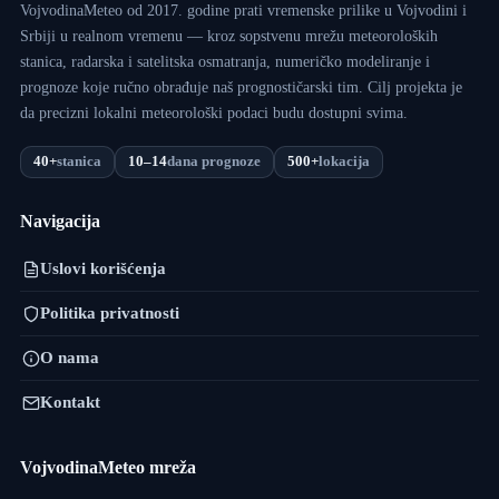
VojvodinaMeteo od 2017. godine prati vremenske prilike u Vojvodini i
Srbiji u realnom vremenu — kroz sopstvenu mrežu meteoroloških
stanica, radarska i satelitska osmatranja, numeričko modeliranje i
prognoze koje ručno obrađuje naš prognostičarski tim. Cilj projekta je
da precizni lokalni meteorološki podaci budu dostupni svima.
40+
stanica
10–14
dana prognoze
500+
lokacija
Navigacija
Uslovi korišćenja
Politika privatnosti
O nama
Kontakt
VojvodinaMeteo mreža