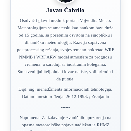
Jovan Čabrilo
Osnivač i glavni urednik portala VojvodinaMeteo.
Meteorologijom se amaterski kao naukom bavi duže
od 15 godina, sa posebnim osvrtom na sinoptičku i
dinamičku meteorologiju. Razvija sopstvena
postprocessing rešenja, svojevremeno pokretao WRF
NMMB i WRF ARW model atmosfere za prognozu
vremena, u saradnji sa inostranim kolegama.
Strastveni ljubitelj oluja i lovac na iste, voli prirodu i
da putuje.
Dipl. ing. menadžmenta Informacionih tehnologija.
Datum i mesto rođenja: 26.12.1993. ; Zrenjanin
------
Napomena: Za izdavanje zvaničnih upozorenja na
opasne meteorološke pojave nadležan je RHMZ