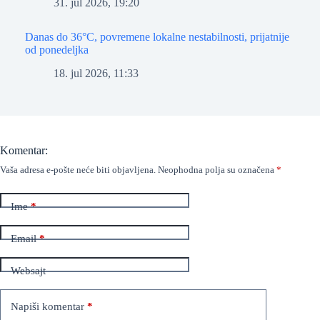
31. jul 2026, 19:20
Danas do 36°C, povremene lokalne nestabilnosti, prijatnije
od ponedeljka
18. jul 2026, 11:33
Komentar:
Vaša adresa e-pošte neće biti objavljena.
Neophodna polja su označena
*
Ime
*
Email
*
Websajt
Napiši komentar
*