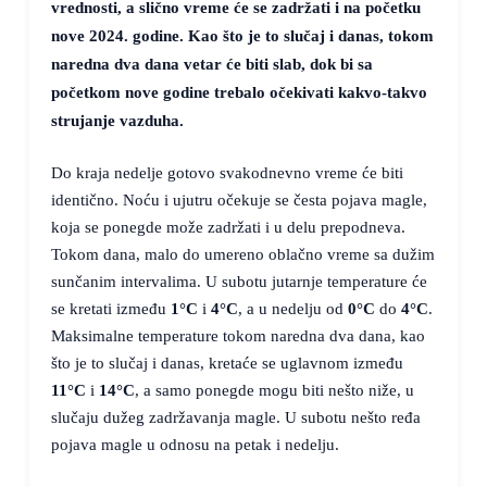
vrednosti, a slično vreme će se zadržati i na početku
nove 2024. godine. Kao što je to slučaj i danas, tokom
naredna dva dana vetar će biti slab, dok bi sa
početkom nove godine trebalo očekivati kakvo-takvo
strujanje vazduha.
Do kraja nedelje gotovo svakodnevno vreme će biti
identično. Noću i ujutru očekuje se česta pojava magle,
koja se ponegde može zadržati i u delu prepodneva.
Tokom dana, malo do umereno oblačno vreme sa dužim
sunčanim intervalima. U subotu jutarnje temperature će
se kretati između
1°C
i
4°C
, a u nedelju od
0°C
do
4°C
.
Maksimalne temperature tokom naredna dva dana, kao
što je to slučaj i danas, kretaće se uglavnom između
11°C
i
14°C
, a samo ponegde mogu biti nešto niže, u
slučaju dužeg zadržavanja magle. U subotu nešto ređa
pojava magle u odnosu na petak i nedelju.