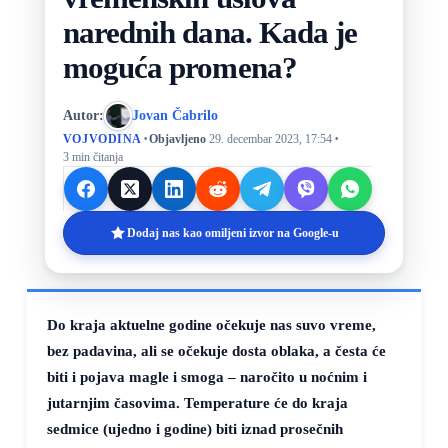
narednih dana. Kada je
moguća promena?
Autor:
Jovan Čabrilo
·
·
VOJVODINA
Objavljeno
29. decembar 2023, 17:54
3 min čitanja
Dodaj nas kao omiljeni izvor na Google-u
Do kraja aktuelne godine očekuje nas suvo vreme,
bez padavina, ali se očekuje dosta oblaka, a česta će
biti i pojava magle i smoga – naročito u noćnim i
jutarnjim časovima. Temperature će do kraja
sedmice (ujedno i godine) biti iznad prosečnih