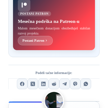
POSTANI PATRON
Mesečna podrška na Patreon-u
Malom mesečnom donacijom obezbeđuješ stabilan
razvoj projekta.
Postani Patron
Podeli tačne informacije: