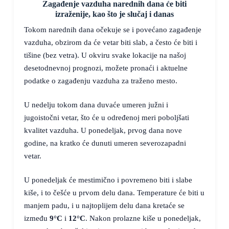
Zagađenje vazduha narednih dana će biti
izraženije, kao što je slučaj i danas
Tokom narednih dana očekuje se i povećano zagađenje
vazduha, obzirom da će vetar biti slab, a često će biti i
tišine (bez vetra). U okviru svake lokacije na našoj
desetodnevnoj prognozi, možete pronaći i aktuelne
podatke o zagađenju vazduha za traženo mesto.
U nedelju tokom dana duvaće umeren južni i
jugoistočni vetar, što će u određenoj meri poboljšati
kvalitet vazduha. U ponedeljak, prvog dana nove
godine, na kratko će dunuti umeren severozapadni
vetar.
U ponedeljak će mestimično i povremeno biti i slabe
kiše, i to češće u prvom delu dana. Temperature će biti u
manjem padu, i u najtoplijem delu dana kretaće se
između
9°C
i
12°C
. Nakon prolazne kiše u ponedeljak,