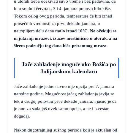
u utorak treba očekivati suvo vreme i bez padavina, da
bi u sredu i četvrtak, 3 i 4. januara ponovo bilo kiše.
Tokom celog ovog perioda, temperature će biti iznad
prosečnih vrednosti za prvu dekadu januara, u
najtoplijem delu dana
malo iznad
10°C
. Ne očekuju se
ni jutarnji mrazevi, izuzev mestimično u utorak, a na
širem području tog dana biće prizemnog mraza.
Jače zahlađenje moguće oko Božića po
Julijanskom kalendaru
Jače zahlađenje jednostavno nije opcija pre 7. januara
naredne godine. Mogućnost jačeg zahlađenja javlja se
tek u drugoj polovini prve dekade januara, i jasno je da
je ono za sada još uvek samo opcija, a ne i izvestan
događaj.
Nakon dugotrajnijeg sušnog perioda koji je aktuelan od