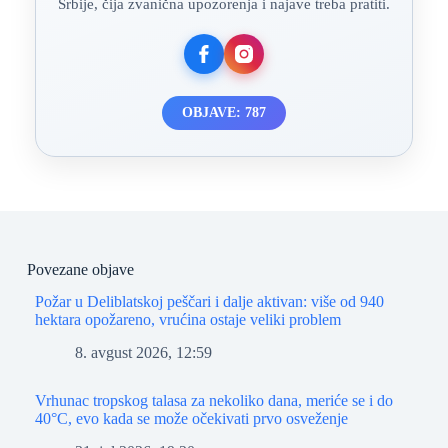
Srbije, čija zvanična upozorenja i najave treba pratiti.
OBJAVE: 787
Povezane objave
Požar u Deliblatskoj peščari i dalje aktivan: više od 940
hektara opožareno, vrućina ostaje veliki problem
8. avgust 2026, 12:59
Vrhunac tropskog talasa za nekoliko dana, meriće se i do
40°C, evo kada se može očekivati prvo osveženje