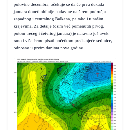
polovine decembra, očekuje se da će prva dekada
januara doneti obilnije padavine na širem području
zapadnog i centralnog Balkana, pa tako i u našim
krajevima. Za detalje (osim već pomenutih prvog,
potom trećeg i četvrtog januara) je naravno još uvek
rano i više ćemo pisati početkom predstojeće sedmice,
odnosno u prvim danima nove godine.