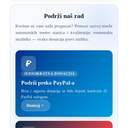
Podrži naš rad
Korisne su vam naše prognoze? Pomozi razvoj mreže
automatskih meteo stanica i kvalitetniju vremensku
analitiku — svaka donacija pravi razliku.
JEDNOKRATNA DONACIJA
Podrži preko PayPal-a
Brza i sigurna donacija sa bilo kojom karticom ili
PayPal nalogom.
Doniraj