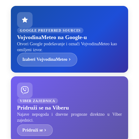
GOOGLE PREFERRED SOURCES
VojvodinaMeteo na Google-u
Otvori Google podešavanje i označi VojvodinaMeteo kao
omiljeni izvor.
Izaberi VojvodinaMeteo
VIBER ZAJEDNICA
Pridruži se na Viberu
Najave nepogoda i dnevne prognoze direktno u Viber
zajednici.
Pridruži se