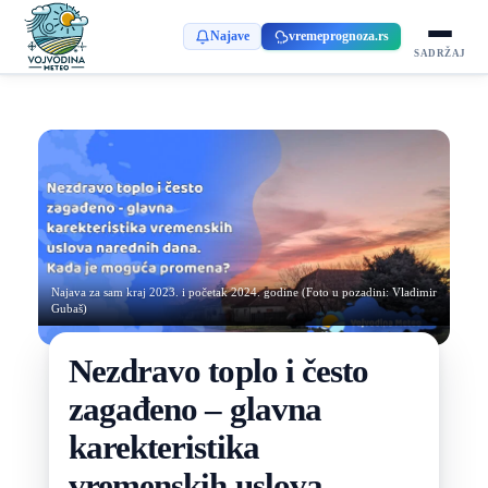
Najave
vremeprognoza.rs
SADRŽAJ
Najava za sam kraj 2023. i početak 2024. godine (Foto u pozadini: Vladimir
Gubaš)
Nezdravo toplo i često
zagađeno – glavna
karekteristika
vremenskih uslova