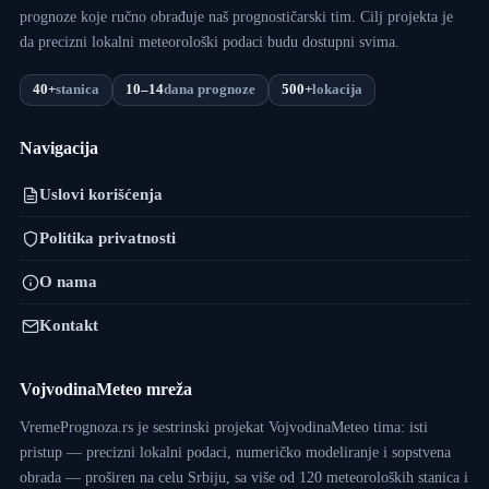
prognoze koje ručno obrađuje naš prognostičarski tim. Cilj projekta je
da precizni lokalni meteorološki podaci budu dostupni svima.
40+
stanica
10–14
dana prognoze
500+
lokacija
Navigacija
Uslovi korišćenja
Politika privatnosti
O nama
Kontakt
VojvodinaMeteo mreža
VremePrognoza.rs je sestrinski projekat VojvodinaMeteo tima: isti
pristup — precizni lokalni podaci, numeričko modeliranje i sopstvena
obrada — proširen na celu Srbiju, sa više od 120 meteoroloških stanica i