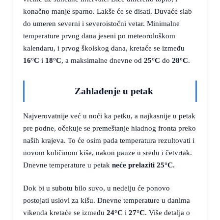
konačno manje sparno. Lakše će se disati. Duvaće slab
do umeren severni i severoistočni vetar. Minimalne
temperature prvog dana jeseni po meteorološkom
kalendaru, i prvog školskog dana, kretaće se između
16°C
i
18°C
, a maksimalne dnevne od
25°C
do
28°C
.
Zahlađenje u petak
Najverovatnije već u noći ka petku, a najkasnije u petak
pre podne, očekuje se premeštanje hladnog fronta preko
naših krajeva. To će osim pada temperatura rezultovati i
novom količinom kiše, nakon pauze u sredu i četvrtak.
Dnevne temperature u petak
neće prelaziti
25°C
.
Dok bi u subotu bilo suvo, u nedelju će ponovo
postojati uslovi za kišu. Dnevne temperature u danima
vikenda kretaće se između
24°C
i
27°C
. Više detalja o