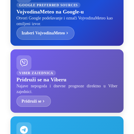
GOOGLE PREFERRED SOURCES
VojvodinaMeteo na Google-u
Otvori Google podešavanje i označi VojvodinaMeteo kao
omiljeni izvor.
Izaberi VojvodinaMeteo
VIBER ZAJEDNICA
Pridruži se na Viberu
Najave nepogoda i dnevne prognoze direktno u Viber
zajednici.
Pridruži se