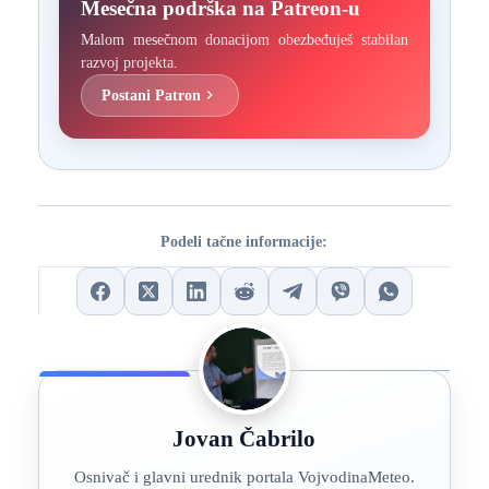
Mesečna podrška na Patreon-u
Malom mesečnom donacijom obezbeđuješ stabilan
razvoj projekta.
Postani Patron
Podeli tačne informacije:
Jovan Čabrilo
Osnivač i glavni urednik portala VojvodinaMeteo.