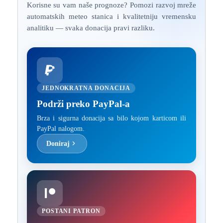
Korisne su vam naše prognoze? Pomozi razvoj mreže
automatskih meteo stanica i kvalitetniju vremensku
analitiku — svaka donacija pravi razliku.
JEDNOKRATNA DONACIJA
Podrži preko PayPal-a
Brza i sigurna donacija sa bilo kojom karticom ili
PayPal nalogom.
Doniraj
POSTANI PATRON