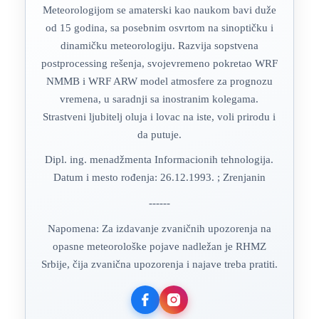
Meteorologijom se amaterski kao naukom bavi duže
od 15 godina, sa posebnim osvrtom na sinoptičku i
dinamičku meteorologiju. Razvija sopstvena
postprocessing rešenja, svojevremeno pokretao WRF
NMMB i WRF ARW model atmosfere za prognozu
vremena, u saradnji sa inostranim kolegama.
Strastveni ljubitelj oluja i lovac na iste, voli prirodu i
da putuje.
Dipl. ing. menadžmenta Informacionih tehnologija.
Datum i mesto rođenja: 26.12.1993. ; Zrenjanin
------
Napomena: Za izdavanje zvaničnih upozorenja na
opasne meteorološke pojave nadležan je RHMZ
Srbije, čija zvanična upozorenja i najave treba pratiti.