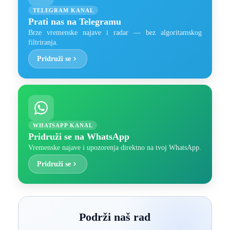
TELEGRAM KANAL
Prati nas na Telegramu
Brze vremenske najave i radar — bez algoritamskog
filtriranja.
Pridruži se
WHATSAPP KANAL
Pridruži se na WhatsApp
Vremenske najave i upozorenja direktno na tvoj WhatsApp.
Pridruži se
Podrži naš rad