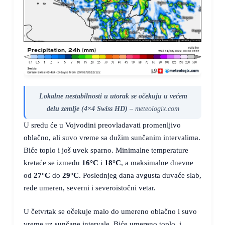
Lokalne nestabilnosti u utorak se očekuju u većem
delu zemlje (4×4 Swiss HD)
– meteologix.com
U sredu će u Vojvodini preovladavati promenljivo
oblačno, ali suvo vreme sa dužim sunčanim intervalima.
Biće toplo i još uvek sparno. Minimalne temperature
kretaće se između
16°C
i
18°C
, a maksimalne dnevne
od
27°C
do
29°C
. Poslednjeg dana avgusta duvaće slab,
ređe umeren, severni i severoistočni vetar.
U četvrtak se očekuje malo do umereno oblačno i suvo
vreme uz sunčane intervale. Biće umereno toplo, i