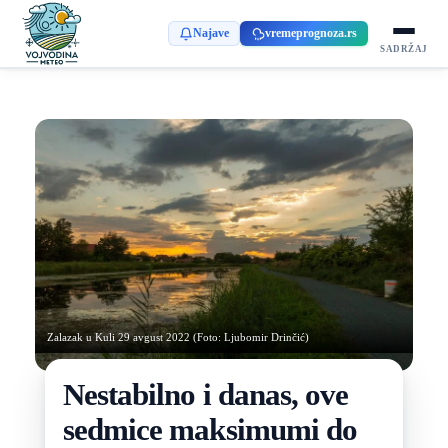
Najave
vremeprognoza.rs
SADRŽAJ
Zalazak u Kuli 29 avgust 2022 (Foto: Ljubomir Drinčić)
Nestabilno i danas, ove
sedmice maksimumi do