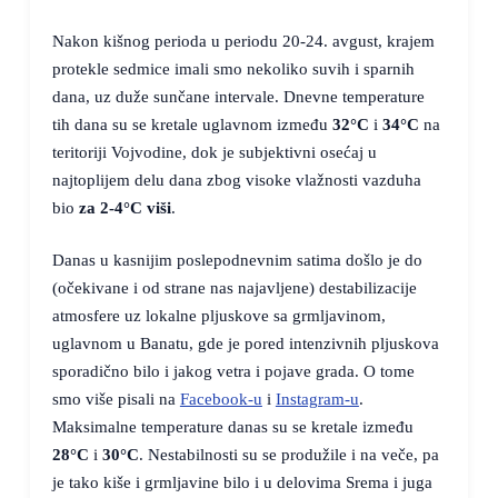
Nakon kišnog perioda u periodu 20-24. avgust, krajem
protekle sedmice imali smo nekoliko suvih i sparnih
dana, uz duže sunčane intervale. Dnevne temperature
tih dana su se kretale uglavnom između
32°C
i
34°C
na
teritoriji Vojvodine, dok je subjektivni osećaj u
najtoplijem delu dana zbog visoke vlažnosti vazduha
bio
za 2
-4°C
viši
.
Danas u kasnijim poslepodnevnim satima došlo je do
(očekivane i od strane nas najavljene) destabilizacije
atmosfere uz lokalne pljuskove sa grmljavinom,
uglavnom u Banatu, gde je pored intenzivnih pljuskova
sporadično bilo i jakog vetra i pojave grada. O tome
smo više pisali na
Facebook-u
i
Instagram-u
.
Maksimalne temperature danas su se kretale između
28°C
i
30°C
. Nestabilnosti su se produžile i na veče, pa
je tako kiše i grmljavine bilo i u delovima Srema i juga