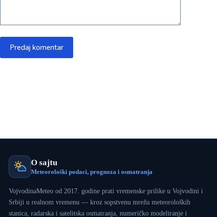
Predaj komentar
O sajtu
Meteorološki podaci, prognoza i osmatranja
VojvodinaMeteo od 2017. godine prati vremenske prilike u Vojvodini i
Srbiji u realnom vremenu — kroz sopstvenu mrežu meteoroloških
stanica, radarska i satelitska osmatranja, numeričko modeliranje i