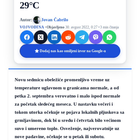
29°C
Autor:
Jovan Čabrilo
·
·
VOJVODINA
Objavljeno
30. avgust 2022, 0:27
3 min čitanja
Dodaj nas kao omiljeni izvor na Google-u
Novu sedmicu obeležiće promenljivo vreme uz
temperature uglavnom u granicama normale, a od
petka 2. septembra verovatno i malo ispod normale
za početak sledećeg meseca. U nastavku večeri i
tokom utorka očekuje se pojava lokalnih pljuskova sa
grmljavinom, dok bi u sredu i četvrtak bilo većinom
suvo i umereno toplo. Osveženje, najverovatnije uz
nove padavine, očekuje se u petak ili subotu.