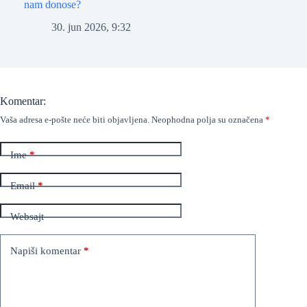
nam donose?
30. jun 2026, 9:32
Komentar:
Vaša adresa e-pošte neće biti objavljena.
Neophodna polja su označena
*
Ime
*
Email
*
Websajt
Napiši komentar
*