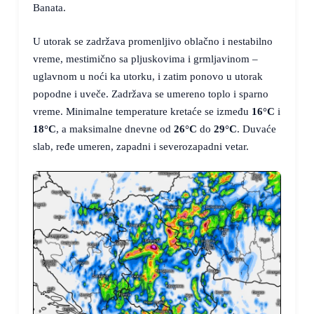
Banata.
U utorak se zadržava promenljivo oblačno i nestabilno
vreme, mestimično sa pljuskovima i grmljavinom –
uglavnom u noći ka utorku, i zatim ponovo u utorak
popodne i uveče. Zadržava se umereno toplo i sparno
vreme. Minimalne temperature kretaće se između
16°C
i
18°C
, a maksimalne dnevne od
26°C
do
29°C
. Duvaće
slab, ređe umeren, zapadni i severozapadni vetar.