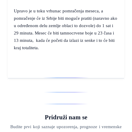
Upravo je u toku vrhunac pomračenja meseca, a
pomračenje će iz Srbije biti moguće pratiti (naravno ako
u određenom delu zemlje oblaci to dozvole) do 1 sat i
29 minuta. Mesec će biti tamnocrvene boje u 23 časa i
13 minuta, kada će početi da izlazi iz senke i to će biti
kraj totaliteta.
Pridruži nam se
Budite prvi koji saznaje upozorenja, prognoze i vremenske