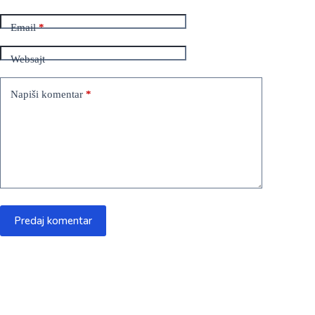
Email
*
Websajt
Napiši komentar
*
Predaj komentar