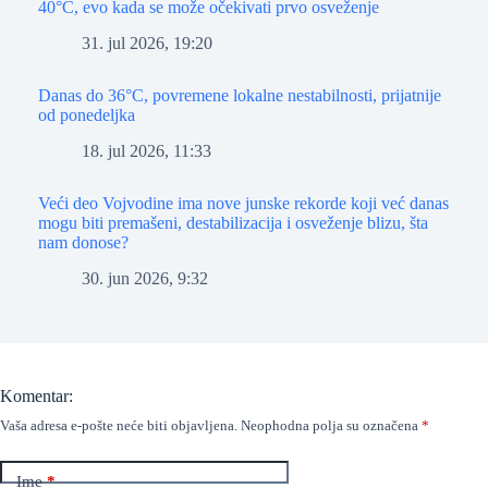
40°C, evo kada se može očekivati prvo osveženje
31. jul 2026, 19:20
Danas do 36°C, povremene lokalne nestabilnosti, prijatnije
od ponedeljka
18. jul 2026, 11:33
Veći deo Vojvodine ima nove junske rekorde koji već danas
mogu biti premašeni, destabilizacija i osveženje blizu, šta
nam donose?
30. jun 2026, 9:32
Komentar:
Vaša adresa e-pošte neće biti objavljena.
Neophodna polja su označena
*
Ime
*