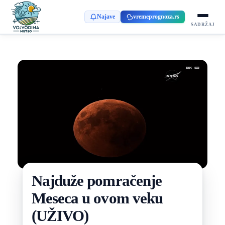
Najave
vremeprognoza.rs
SADRŽAJ
Najduže pomračenje
Meseca u ovom veku
(UŽIVO)