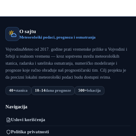
O sajtu
Meteorološki podaci, prognoza i osmatranja
VojvodinaMeteo od 2017. godine prati vremenske prilike u Vojvodini i
Srbiji u realnom vremenu — kroz sopstvenu mrežu meteoroloških
stanica, radarska i satelitska osmatranja, numeričko modeliranje i
prognoze koje ručno obrađuje naš prognostičarski tim. Cilj projekta je
da precizni lokalni meteorološki podaci budu dostupni svima.
40+
stanica
10–14
dana prognoze
500+
lokacija
Navigacija
Uslovi korišćenja
Politika privatnosti