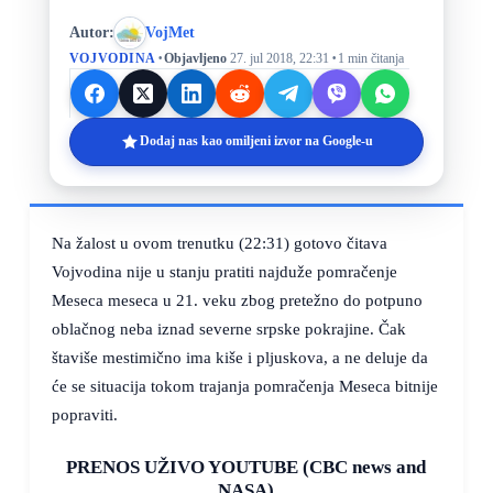
Autor:
VojMet
·
·
VOJVODINA
Objavljeno
27. jul 2018, 22:31
1 min čitanja
Dodaj nas kao omiljeni izvor na Google-u
Na žalost u ovom trenutku (22:31) gotovo čitava
Vojvodina nije u stanju pratiti najduže pomračenje
Meseca meseca u 21. veku zbog pretežno do potpuno
oblačnog neba iznad severne srpske pokrajine. Čak
štaviše mestimično ima kiše i pljuskova, a ne deluje da
će se situacija tokom trajanja pomračenja Meseca bitnije
popraviti.
PRENOS UŽIVO YOUTUBE (CBC news and
NASA)