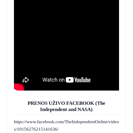
PRENOS UŽIVO FACEBOOK (The
Independent and NASA)
https://www.facebook.com/TheIndependentOnline/video
s/10156276215141636/