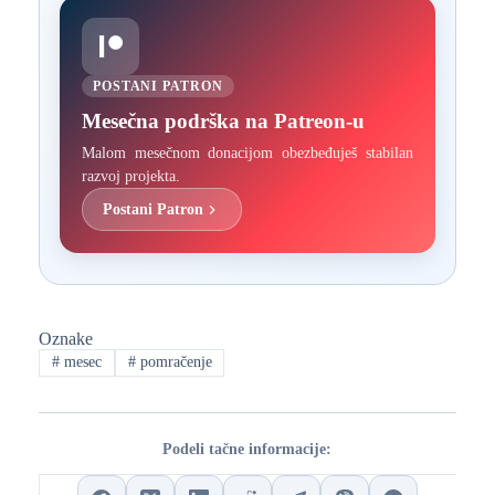
POSTANI PATRON
Mesečna podrška na Patreon-u
Malom mesečnom donacijom obezbeđuješ stabilan
razvoj projekta.
Postani Patron
Oznake
#
mesec
#
pomračenje
Podeli tačne informacije: