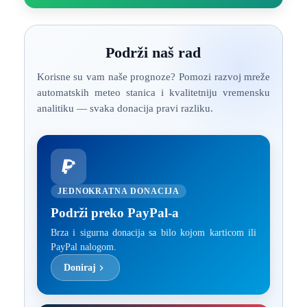
Podrži naš rad
Korisne su vam naše prognoze? Pomozi razvoj mreže
automatskih meteo stanica i kvalitetniju vremensku
analitiku — svaka donacija pravi razliku.
JEDNOKRATNA DONACIJA
Podrži preko PayPal-a
Brza i sigurna donacija sa bilo kojom karticom ili
PayPal nalogom.
Doniraj