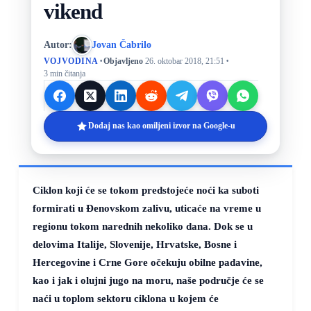
vikend
Autor:
Jovan Čabrilo
·
·
VOJVODINA
Objavljeno
26. oktobar 2018, 21:51
3 min čitanja
Dodaj nas kao omiljeni izvor na Google-u
Ciklon koji će se tokom predstojeće noći ka suboti
formirati u Đenovskom zalivu, uticaće na vreme u
regionu tokom narednih nekoliko dana. Dok se u
delovima Italije, Slovenije, Hrvatske, Bosne i
Hercegovine i Crne Gore očekuju obilne padavine,
kao i jak i olujni jugo na moru, naše područje će se
naći u toplom sektoru ciklona u kojem će