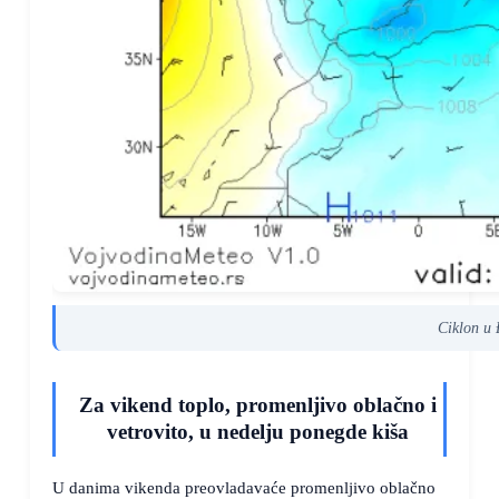
Ciklon u 
Za vikend toplo, promenljivo oblačno i
vetrovito, u nedelju ponegde kiša
U danima vikenda preovladavaće promenljivo oblačno