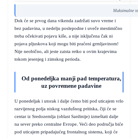
Maksimalne tem
Dok će se prvog dana vikenda zadržati suvo vreme i
bez padavina, u nedelju poslepodne i uveče mestimično
treba očekivati pojavu kiše, a nije isključena čak ni
pojava pljuskova koji mogu biti praćeni grmljavinom!
Nije neobično, ali jeste zaista retko u ovim krajevima
tokom jesenjeg i zimskog perioda.
Od ponedeljka manji pad temperatura,
uz povremene padavine
U ponedeljak i utorak i dalje ćemo biti pod uticajem vrlo
razvijenog polja niskog vazdušnog pritiska, čiji će se
centar iz Sredozemlja (oblast Sardinije) izmeštati dalje
na sever preko centralne Evrope. Veći deo područja biće
pod uticajem pripadajućeg frontalnog sistema, koji će