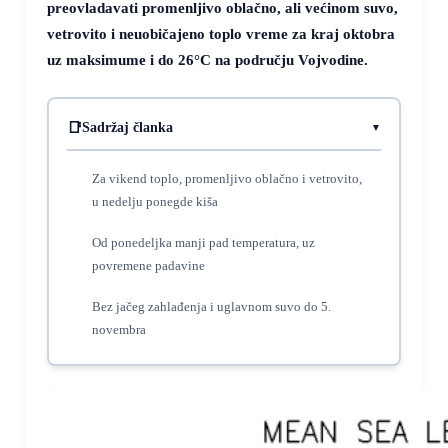
preovladavati promenljivo oblačno, ali većinom suvo,
vetrovito i neuobičajeno toplo vreme za kraj oktobra
uz maksimume i do
26°C
na području Vojvodine.
Sadržaj članka
Za vikend toplo, promenljivo oblačno i vetrovito,
u nedelju ponegde kiša
Od ponedeljka manji pad temperatura, uz
povremene padavine
Bez jačeg zahlađenja i uglavnom suvo do 5.
novembra