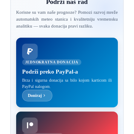
Podrži naš rad
Korisne su vam naše prognoze? Pomozi razvoj mreže
automatskih meteo stanica i kvalitetniju vremensku
analitiku — svaka donacija pravi razliku.
JEDNOKRATNA DONACIJA
Podrži preko PayPal-a
Brza i sigurna donacija sa bilo kojom karticom ili
PayPal nalogom.
Doniraj