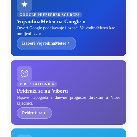
GOOGLE PREFERRED SOURCES
VojvodinaMeteo na Google-u
Otvori Google podešavanje i označi VojvodinaMeteo kao
omiljeni izvor.
Izaberi VojvodinaMeteo
VIBER ZAJEDNICA
Pridruži se na Viberu
Najave nepogoda i dnevne prognoze direktno u Viber
zajednici.
Pridruži se