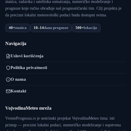
stanica, radarska i satelitska osmatranja, numeričko modeliranje i
prognoze koje ručno obrađuje naš prognostičarski tim. Cilj projekta je
da precizni lokalni meteorološki podaci budu dostupni svima.
40+
stanica
10–14
dana prognoze
500+
lokacija
Navigacija
Uslovi korišćenja
Politika privatnosti
O nama
Kontakt
VojvodinaMeteo mreža
VremePrognoza.rs je sestrinski projekat VojvodinaMeteo tima: isti
pristup — precizni lokalni podaci, numeričko modeliranje i sopstvena