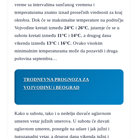
vreme sa intervalima sunčanog vremena i
temperaturama znatno iznad prosečnih vrednosti za kraj
oktobra. Dok će se maksimalne temperature na području
Vojvodine kretati između
24°C
i
26°C
, jutarnje će se u
subotu kretati između
11°C
i
14°C
, a drugog dana
vikenda između
13°C
i
16°C
. Ovako visokim
minimalnim temperaturama može da pozavidi i druga
polovina septembra…
TRODNEVNA PROGNOZA ZA
VOJVODINU i BEOGRAD
Kako u subotu, tako i u nedelju duvaće uglavnom
umeren vetar južnih smerova. U subotu će duvati
uglavnom umeren, ponegde na udare i jak južni i
jugozapadni vetar, a drugog dana vikenda južni i