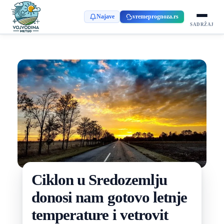
Najave
vremeprognoza.rs
SADRŽAJ
Ciklon u Sredozemlju
donosi nam gotovo letnje
temperature i vetrovit