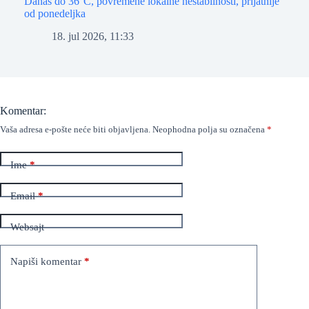
Danas do 36°C, povremene lokalne nestabilnosti, prijatnije
od ponedeljka
18. jul 2026, 11:33
Komentar:
Vaša adresa e-pošte neće biti objavljena.
Neophodna polja su označena
*
Ime
*
Email
*
Websajt
Napiši komentar
*