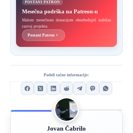
POSTANI PATRON
Mesečna podrška na Patreon-u
Malom mesečnom donacijom obezbeđuješ stabilan
razvoj projekta.
Postani Patron
Podeli tačne informacije:
Jovan Čabrilo