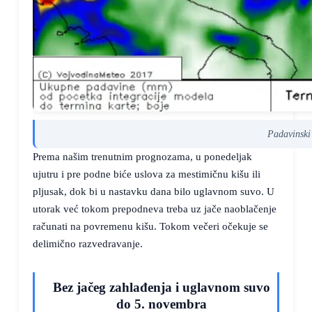
Padavinski
Prema našim trenutnim prognozama, u ponedeljak
ujutru i pre podne biće uslova za mestimičnu kišu ili
pljusak, dok bi u nastavku dana bilo uglavnom suvo. U
utorak već tokom prepodneva treba uz jače naoblačenje
računati na povremenu kišu. Tokom večeri očekuje se
delimično razvedravanje.
Bez jačeg zahlađenja i uglavnom suvo
do 5. novembra