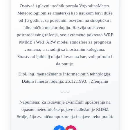
Osnivač i glavni urednik portala VojvodinaMeteo.
Meteorologijom se amaterski kao naukom bavi duže
od 15 godina, sa posebnim osvrtom na sinoptičku i
dinamičku meteorologiju. Razvija sopstvena
postprocessing rešenja, svojevremeno pokretao WRF
NMMB i WRF ARW model atmosfere za prognozu
vremena, u saradnji sa inostranim kolegama.
Strastveni ljubitelj oluja i lovac na iste, voli prirodu i
da putuje.
Dipl. ing. menadžmenta Informacionih tehnologija.
Datum i mesto rođenja: 26.12.1993. ; Zrenjanin
------
Napomena: Za izdavanje zvaničnih upozorenja na
opasne meteorološke pojave nadležan je RHMZ
Srbije, čija zvanična upozorenja i najave treba pratiti.