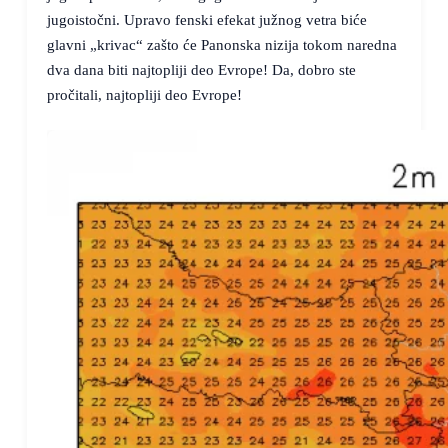
jugoistočni. Upravo fenski efekat južnog vetra biće
glavni „krivac“ zašto će Panonska nizija tokom naredna
dva dana biti najtopliji deo Evrope! Da, dobro ste
pročitali, najtopliji deo Evrope!