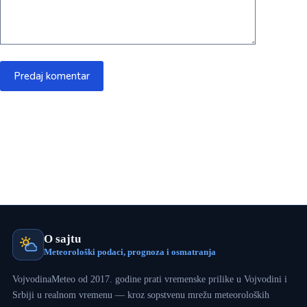
Predaj komentar
O sajtu
Meteorološki podaci, prognoza i osmatranja
VojvodinaMeteo od 2017. godine prati vremenske prilike u Vojvodini i
Srbiji u realnom vremenu — kroz sopstvenu mrežu meteoroloških