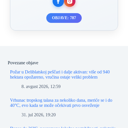
OBJAVE: 787
Povezane objave
Požar u Deliblatskoj peščari i dalje aktivan: više od 940
hektara opožareno, vrućina ostaje veliki problem
8. avgust 2026, 12:59
Vrhunac tropskog talasa za nekoliko dana, meriće se i do
40°C, evo kada se može očekivati prvo osveženje
31. jul 2026, 19:20