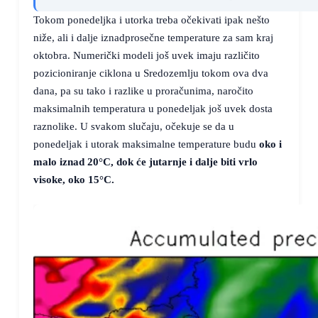
Tokom ponedeljka i utorka treba očekivati ipak nešto
niže, ali i dalje iznadprosečne temperature za sam kraj
oktobra. Numerički modeli još uvek imaju različito
pozicioniranje ciklona u Sredozemlju tokom ova dva
dana, pa su tako i razlike u proračunima, naročito
maksimalnih temperatura u ponedeljak još uvek dosta
raznolike. U svakom slučaju, očekuje se da u
ponedeljak i utorak maksimalne temperature budu
oko i
malo iznad
20°C
, dok će jutarnje i dalje biti vrlo
visoke,
oko
15°C
.