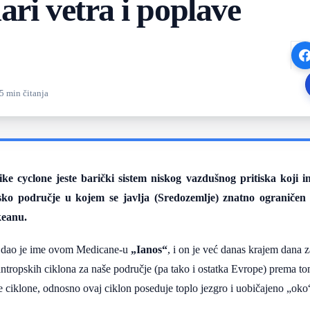
ri vetra i poplave
5 min čitanja
ike cyclone jeste barički sistem niskog vazdušnog pritiska koji im
fsko područje u kojem se javlja (Sredozemlje) znatno ograničen
keanu.
 dao je ime ovom Medicane-u
„Ianos“
, i on je već danas krajem dana 
antropskih ciklona za naše područje (pa tako i ostatka Evrope) prema tom
e ciklone, odnosno ovaj ciklon poseduje toplo jezgro i uobičajeno „oko