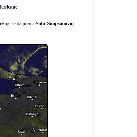
Hurr
icane.
čekuje se da prema
Safir-Simpsonovoj