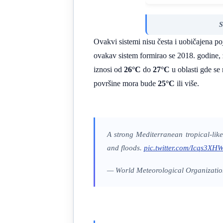
S
Ovakvi sistemi nisu česta i uobičajena p
ovakav sistem formirao se 2018. godine, 
iznosi od
26°C
do
27°C
u oblasti gde se 
površine mora bude
25°C
ili više.
A strong Mediterranean tropical-lik
and floods.
pic.twitter.com/Icqs3X
— World Meteorological Organiza