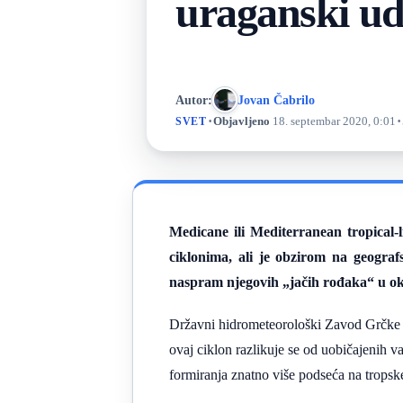
uraganski uda
Autor:
Jovan Čabrilo
·
·
Objavljeno
18. septembar 2020, 0:01
SVET
Medicane ili Mediterranean tropical-l
ciklonima, ali je obzirom na geogra
naspram njegovih „jačih rođaka“ u o
Državni hidrometeorološki Zavod Grčke
ovaj ciklon razlikuje se od uobičajenih v
formiranja znatno više podseća na tropsk