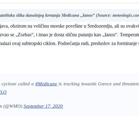
atelitska slika današnjeg kretanja Medicana „Ianos“ (Source: meteologix.co
ojava, obzirom na veličinu morske površine u Sredozemlju, ali su ovakvi
zvao se „Zorbas“, i imao je dosta sličnu putanju kao „Ianos“. Temperatu
nalazi ovaj subtropski ciklon. Podsećanja radi, preduslov za formiranje 
e cyclone called a
#Medicane
is tracking towards Greece and threatens 
HWLO
tion (@WMO)
September 17, 2020