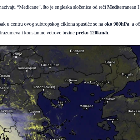
azivaju “Medicane”, što je engleska složenica od reči
Med
iterranean 
sak u centru ovog subtropskog ciklona spustiće se na
oko 980hPa
, a o
odrazumeva i konstantne vetrove brzine
preko 120km/h
.