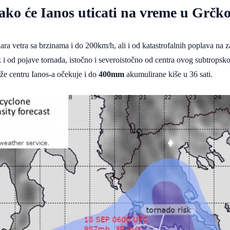
ko će Ianos uticati na vreme u Grčk
ara vetra sa brzinama i do 200km/h, ali i od katastrofalnih poplava na 
k i od pojave tornada, istočno i severoistočno od centra ovog subtropsk
že centru Ianos-a očekuje i do
400mm
akumulirane kiše u 36 sati.