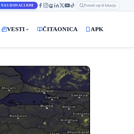
 NAS DONACIJOM
Pretraži sajt ili lokaciju
VESTI
ČITAONICA
APK