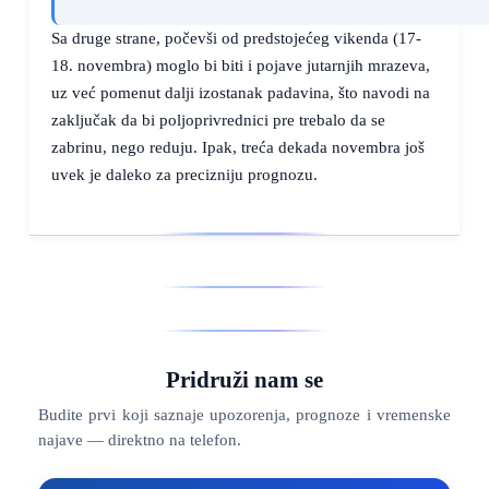
Sa druge strane, počevši od predstojećeg vikenda (17-
18. novembra) moglo bi biti i pojave jutarnjih mrazeva,
uz već pomenut dalji izostanak padavina, što navodi na
zaključak da bi poljoprivrednici pre trebalo da se
zabrinu, nego reduju. Ipak, treća dekada novembra još
uvek je daleko za precizniju prognozu.
Pridruži nam se
Budite prvi koji saznaje upozorenja, prognoze i vremenske
najave — direktno na telefon.