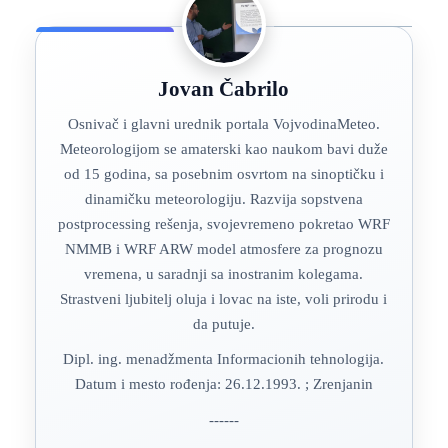
Jovan Čabrilo
Osnivač i glavni urednik portala VojvodinaMeteo.
Meteorologijom se amaterski kao naukom bavi duže
od 15 godina, sa posebnim osvrtom na sinoptičku i
dinamičku meteorologiju. Razvija sopstvena
postprocessing rešenja, svojevremeno pokretao WRF
NMMB i WRF ARW model atmosfere za prognozu
vremena, u saradnji sa inostranim kolegama.
Strastveni ljubitelj oluja i lovac na iste, voli prirodu i
da putuje.
Dipl. ing. menadžmenta Informacionih tehnologija.
Datum i mesto rođenja: 26.12.1993. ; Zrenjanin
------