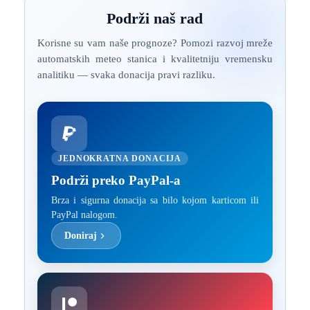
Podrži naš rad
Korisne su vam naše prognoze? Pomozi razvoj mreže
automatskih meteo stanica i kvalitetniju vremensku
analitiku — svaka donacija pravi razliku.
JEDNOKRATNA DONACIJA
Podrži preko PayPal-a
Brza i sigurna donacija sa bilo kojom karticom ili
PayPal nalogom.
Doniraj