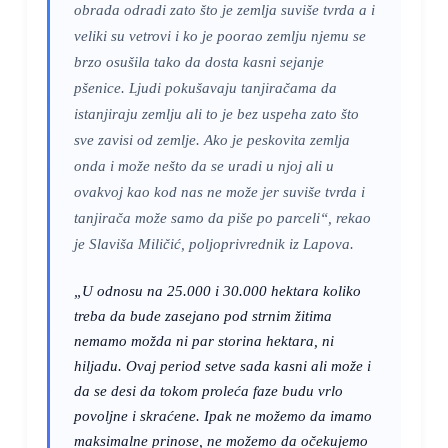
obrada odradi zato što je zemlja suviše tvrda a i
veliki su vetrovi i ko je poorao zemlju njemu se
brzo osušila tako da dosta kasni sejanje
pšenice. Ljudi pokušavaju tanjiračama da
istanjiraju zemlju ali to je bez uspeha zato što
sve zavisi od zemlje. Ako je peskovita zemlja
onda i može nešto da se uradi u njoj ali u
ovakvoj kao kod nas ne može jer suviše tvrda i
tanjirača može samo da piše po parceli“, rekao
je Slaviša Miličić, poljoprivrednik iz Lapova.
„U odnosu na 25.000 i 30.000 hektara koliko
treba da bude zasejano pod strnim žitima
nemamo možda ni par storina hektara, ni
hiljadu. Ovaj period setve sada kasni ali može i
da se desi da tokom proleća faze budu vrlo
povoljne i skraćene. Ipak ne možemo da imamo
maksimalne prinose, ne možemo da očekujemo