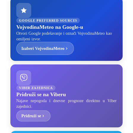
GOOGLE PREFERRED SOURCES
VojvodinaMeteo na Google-u
Otvori Google podešavanje i označi VojvodinaMeteo kao
omiljeni izvor.
Izaberi VojvodinaMeteo
VIBER ZAJEDNICA
Pridruži se na Viberu
Najave nepogoda i dnevne prognoze direktno u Viber
zajednici.
Pridruži se