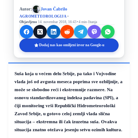
Autor:
Jovan Čabrilo
·
AGROMETEOROLOGIJA
·
Objavljeno
14. novembar 2018, 16:43
4 min čitanja
Dodaj nas kao omiljeni izvor na Google-u
Suša koja u većem delu Srbije, pa tako i Vojvodine
vlada još od avgusta meseca poprima sve ozbiljnije, a
može se slobodno reći i ekstremnije razmere. Na
osnovu standardizovanog indeksa padavina (SPI), a
čiji monitoring vrši Republički Hidrometeorološki
Zavod Srbije, u gotovo celoj zemlji vlada slična
situacija – ekstremna ili čak izuzetna suša. Ovakva
situacija znatno otežava jesenju setvu ozimih kultura.