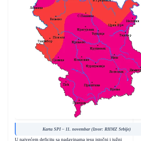
Karta SPI – 11. novembar (Izvor: RHMZ Srbije)
U najvećem deficitu sa padavinama jesu istočni i južni