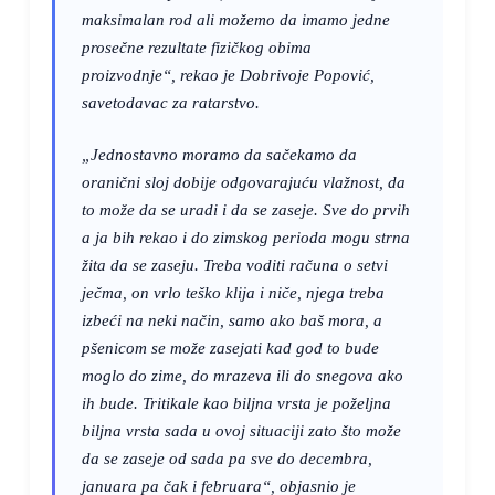
maksimalan rod ali možemo da imamo jedne
prosečne rezultate fizičkog obima
proizvodnje“, rekao je Dobrivoje Popović,
savetodavac za ratarstvo.
„Jednostavno moramo da sačekamo da
oranični sloj dobije odgovarajuću vlažnost, da
to može da se uradi i da se zaseje. Sve do prvih
a ja bih rekao i do zimskog perioda mogu strna
žita da se zaseju. Treba voditi računa o setvi
ječma, on vrlo teško klija i niče, njega treba
izbeći na neki način, samo ako baš mora, a
pšenicom se može zasejati kad god to bude
moglo do zime, do mrazeva ili do snegova ako
ih bude. Tritikale kao biljna vrsta je poželjna
biljna vrsta sada u ovoj situaciji zato što može
da se zaseje od sada pa sve do decembra,
januara pa čak i februara“, objasnio je