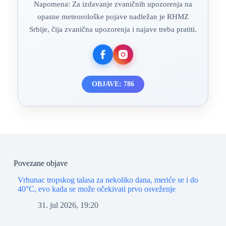
Napomena: Za izdavanje zvaničnih upozorenja na
opasne meteorološke pojave nadležan je RHMZ
Srbije, čija zvanična upozorenja i najave treba pratiti.
OBJAVE: 786
Povezane objave
Vrhunac tropskog talasa za nekoliko dana, meriće se i do
40°C, evo kada se može očekivati prvo osveženje
31. jul 2026, 19:20