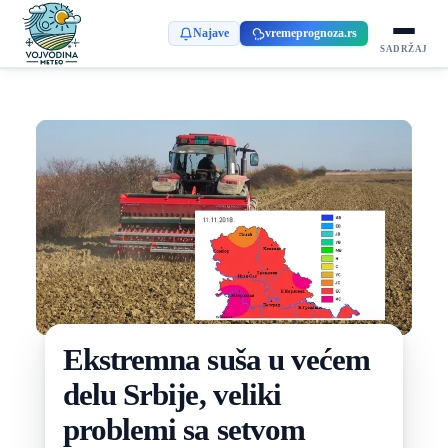
Najave
vremeprognoza.rs
SADRŽAJ
Ekstremna suša u većem
delu Srbije, veliki
problemi sa setvom