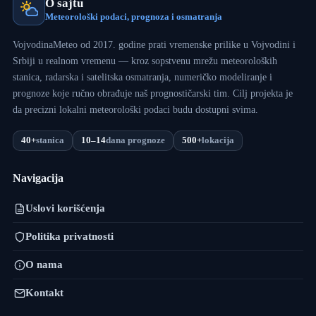
O sajtu
Meteorološki podaci, prognoza i osmatranja
VojvodinaMeteo od 2017. godine prati vremenske prilike u Vojvodini i
Srbiji u realnom vremenu — kroz sopstvenu mrežu meteoroloških
stanica, radarska i satelitska osmatranja, numeričko modeliranje i
prognoze koje ručno obrađuje naš prognostičarski tim. Cilj projekta je
da precizni lokalni meteorološki podaci budu dostupni svima.
40+
stanica
10–14
dana prognoze
500+
lokacija
Navigacija
Uslovi korišćenja
Politika privatnosti
O nama
Kontakt