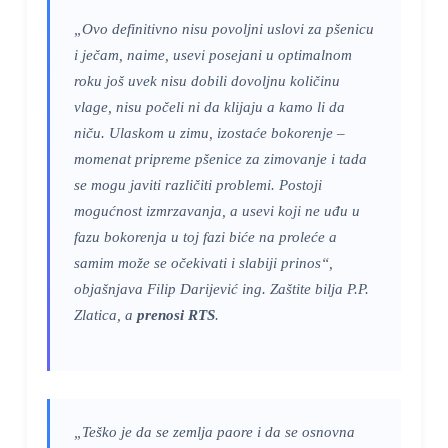
„Ovo definitivno nisu povoljni uslovi za pšenicu
i ječam, naime, usevi posejani u optimalnom
roku još uvek nisu dobili dovoljnu količinu
vlage, nisu počeli ni da klijaju a kamo li da
niču. Ulaskom u zimu, izostaće bokorenje –
momenat pripreme pšenice za zimovanje i tada
se mogu javiti različiti problemi. Postoji
mogućnost izmrzavanja, a usevi koji ne uđu u
fazu bokorenja u toj fazi biće na proleće a
samim može se očekivati i slabiji prinos“,
objašnjava Filip Darijević ing. Zaštite bilja P.P.
Zlatica, a
prenosi RTS
.
„Teško je da se zemlja paore i da se osnovna