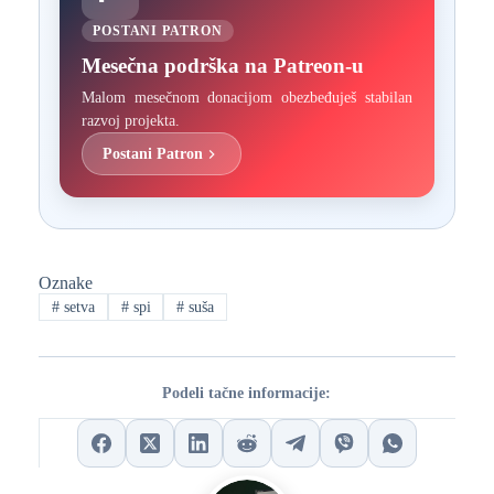
POSTANI PATRON
Mesečna podrška na Patreon-u
Malom mesečnom donacijom obezbeđuješ stabilan
razvoj projekta.
Postani Patron
Oznake
#
setva
#
spi
#
suša
Podeli tačne informacije: