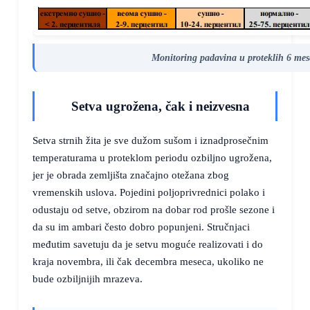
Monitoring padavina u proteklih 6 mes
Setva ugrožena, čak i neizvesna
Setva strnih žita je sve dužom sušom i iznadprosečnim
temperaturama u proteklom periodu ozbiljno ugrožena,
jer je obrada zemljišta značajno otežana zbog
vremenskih uslova. Pojedini poljoprivrednici polako i
odustaju od setve, obzirom na dobar rod prošle sezone i
da su im ambari često dobro popunjeni. Stručnjaci
međutim savetuju da je setvu moguće realizovati i do
kraja novembra, ili čak decembra meseca, ukoliko ne
bude ozbiljnijih mrazeva.