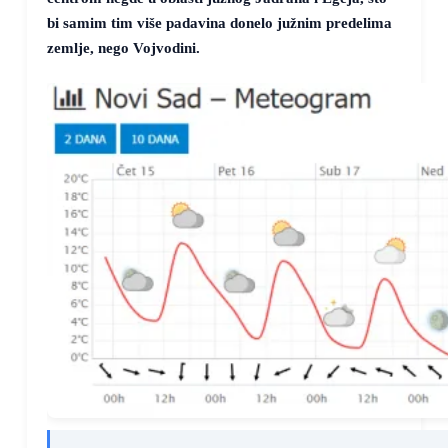
bi samim tim više padavina donelo južnim predelima
zemlje, nego Vojvodini.