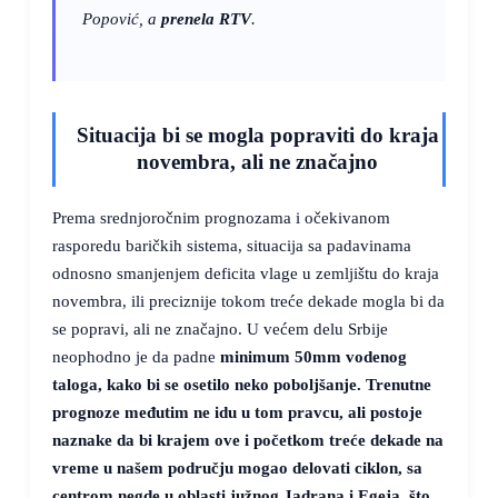
Popović, a
prenela RTV
.
Situacija bi se mogla popraviti do kraja
novembra, ali ne značajno
Prema srednjoročnim prognozama i očekivanom
rasporedu baričkih sistema, situacija sa padavinama
odnosno smanjenjem deficita vlage u zemljištu do kraja
novembra, ili preciznije tokom treće dekade mogla bi da
se popravi, ali ne značajno. U većem delu Srbije
neophodno je da padne
minimum
50mm
vodenog
taloga, kako bi se osetilo neko poboljšanje. Trenutne
prognoze međutim ne idu u tom pravcu, ali postoje
naznake da bi krajem ove i početkom treće dekade na
vreme u našem području mogao delovati ciklon, sa
centrom negde u oblasti južnog Jadrana i Egeja, što