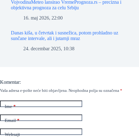
VojvodinaMeteo lansirao VremePrognoza.rs – precizna i
objektivna prognoza za celu Srbiju
16. maj 2026, 22:00
Danas kiša, u četvrtak i susnežica, potom prohladno uz
sunčane intervale, ali i jutarnji mraz
24. decembar 2025, 10:38
Komentar:
Vaša adresa e-pošte neće biti objavljena.
Neophodna polja su označena
*
Ime
*
Email
*
Websajt