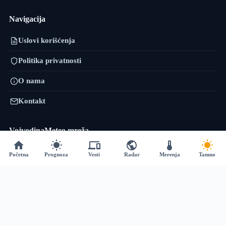
Navigacija
Uslovi korišćenja
Politika privatnosti
O nama
Kontakt
VojvodinaMeteo mreža
VremePrognoza.rs je sestrinski projekat VojvodinaMeteo tima: isti
Početna
Prognoza
Vesti
Radar
Merenja
Tamno
pristup — precizni lokalni podaci, numeričko modeliranje i sopstvena
obrada — proširen na celu Srbiju, sa više od 120 meteoroloških stanica i
prognozom za 2.400+ lokacija.
vremeprognoza.rs