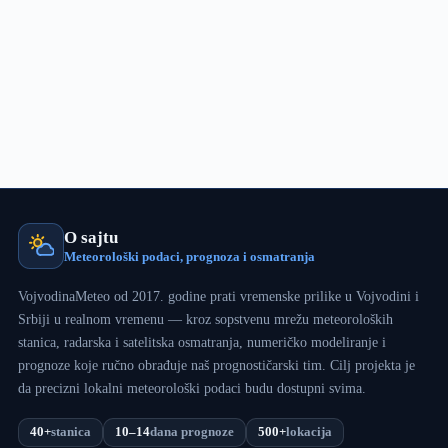
preko
30°C
O sajtu
Meteorološki podaci, prognoza i osmatranja
VojvodinaMeteo od 2017. godine prati vremenske prilike u Vojvodini i
Srbiji u realnom vremenu — kroz sopstvenu mrežu meteoroloških
stanica, radarska i satelitska osmatranja, numeričko modeliranje i
prognoze koje ručno obrađuje naš prognostičarski tim. Cilj projekta je
da precizni lokalni meteorološki podaci budu dostupni svima.
40+
stanica
10–14
dana prognoze
500+
lokacija