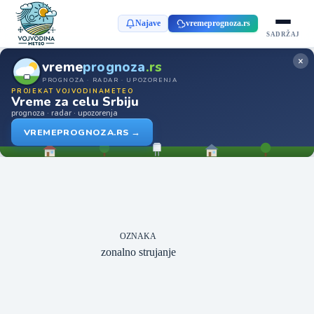
Najave
vremeprognoza.rs
SADRŽAJ
×
vreme
prognoza
.rs
PROGNOZA · RADAR · UPOZORENJA
PROJEKAT VOJVODINAMETEO
Vreme za celu Srbiju
prognoza · radar · upozorenja
VREMEPROGNOZA.RS →
OZNAKA
zonalno strujanje