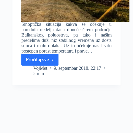
Sinoptička situacija kakva se očekuje u
narednih nedelju dana doneće širem području
Balkanskog poluostrva, pa tako i našim
predelima duži niz stabilnog vremena uz dosta
sunca i malo oblaka. Uz to očekuje nas i vrlo
postepen porast temperatura i prave…
Pročitaj sve
Anticiklon
donosi
VojMet
9. septembar 2018, 22:17
2 min
duži
niz
stabilnih
i
toplih
dana,
u
drugoj
polovini
sedmice