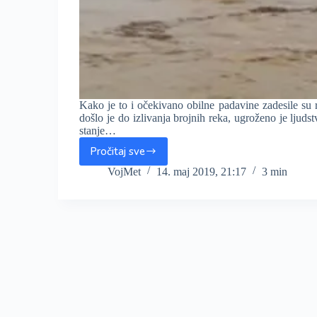
Kako je to i očekivano obilne padavine zadesile su 
došlo je do izlivanja brojnih reka, ugroženo je ljuds
stanje…
Pročitaj sve
Obilne
padavine
VojMet
14. maj 2019, 21:17
3 min
uzrokovale
HAOS
u
regionu,
dečak
nestao
u
potoku
u
BiH