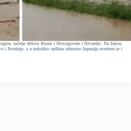
region, tačnije delove Bosne i Hercegovine i Hrvatske. Na žalost,
tvo i životinje, a u nekoliko opština odnosno županija uvedeno je i