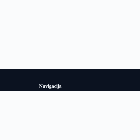
Navigacija
Uslovi korišćenja
i i Srbiji u
Politika privatnosti
adarska i
o obrađuje
O nama
ološki podaci
Kontakt