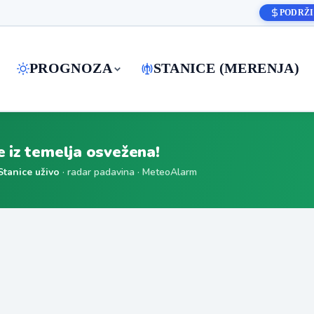
PODRŽI
PROGNOZA
STANICE (MERENJA)
je iz temelja osvežena!
Stanice uživo
· radar padavina · MeteoAlarm