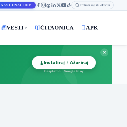
 NAS DONACIJOM
Pretraži sajt ili lokaciju
VESTI
ČITAONICA
APK
✕
⤓
Instaliraj / Ažuriraj
Besplatno · Google Play