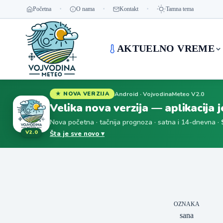
Početna
O nama
Kontakt
Tamna tema
AKTUELNO VREME
Android · VojvodinaMeteo V2.0
★ NOVA VERZIJA
Velika nova verzija — aplikacija 
Nova početna · tačnija prognoza · satna i 14-dnevna ·
V2.0
Šta je sve novo ▾
OZNAKA
sana