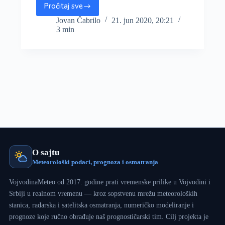
Pročitaj sve
U
narednih
Jovan Čabrilo
21. jun 2020, 20:21
3 min
48
sati
obilnija
kiša
na
zapadu
zemlje
i
delu
regiona,
do
40mm
i
O sajtu
u
Meteorološki podaci, prognoza i osmatranja
Vojvodini
VojvodinaMeteo od 2017. godine prati vremenske prilike u Vojvodini i
Srbiji u realnom vremenu — kroz sopstvenu mrežu meteoroloških
stanica, radarska i satelitska osmatranja, numeričko modeliranje i
prognoze koje ručno obrađuje naš prognostičarski tim. Cilj projekta je