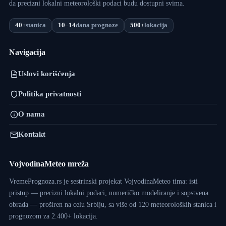
da precizni lokalni meteorološki podaci budu dostupni svima.
40+
stanica
10–14
dana prognoze
500+
lokacija
Navigacija
Uslovi korišćenja
Politika privatnosti
O nama
Kontakt
VojvodinaMeteo mreža
VremePrognoza.rs je sestrinski projekat VojvodinaMeteo tima: isti
pristup — precizni lokalni podaci, numeričko modeliranje i sopstvena
obrada — proširen na celu Srbiju, sa više od 120 meteoroloških stanica i
prognozom za 2.400+ lokacija.