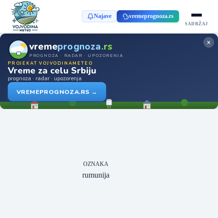
Najave
vremeprognoza.rs
SADRŽAJ
×
vreme
prognoza
.rs
PROGNOZA · RADAR · UPOZORENJA
PROJEKAT VOJVODINAMETEO
Vreme za celu Srbiju
prognoza · radar · upozorenja
VREMEPROGNOZA.RS →
OZNAKA
rumunija