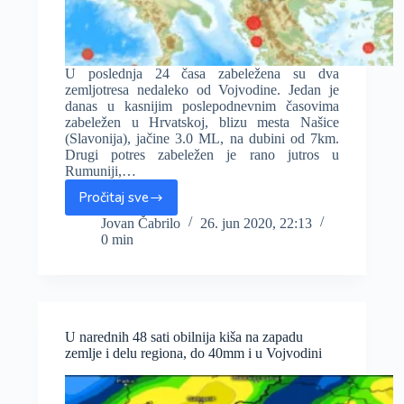
U poslednja 24 časa zabeležena su dva
zemljotresa nedaleko od Vojvodine. Jedan je
danas u kasnijim poslepodnevnim časovima
zabeležen u Hrvatskoj, blizu mesta Našice
(Slavonija), jačine 3.0 ML, na dubini od 7km.
Drugi potres zabeležen je rano jutros u
Rumuniji,…
Pročitaj sve
Umereni
potresi
Jovan Čabrilo
26. jun 2020, 22:13
0 min
u
Rumuniji
i
Hrvatskoj,
nedaleko
od
U narednih 48 sati obilnija kiša na zapadu
Vojvodine
zemlje i delu regiona, do 40mm i u Vojvodini