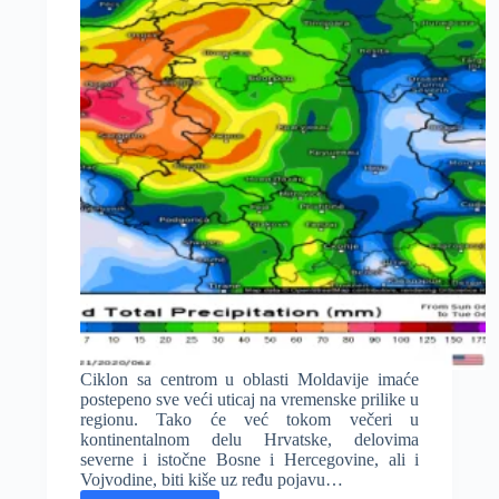
Ciklon sa centrom u oblasti Moldavije imaće
postepeno sve veći uticaj na vremenske prilike u
regionu. Tako će već tokom večeri u
kontinentalnom delu Hrvatske, delovima
severne i istočne Bosne i Hercegovine, ali i
Vojvodine, biti kiše uz ređu pojavu…