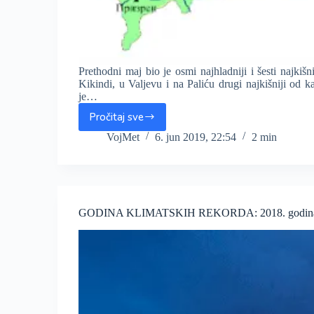
Prethodni maj bio je osmi najhladniji i šesti najkišn
Kikindi, u Valjevu i na Paliću drugi najkišniji od
je…
Pročitaj sve
Maj
2019.
VojMet
6. jun 2019, 22:54
2 min
obarao
rekorde
padavina,
osmi
najhladniji
GODINA KLIMATSKIH REKORDA: 2018. godina najtopl