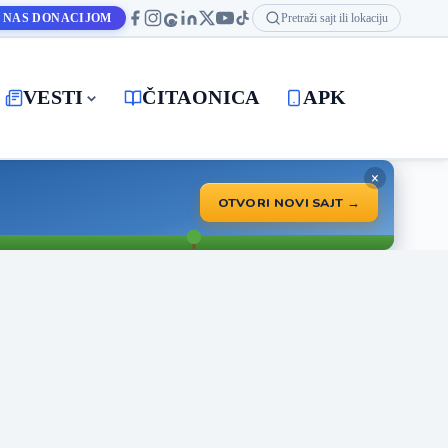
 NAS DONACIJOM
Pretraži sajt ili lokaciju
VESTI
ČITAONICA
APK
×
OTVORI NOVI SAJT →