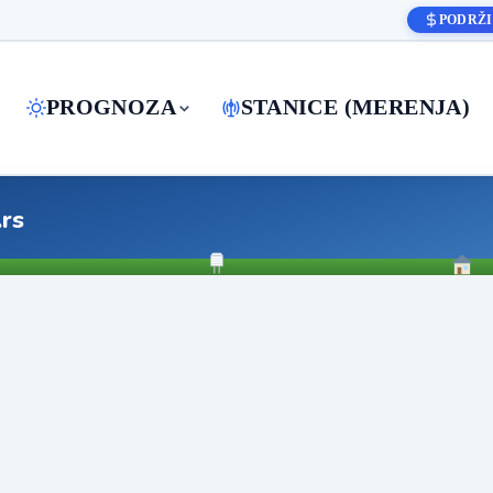
PODRŽI
PROGNOZA
STANICE (MERENJA)
.rs