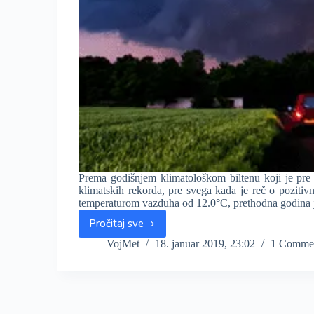
Prema godišnjem klimatološkom biltenu koji je pr
klimatskih rekorda, pre svega kada je reč o pozit
temperaturom vazduha od 12.0°C, prethodna godina
Pročitaj sve
GODINA
KLIMATSKIH
VojMet
18. januar 2019, 23:02
1 Comme
REKORDA:
2018.
godina
najtoplija
u