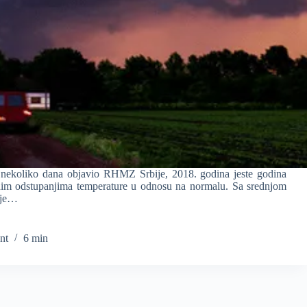
e nekoliko dana objavio RHMZ Srbije, 2018. godina jeste godina
ivnim odstupanjima temperature u odnosu na normalu. Sa srednjom
 je…
nt
6 min