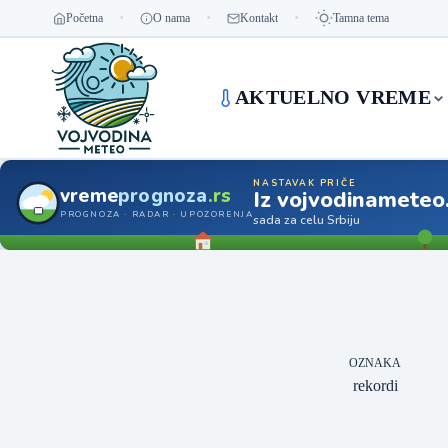
Početna
O nama
Kontakt
Tamna tema
AKTUELNO VREME
NASTAVAK PRIČE
vreme
prognoza
.rs
Iz vojvodinameteo
PROGNOZA · RADAR · UPOZORENJA
sada za celu Srbiju
OZNAKA
rekordi