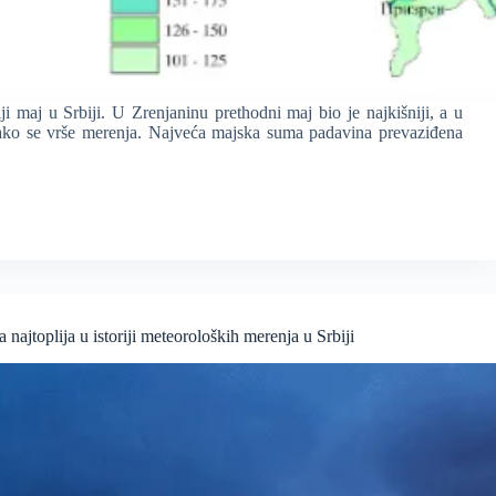
iji maj u Srbiji. U Zrenjaninu prethodni maj bio je najkišniji, a u
 kako se vrše merenja. Najveća majska suma padavina prevaziđena
ija u istoriji meteoroloških merenja u Srbiji