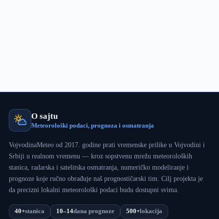
O sajtu
Meteorološki podaci, prognoza i osmatranja
VojvodinaMeteo od 2017. godine prati vremenske prilike u Vojvodini i
Srbiji u realnom vremenu — kroz sopstvenu mrežu meteoroloških
stanica, radarska i satelitska osmatranja, numeričko modeliranje i
prognoze koje ručno obrađuje naš prognostičarski tim. Cilj projekta je
da precizni lokalni meteorološki podaci budu dostupni svima.
40+
stanica
10–14
dana prognoze
500+
lokacija