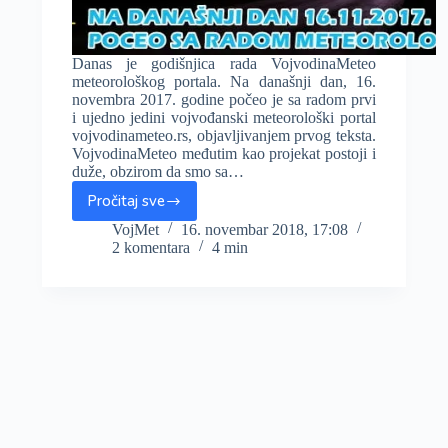
Danas je godišnjica rada VojvodinaMeteo
meteorološkog portala. Na današnji dan, 16.
novembra 2017. godine počeo je sa radom prvi
i ujedno jedini vojvođanski meteorološki portal
vojvodinameteo.rs, objavljivanjem prvog teksta.
VojvodinaMeteo međutim kao projekat postoji i
duže, obzirom da smo sa…
Pročitaj sve
Prva
godišnjica
VojMet
16. novembar 2018, 17:08
2 komentara
4 min
VojvodinaMeteo
portala