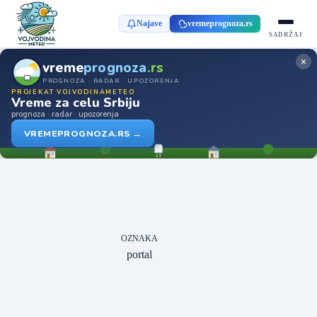
Najave
vremeprognoza.rs
SADRŽAJ
×
vreme
prognoza
.rs
PROGNOZA · RADAR · UPOZORENJA
PROJEKAT VOJVODINAMETEO
Vreme za celu Srbiju
prognoza · radar · upozorenja
VREMEPROGNOZA.RS →
OZNAKA
portal