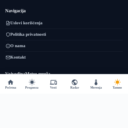
Navigacija
Uslovi korišćenja
Politika privatnosti
O nama
Kontakt
VojvodinaMeteo mreža
VremePrognoza.rs je sestrinski projekat VojvodinaMeteo tima: isti
Početna
Prognoza
Vesti
Radar
Merenja
Tamno
pristup — precizni lokalni podaci, numeričko modeliranje i sopstvena
obrada — proširen na celu Srbiju, sa više od 120 meteoroloških stanica i
prognozom za 2.400+ lokacija.
vremeprognoza.rs