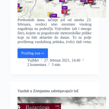
Prethodnih dana, tačnije još od utorka 23.
februara, svedoci smo enormno visokog
zagađenja na području Vojvodine (ali i mnogo
šire), kojem su pogodovale meteorološke prilike
koje su bile aktuelne do danas. To su polje
povišenog vazdušnog pritiska, (vrlo) slab vetar,
…
Pročitaj sve
Sinoć
rekordno
VojMet
27. februar 2021, 14:40
2 komentara
3 min
zagađenje,
opasno
po
zdravlje,
šta
nas
Vazduh u Zrenjaninu zabrinjavajuće loš
čeka
u
narednih
7