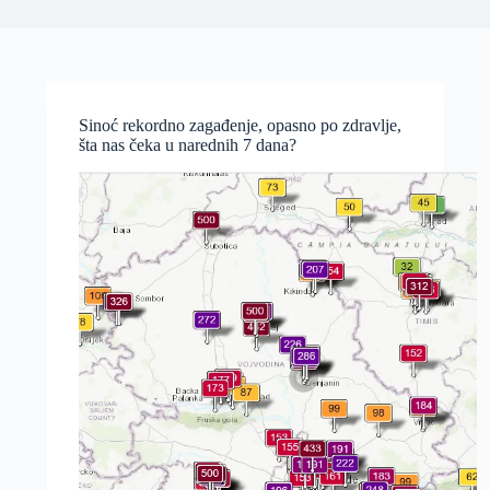
Sinoć rekordno zagađenje, opasno po zdravlje,
šta nas čeka u narednih 7 dana?