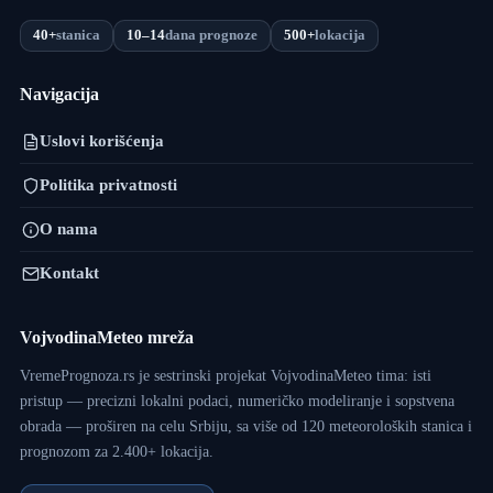
40+
stanica
10–14
dana prognoze
500+
lokacija
Navigacija
Uslovi korišćenja
Politika privatnosti
O nama
Kontakt
VojvodinaMeteo mreža
VremePrognoza.rs je sestrinski projekat VojvodinaMeteo tima: isti
pristup — precizni lokalni podaci, numeričko modeliranje i sopstvena
obrada — proširen na celu Srbiju, sa više od 120 meteoroloških stanica i
prognozom za 2.400+ lokacija.