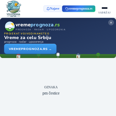
Najave
vremeprognoza.rs
SADRŽAJ
×
vreme
prognoza
.rs
PROGNOZA · RADAR · UPOZORENJA
PROJEKAT VOJVODINAMETEO
Vreme za celu Srbiju
prognoza · radar · upozorenja
VREMEPROGNOZA.RS →
OZNAKA
pm čestice