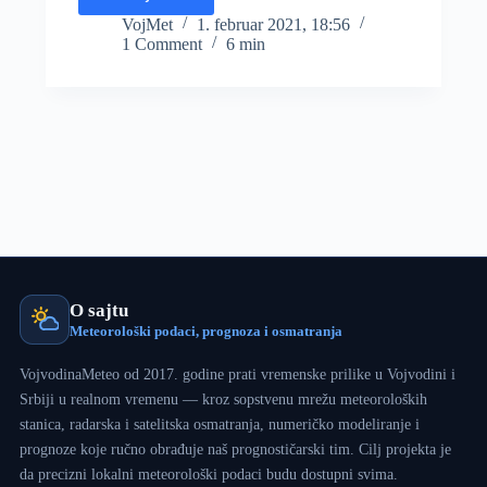
Vazduh
u
VojMet
1. februar 2021, 18:56
1 Comment
6 min
Zrenjaninu
zabrinjavajuće
loš
O sajtu
Meteorološki podaci, prognoza i osmatranja
VojvodinaMeteo od 2017. godine prati vremenske prilike u Vojvodini i
Srbiji u realnom vremenu — kroz sopstvenu mrežu meteoroloških
stanica, radarska i satelitska osmatranja, numeričko modeliranje i
prognoze koje ručno obrađuje naš prognostičarski tim. Cilj projekta je
da precizni lokalni meteorološki podaci budu dostupni svima.