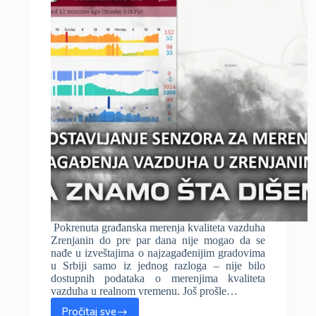
dana?
Pokrenuta građanska merenja kvaliteta vazduha
Zrenjanin do pre par dana nije mogao da se
nađe u izveštajima o najzagađenijim gradovima
u Srbiji samo iz jednog razloga – nije bilo
dostupnih podataka o merenjima kvaliteta
vazduha u realnom vremenu. Još prošle…
Pročitaj sve