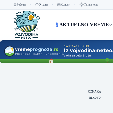
Početna
O nama
Kontakt
Tamna tema
AKTUELNO VREME
NASTAVAK PRIČE
vreme
prognoza
.rs
Iz vojvodinameteo
PROGNOZA · RADAR · UPOZORENJA
sada za celu Srbiju
OZNAKA
nakovo