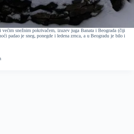
i većim snežnim pokrivačem, izuzev juga Banata i Beograda (čiji
ći padao je sneg, ponegde i ledena zrnca, a u Beogradu je bilo i
n