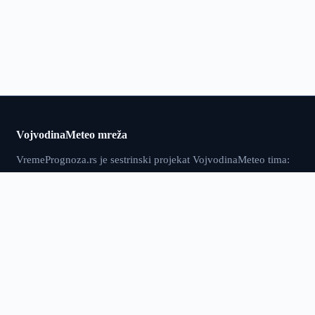
VojvodinaMeteo mreža
VremePrognoza.rs je sestrinski projekat VojvodinaMeteo tima:
isti pristup — precizni lokalni podaci, numeričko modeliranje i
sopstvena obrada — proširen na celu Srbiju, sa više od 120
meteoroloških stanica i prognozom za 2.400+ lokacija.
vremeprognoza.rs