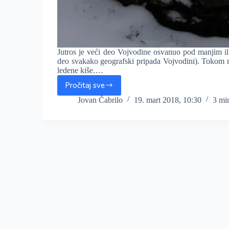
Jutros je veći deo Vojvodine osvanuo pod manjim il
deo svakako geografski pripada Vojvodini). Tokom no
ledene kiše.…
Pročitaj sve
Jutros
u
Jovan Čabrilo
19. mart 2018, 10:30
3 mi
Vojvodini
i
do
8cm
snega,
sneg
i
dalje
pada,
a
novi
sneg