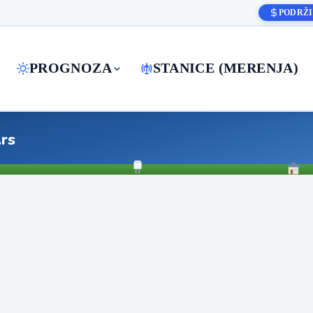
PODRŽI
PROGNOZA
STANICE (MERENJA)
.rs