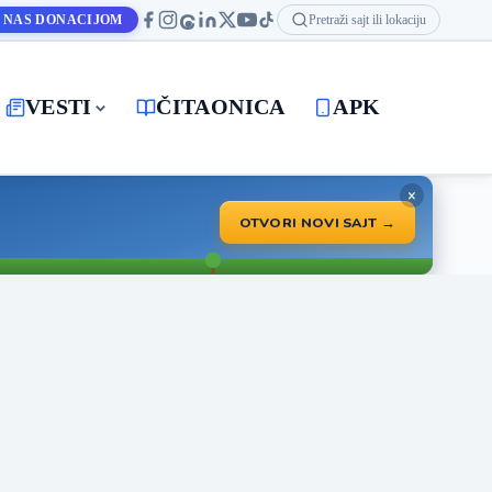
 NAS DONACIJOM
Pretraži sajt ili lokaciju
VESTI
ČITAONICA
APK
×
OTVORI NOVI SAJT →