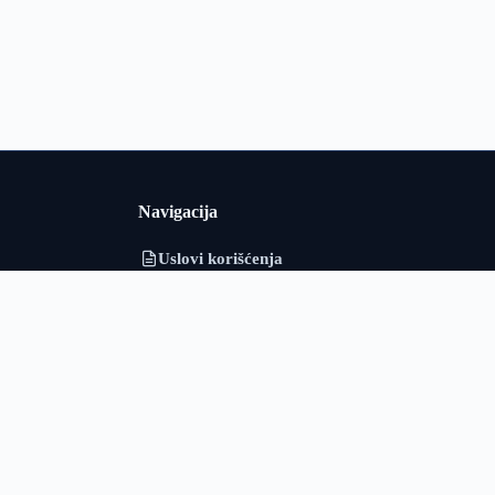
Navigacija
Uslovi korišćenja
i i Srbiji u
Politika privatnosti
adarska i
o obrađuje
O nama
ološki podaci
Kontakt