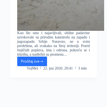
Kao što smo i najavljivali, obilne padavine
uzrokovale su prirodnu katastrofu na zapadu i
jugozapadu Srbije. Naravno, ne u svim
predelima, ali svakako na široj teritoriji. Pored
bujičnih poplava, ima i odrona, pokreću se i
klizišta, a nadležni su promenu…
Pročitaj sve
Kiša
pravi
VojMet
22. jun 2020, 20:41
3 min
haos
na
zapadu
Srbije,
sve
više
poplavljenog
područja.