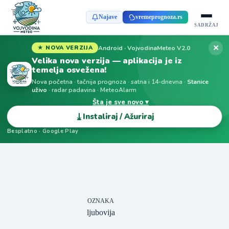
Najave
vremeprognoza.rs
SADRŽAJ
✕
Android · VojvodinaMeteo V2.0
★ NOVA VERZIJA
Velika nova verzija — aplikacija je iz
temelja osvežena!
Nova početna · tačnija prognoza · satna i 14-dnevna ·
Stanice
uživo
· radar padavina · MeteoAlarm
Šta je sve novo ▾
⤓
Instaliraj / Ažuriraj
Besplatno · Google Play
OZNAKA
ljubovija