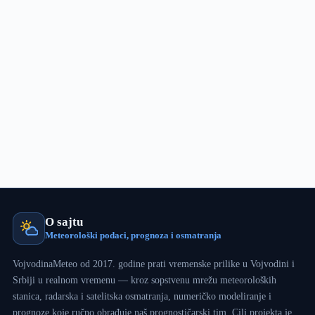
Evo
šta
treba
očekivati!
O sajtu
Meteorološki podaci, prognoza i osmatranja
VojvodinaMeteo od 2017. godine prati vremenske prilike u Vojvodini i
Srbiji u realnom vremenu — kroz sopstvenu mrežu meteoroloških
stanica, radarska i satelitska osmatranja, numeričko modeliranje i
prognoze koje ručno obrađuje naš prognostičarski tim. Cilj projekta je