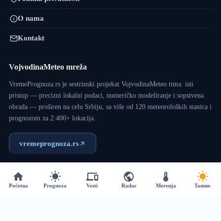
O nama
Kontakt
VojvodinaMeteo mreža
VremePrognoza.rs je sestrinski projekat VojvodinaMeteo tima: isti
pristup — precizni lokalni podaci, numeričko modeliranje i sopstvena
obrada — proširen na celu Srbiju, sa više od 120 meteoroloških stanica i
prognozom za 2.400+ lokacija.
vremeprognoza.rs
Copyright © 2017 - 2026 - VojvodinaMeteo - Dizajn:
VM
Početna
Prognoza
Vesti
Radar
Merenja
Tamno
Team
.