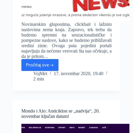
Novinarskim glupostima, clickbait i lažnim
naslovima nema kraja. Zapravo, tek treba da
budemo spremni na senzacionalističke i
pompezne naslove, kako se budemo približavali
sredini zime. Ovoga puta pojedini portali
najavljuju da nećemo verovati šta nas očekuje, a
da je pritom…
Pročitaj sve
Alo
i
VojMet
17. novembar 2020, 19:40
2 min
Espreso:
Nećete
verovati
šta
nas
čeka,
Mondo i Alo: Anticiklon se „nadvija“, 20.
ledeni
novembar ključan datum!
ciklon!