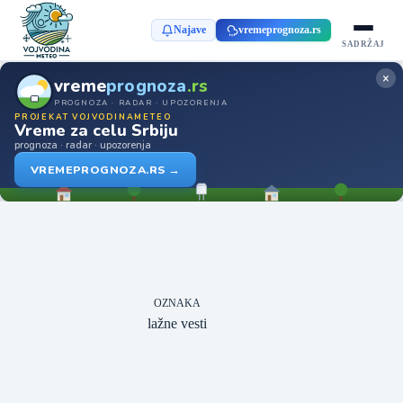
Najave
vremeprognoza.rs
SADRŽAJ
×
vreme
prognoza
.rs
PROGNOZA · RADAR · UPOZORENJA
PROJEKAT VOJVODINAMETEO
Vreme za celu Srbiju
prognoza · radar · upozorenja
VREMEPROGNOZA.RS →
OZNAKA
lažne vesti