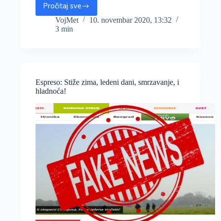
Pročitaj sve
Mondo
i
VojMet
10. novembar 2020, 13:32
3 min
Alo:
Anticiklon
se
„nadvija“,
20.
novembar
Espreso: Stiže zima, ledeni dani, smrzavanje, i
ključan
hladnoća!
datum!