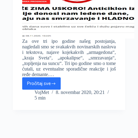
Za ove tri ipo godine našeg postojanja,
nagledali smo se svakakvih novinarskih naslova
i tekstova, najave kojekakvih „armagedona“,
„kraja Sveta“, „apokalipse“, „smrzavanja“,
„topljenja na suncu“. Tri ipo godine smo o tome
ćutali, uz eventualne sporadične reakcije i još
ređe demante.…
Pročitaj sve
Espreso:
Stiže
VojMet
8. novembar 2020, 20:21
5 min
zima,
ledeni
dani,
smrzavanje,
i
hladnoća!