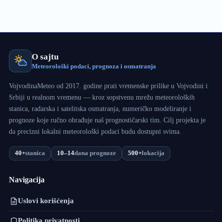
O sajtu
Meteorološki podaci, prognoza i osmatranja
VojvodinaMeteo od 2017. godine prati vremenske prilike u Vojvodini i
Srbiji u realnom vremenu — kroz sopstvenu mrežu meteoroloških
stanica, radarska i satelitska osmatranja, numeričko modeliranje i
prognoze koje ručno obrađuje naš prognostičarski tim. Cilj projekta je
da precizni lokalni meteorološki podaci budu dostupni svima.
40+
stanica
10–14
dana prognoze
500+
lokacija
Navigacija
Uslovi korišćenja
Politika privatnosti