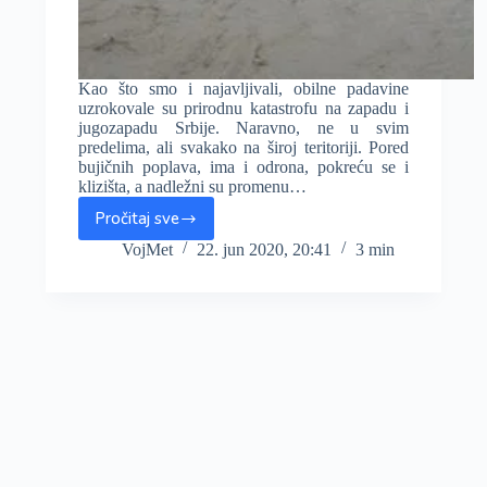
Kao što smo i najavljivali, obilne padavine
uzrokovale su prirodnu katastrofu na zapadu i
jugozapadu Srbije. Naravno, ne u svim
predelima, ali svakako na široj teritoriji. Pored
bujičnih poplava, ima i odrona, pokreću se i
klizišta, a nadležni su promenu…
Pročitaj sve
Kiša
pravi
VojMet
22. jun 2020, 20:41
3 min
haos
na
zapadu
Srbije,
sve
više
poplavljenog
područja.
Evo
šta