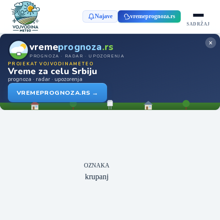
Najave
vremeprognoza.rs
SADRŽAJ
×
vreme
prognoza
.rs
PROGNOZA · RADAR · UPOZORENJA
PROJEKAT VOJVODINAMETEO
Vreme za celu Srbiju
prognoza · radar · upozorenja
VREMEPROGNOZA.RS →
OZNAKA
krupanj