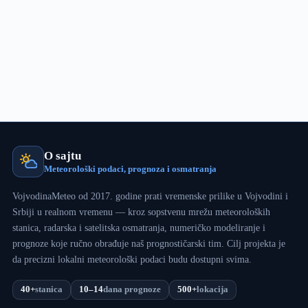
treba
očekivati!
O sajtu
Meteorološki podaci, prognoza i osmatranja
VojvodinaMeteo od 2017. godine prati vremenske prilike u Vojvodini i
Srbiji u realnom vremenu — kroz sopstvenu mrežu meteoroloških
stanica, radarska i satelitska osmatranja, numeričko modeliranje i
prognoze koje ručno obrađuje naš prognostičarski tim. Cilj projekta je
da precizni lokalni meteorološki podaci budu dostupni svima.
40+
stanica
10–14
dana prognoze
500+
lokacija