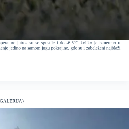
rature jutros su se spustile i do -6.5°C koliko je izmereno u
ađenje jedino na samom jugu pokrajine, gde su i zabeleženi najblaži
TO GALERIJA)