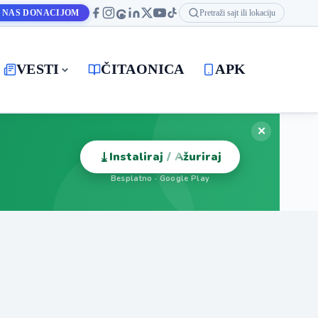
 NAS DONACIJOM
Pretraži sajt ili lokaciju
VESTI
ČITAONICA
APK
✕
⤓
Instaliraj / Ažuriraj
Besplatno · Google Play