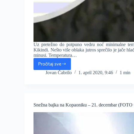
Uz pretežno do potpuno vedru noć minimalne tempe
Kikindi. Nešto više oblaka jutros sprečilo je jače hl
minusi. Temperatura…
Pročitaj sve
Mraz
„obrao“
Jovan Čabrilo
1. april 2020, 9:46
1 min
voće,
jutros
i
do
-6°C
Snežna bajka na Kopaoniku – 21. decembar (FO
u
Vojvodini