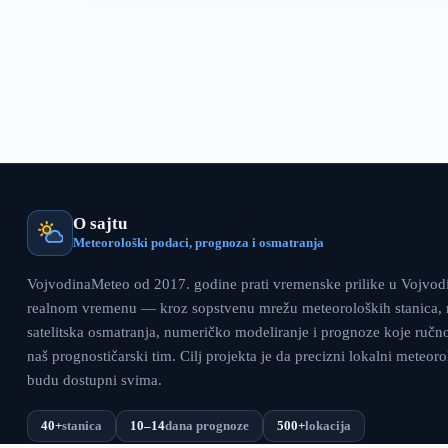
–
21.
decembar
(FOTO
GALERIJA)
O sajtu
Meteorološki podaci, prognoza i osmatranja
VojvodinaMeteo od 2017. godine prati vremenske prilike u Vojvodin
realnom vremenu — kroz sopstvenu mrežu meteoroloških stanica, r
satelitska osmatranja, numeričko modeliranje i prognoze koje ručn
naš prognostičarski tim. Cilj projekta je da precizni lokalni meteor
budu dostupni svima.
40+
stanica
10–14
dana prognoze
500+
lokacija