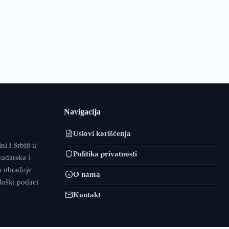
Navigacija
Uslovi korišćenja
i i Srbiji u
Politika privatnosti
adarska i
o obrađuje
O nama
ološki podaci
Kontakt