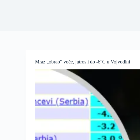
Mraz „obrao“ voće, jutros i do -6°C u Vojvodini