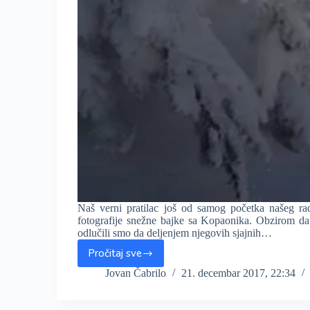
Naš verni pratilac još od samog početka našeg 
fotografije snežne bajke sa Kopaonika. Obzirom d
odlučili smo da deljenjem njegovih sjajnih…
Pročitaj sve
Snežna
bajka
Jovan Čabrilo
21. decembar 2017, 22:34
na
Kopaoniku