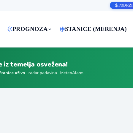
PODRŽI
PROGNOZA
STANICE (MERENJA)
je iz temelja osvežena!
Stanice uživo
· radar padavina · MeteoAlarm