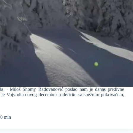
rada – Miloš Shomy Radovanović poslao nam je danas predivne
a je Vojvodina ovog decembra u deficitu sa snežnim pokrivačem,
0 min