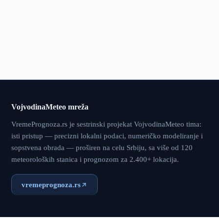
VojvodinaMeteo mreža
VremePrognoza.rs je sestrinski projekat VojvodinaMeteo tima:
isti pristup — precizni lokalni podaci, numeričko modeliranje i
sopstvena obrada — proširen na celu Srbiju, sa više od 120
meteoroloških stanica i prognozom za 2.400+ lokacija.
vremeprognoza.rs