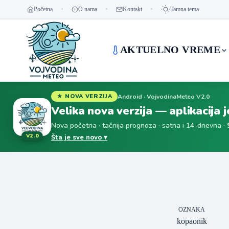
Početna
O nama
Kontakt
Tamna tema
AKTUELNO VREME
Android · VojvodinaMeteo V2.0
★ NOVA VERZIJA
Velika nova verzija — aplikacija 
Nova početna · tačnija prognoza · satna i 14-dnevna ·
V2.0
Šta je sve novo ▾
OZNAKA
kopaonik