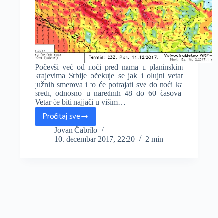
Počevši već od noći pred nama u planinskim
krajevima Srbije očekuje se jak i olujni vetar
južnih smerova i to će potrajati sve do noći ka
sredi, odnosno u narednih 48 do 60 časova.
Vetar će biti najjači u višim…
Pročitaj sve
U
ponedeljak
Jovan Čabrilo
10. decembar 2017, 22:20
2 min
i
utorak
olujni
vetar
u
planinskim
krajevima
Srbije
uz