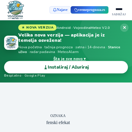
Najave
vremeprognoza.rs
SADRŽAJ
✕
Android · VojvodinaMeteo V2.0
★ NOVA VERZIJA
Velika nova verzija — aplikacija je iz
temelja osvežena!
Nova početna · tačnija prognoza · satna i 14-dnevna ·
Stanice
uživo
· radar padavina · MeteoAlarm
Šta je sve novo ▾
⤓
Instaliraj / Ažuriraj
Besplatno · Google Play
OZNAKA
fenski efekat