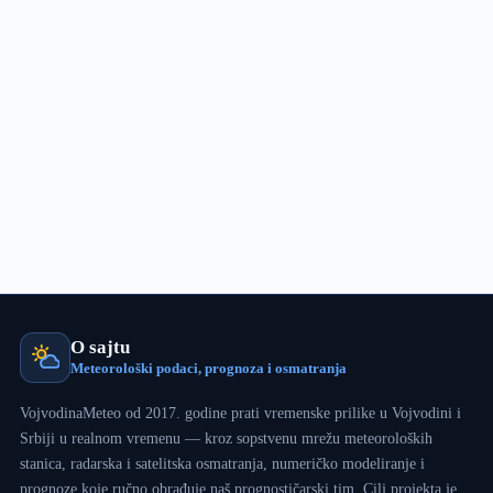
fenski
efekat
O sajtu
Meteorološki podaci, prognoza i osmatranja
VojvodinaMeteo od 2017. godine prati vremenske prilike u Vojvodini i
Srbiji u realnom vremenu — kroz sopstvenu mrežu meteoroloških
stanica, radarska i satelitska osmatranja, numeričko modeliranje i
prognoze koje ručno obrađuje naš prognostičarski tim. Cilj projekta je