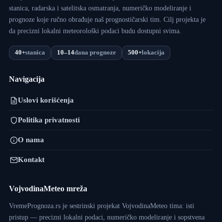
stanica, radarska i satelitska osmatranja, numeričko modeliranje i
prognoze koje ručno obrađuje naš prognostičarski tim. Cilj projekta je
da precizni lokalni meteorološki podaci budu dostupni svima.
40+
stanica
10–14
dana prognoze
500+
lokacija
Navigacija
Uslovi korišćenja
Politika privatnosti
O nama
Kontakt
VojvodinaMeteo mreža
VremePrognoza.rs je sestrinski projekat VojvodinaMeteo tima: isti
pristup — precizni lokalni podaci, numeričko modeliranje i sopstvena