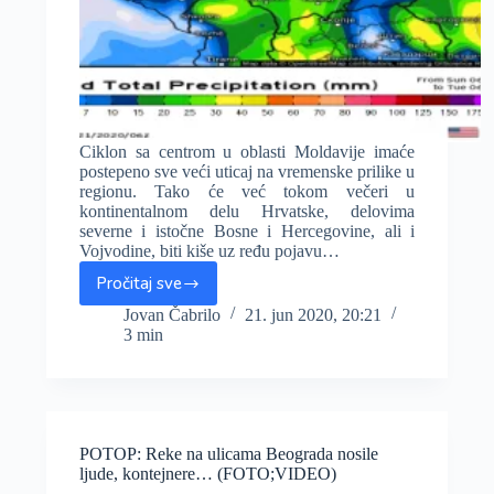
Ciklon sa centrom u oblasti Moldavije imaće
postepeno sve veći uticaj na vremenske prilike u
regionu. Tako će već tokom večeri u
kontinentalnom delu Hrvatske, delovima
severne i istočne Bosne i Hercegovine, ali i
Vojvodine, biti kiše uz ređu pojavu…
Pročitaj sve
U
narednih
Jovan Čabrilo
21. jun 2020, 20:21
3 min
48
sati
obilnija
kiša
na
zapadu
POTOP: Reke na ulicama Beograda nosile
zemlje
ljude, kontejnere… (FOTO;VIDEO)
i