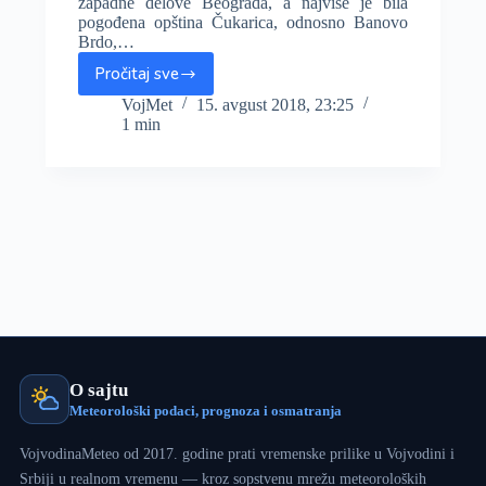
zapadne delove Beograda, a najviše je bila
pogođena opština Čukarica, odnosno Banovo
Brdo,…
Pročitaj sve
POTOP:
Reke
VojMet
15. avgust 2018, 23:25
1 min
na
ulicama
Beograda
nosile
ljude,
kontejnere…
(FOTO;VIDEO)
O sajtu
Meteorološki podaci, prognoza i osmatranja
VojvodinaMeteo od 2017. godine prati vremenske prilike u Vojvodini i
Srbiji u realnom vremenu — kroz sopstvenu mrežu meteoroloških