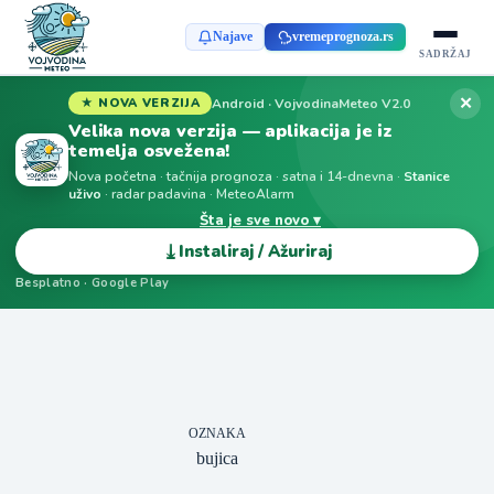
Najave
vremeprognoza.rs
SADRŽAJ
✕
Android · VojvodinaMeteo V2.0
★ NOVA VERZIJA
Velika nova verzija — aplikacija je iz
temelja osvežena!
Nova početna · tačnija prognoza · satna i 14-dnevna ·
Stanice
uživo
· radar padavina · MeteoAlarm
Šta je sve novo ▾
⤓
Instaliraj / Ažuriraj
Besplatno · Google Play
OZNAKA
bujica