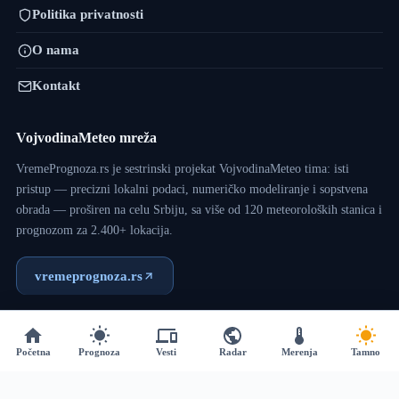
Politika privatnosti
O nama
Kontakt
VojvodinaMeteo mreža
VremePrognoza.rs je sestrinski projekat VojvodinaMeteo tima: isti
pristup — precizni lokalni podaci, numeričko modeliranje i sopstvena
obrada — proširen na celu Srbiju, sa više od 120 meteoroloških stanica i
prognozom za 2.400+ lokacija.
vremeprognoza.rs
Copyright © 2017 - 2026 - VojvodinaMeteo - Dizajn:
VM
Početna
Prognoza
Vesti
Radar
Merenja
Tamno
Team
.