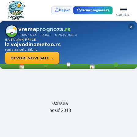
Najave
vremeprognoza.rs
SADRŽAJ
×
vreme
prognoza
.rs
PROGNOZA · RADAR · UPOZORENJA
NASTAVAK PRIČE
Iz vojvodinameteo.rs
sada za celu Srbiju
OTVORI NOVI SAJT →
OZNAKA
božić 2018