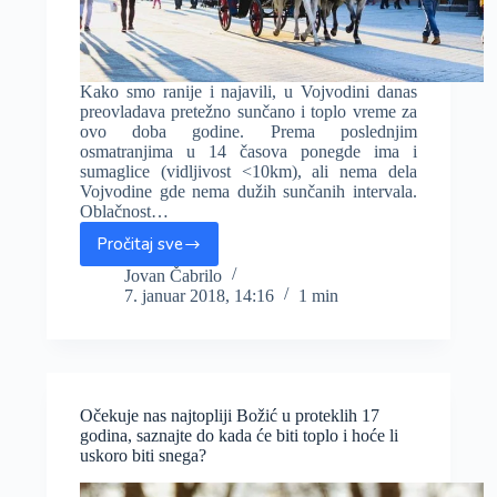
Kako smo ranije i najavili, u Vojvodini danas
preovladava pretežno sunčano i toplo vreme za
ovo doba godine. Prema poslednjim
osmatranjima u 14 časova ponegde ima i
sumaglice (vidljivost <10km), ali nema dela
Vojvodine gde nema dužih sunčanih intervala.
Oblačnost…
Pročitaj sve
Prolećno
vreme
Jovan Čabrilo
7. januar 2018, 14:16
1 min
za
Božić,
Novi
Sad
merio
čak
Očekuje nas najtopliji Božić u proteklih 17
18
godina, saznajte do kada će biti toplo i hoće li
stepeni
uskoro biti snega?