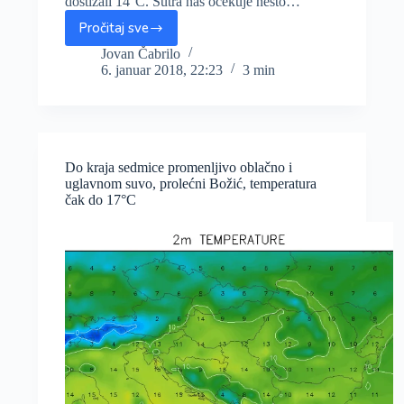
dostizali 14°C. Sutra nas očekuje nešto…
Pročitaj sve
Očekuje
nas
Jovan Čabrilo
6. januar 2018, 22:23
3 min
najtopliji
Božić
u
proteklih
17
godina,
Do kraja sedmice promenljivo oblačno i
saznajte
uglavnom suvo, prolećni Božić, temperatura
do
čak do 17°C
kada
će
biti
toplo
i
hoće
li
uskoro
biti
snega?