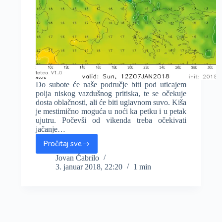
Do subote će naše područje biti pod uticajem
polja niskog vazdušnog pritiska, te se očekuje
dosta oblačnosti, ali će biti uglavnom suvo. Kiša
je mestimično moguća u noći ka petku i u petak
ujutru. Počevši od vikenda treba očekivati
jačanje…
Pročitaj sve
Do
kraja
Jovan Čabrilo
3. januar 2018, 22:20
1 min
sedmice
promenljivo
oblačno
i
uglavnom
suvo,