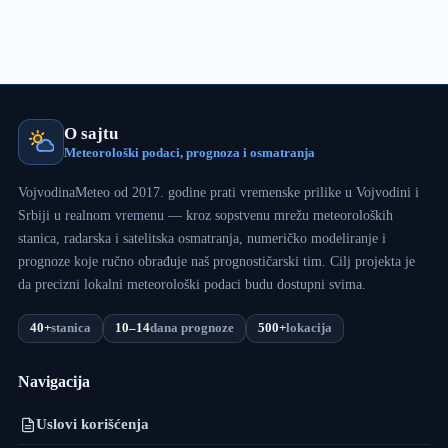
prolećni
Božić,
temperatura
čak
do
17°C
O sajtu
Meteorološki podaci, prognoza i osmatranja
VojvodinaMeteo od 2017. godine prati vremenske prilike u Vojvodini i
Srbiji u realnom vremenu — kroz sopstvenu mrežu meteoroloških
stanica, radarska i satelitska osmatranja, numeričko modeliranje i
prognoze koje ručno obrađuje naš prognostičarski tim. Cilj projekta je
da precizni lokalni meteorološki podaci budu dostupni svima.
40+
stanica
10–14
dana prognoze
500+
lokacija
Navigacija
Uslovi korišćenja