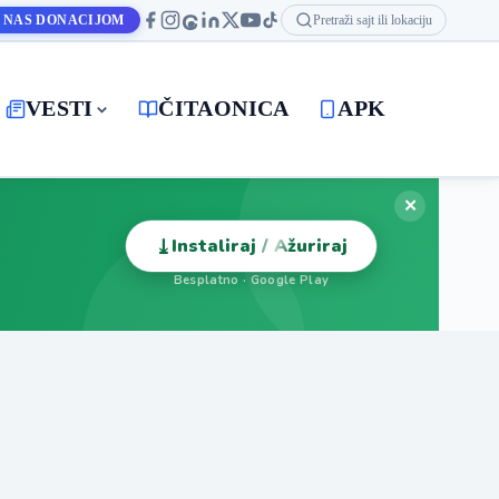
 NAS DONACIJOM
Pretraži sajt ili lokaciju
VESTI
ČITAONICA
APK
✕
⤓
Instaliraj / Ažuriraj
Besplatno · Google Play