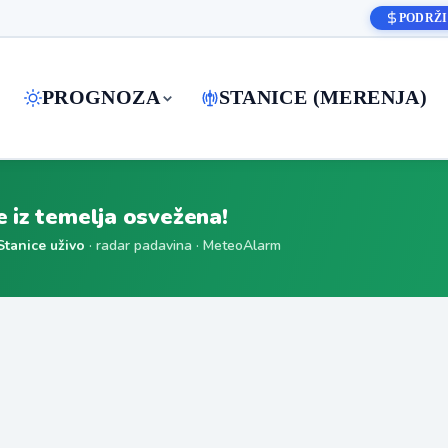
PODRŽI
PROGNOZA
STANICE (MERENJA)
je iz temelja osvežena!
Stanice uživo
· radar padavina · MeteoAlarm