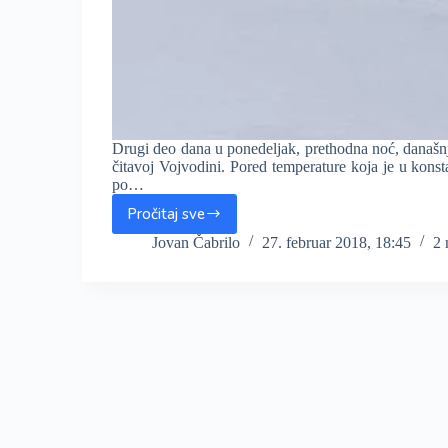
Drugi deo dana u ponedeljak, prethodna noć, današnj
čitavoj Vojvodini. Pored temperature koja je u konst
po…
Pročitaj sve
Pogledajte
snežne
Jovan Čabrilo
27. februar 2018, 18:45
2 
scene
u
Vojvodini
danas
(FOTO;VIDEO)