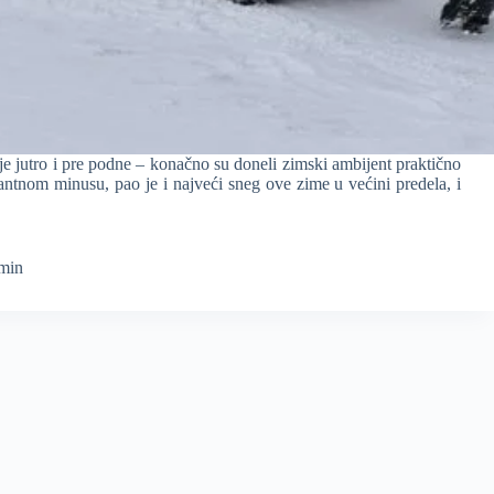
e jutro i pre podne – konačno su doneli zimski ambijent praktično
antnom minusu, pao je i najveći sneg ove zime u većini predela, i
min