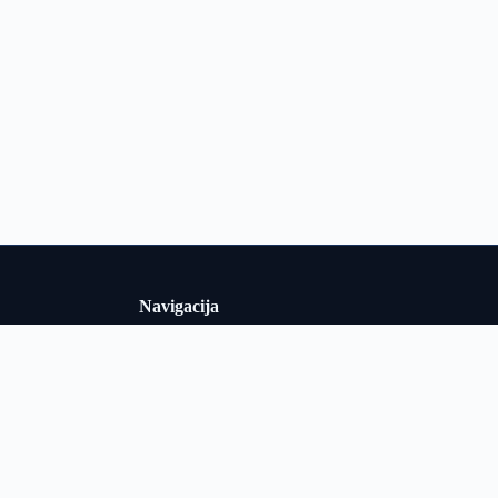
Navigacija
Uslovi korišćenja
i i Srbiji u
Politika privatnosti
adarska i
o obrađuje
O nama
ološki podaci
Kontakt