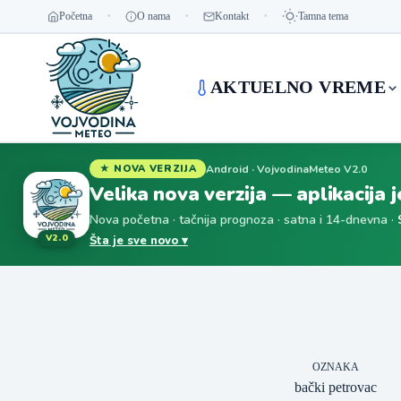
Početna
O nama
Kontakt
Tamna tema
AKTUELNO VREME
Android · VojvodinaMeteo V2.0
★ NOVA VERZIJA
Velika nova verzija — aplikacija 
Nova početna · tačnija prognoza · satna i 14-dnevna ·
V2.0
Šta je sve novo ▾
OZNAKA
bački petrovac