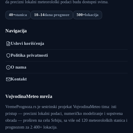
da precizni lokalni meteorološki podaci budu dostupni svima.
40+
stanica
10–14
dana prognoze
500+
lokacija
Navigacija
Uslovi korišćenja
Politika privatnosti
O nama
Kontakt
VojvodinaMeteo mreža
VremePrognoza.rs je sestrinski projekat VojvodinaMeteo tima: isti
pristup — precizni lokalni podaci, numeričko modeliranje i sopstvena
obrada — proširen na celu Srbiju, sa više od 120 meteoroloških stanica i
prognozom za 2.400+ lokacija.