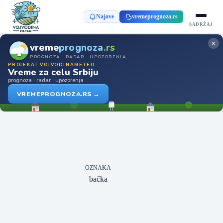
Najave
vremeprognoza.rs
SADRŽAJ
×
vreme
prognoza
.rs
PROGNOZA · RADAR · UPOZORENJA
PROJEKAT VOJVODINAMETEO
Vreme za celu Srbiju
prognoza · radar · upozorenja
VREMEPROGNOZA.RS →
OZNAKA
bačka