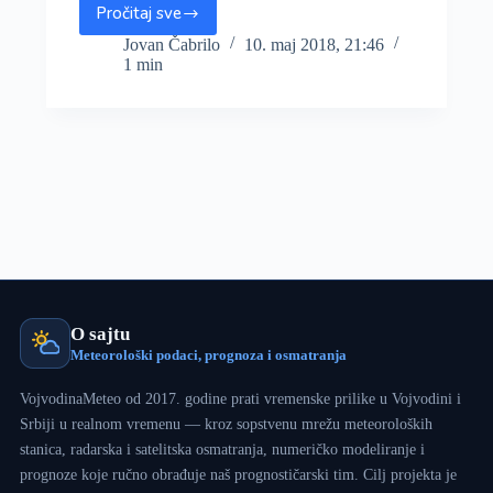
Pročitaj sve
Izolovani
pjuskovi
Jovan Čabrilo
10. maj 2018, 21:46
1 min
sa
grmljavinom
u
Bačkoj
poslepodne
doneli
sugradicu
i
poplave
(FOTO
;
VIDEO)
O sajtu
Meteorološki podaci, prognoza i osmatranja
VojvodinaMeteo od 2017. godine prati vremenske prilike u Vojvodini i
Srbiji u realnom vremenu — kroz sopstvenu mrežu meteoroloških
stanica, radarska i satelitska osmatranja, numeričko modeliranje i
prognoze koje ručno obrađuje naš prognostičarski tim. Cilj projekta je