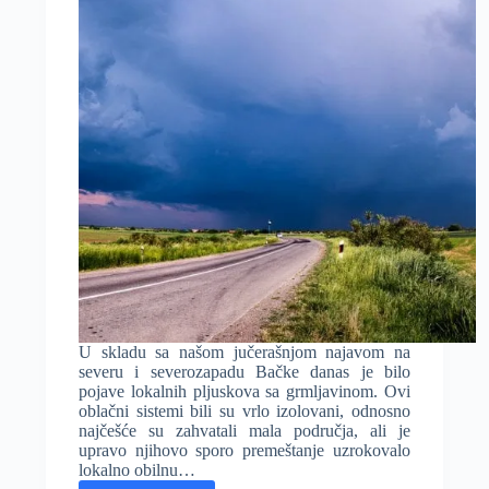
U skladu sa našom jučerašnjom najavom na
severu i severozapadu Bačke danas je bilo
pojave lokalnih pljuskova sa grmljavinom. Ovi
oblačni sistemi bili su vrlo izolovani, odnosno
najčešće su zahvatali mala područja, ali je
upravo njihovo sporo premeštanje uzrokovalo
lokalno obilnu…