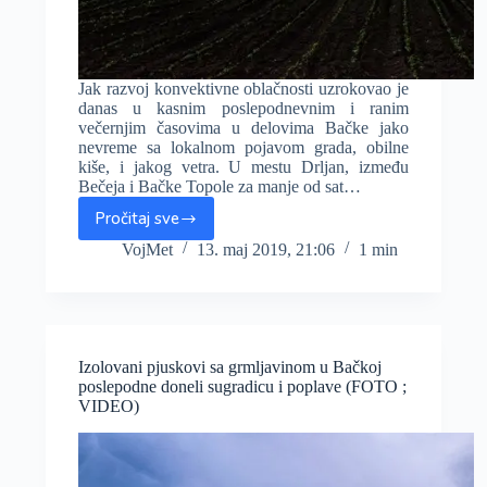
Jak razvoj konvektivne oblačnosti uzrokovao je
danas u kasnim poslepodnevnim i ranim
večernjim časovima u delovima Bačke jako
nevreme sa lokalnom pojavom grada, obilne
kiše, i jakog vetra. U mestu Drljan, između
Bečeja i Bačke Topole za manje od sat…
Pročitaj sve
Nevreme
sa
VojMet
13. maj 2019, 21:06
1 min
obilnom
kišom
i
gradom
zahvatilo
Izolovani pjuskovi sa grmljavinom u Bačkoj
deo
poslepodne doneli sugradicu i poplave (FOTO ;
Bačke
VIDEO)
(FOTO
;
VIDEO)