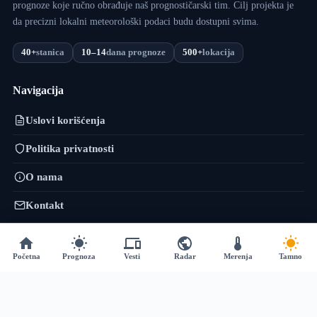
prognoze koje ručno obrađuje naš prognostičarski tim. Cilj projekta je
da precizni lokalni meteorološki podaci budu dostupni svima.
40+
stanica
10–14
dana prognoze
500+
lokacija
Navigacija
Uslovi korišćenja
Politika privatnosti
O nama
Kontakt
VojvodinaMeteo mreža
Početna
Prognoza
Vesti
Radar
Merenja
Tamno
VremePrognoza.rs je sestrinski projekat VojvodinaMeteo tima: isti
pristup — precizni lokalni podaci, numeričko modeliranje i sopstvena
obrada — proširen na celu Srbiju, sa više od 120 meteoroloških stanica i