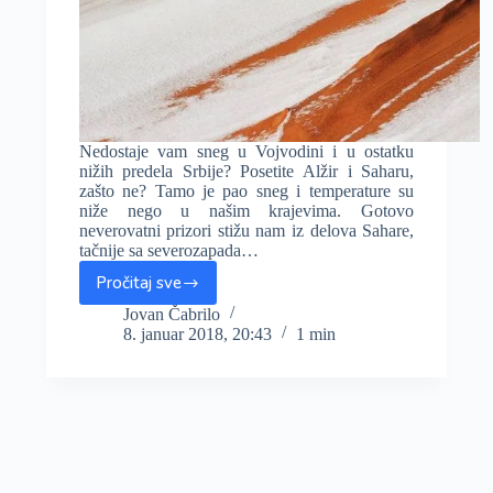
Nedostaje vam sneg u Vojvodini i u ostatku
nižih predela Srbije? Posetite Alžir i Saharu,
zašto ne? Tamo je pao sneg i temperature su
niže nego u našim krajevima. Gotovo
neverovatni prizori stižu nam iz delova Sahare,
tačnije sa severozapada…
Pročitaj sve
Nedostaje
vam
Jovan Čabrilo
8. januar 2018, 20:43
1 min
sneg?
Deo
Sahare
u
Alžiru
pod
snežnim
pokrivačem!