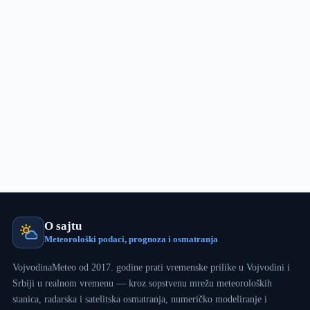
O sajtu
Meteorološki podaci, prognoza i osmatranja
VojvodinaMeteo od 2017. godine prati vremenske prilike u Vojvodini i
Srbiji u realnom vremenu — kroz sopstvenu mrežu meteoroloških
stanica, radarska i satelitska osmatranja, numeričko modeliranje i