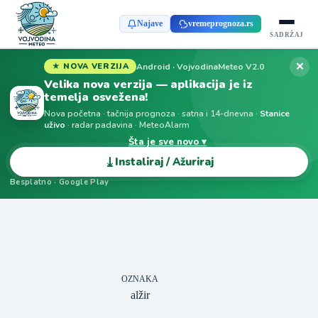
Najave
vremeprognoza.rs
SADRŽAJ
✕
Android · VojvodinaMeteo V2.0
★ NOVA VERZIJA
Velika nova verzija — aplikacija je iz
temelja osvežena!
Nova početna · tačnija prognoza · satna i 14-dnevna ·
Stanice
uživo
· radar padavina · MeteoAlarm
Šta je sve novo ▾
⤓
Instaliraj / Ažuriraj
Besplatno · Google Play
OZNAKA
alžir