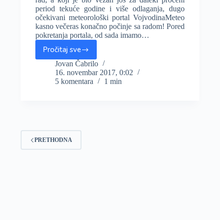
period tekuće godine i više odlaganja, dugo
očekivani meteorološki portal VojvodinaMeteo
kasno večeras konačno počinje sa radom! Pored
pokretanja portala, od sada imamo…
Pročitaj sve
Portal
VojvodinaMeteo
Jovan Čabrilo
16. novembar 2017, 0:02
počeo
5 komentara
1 min
sa
radom!
PRETHODNA