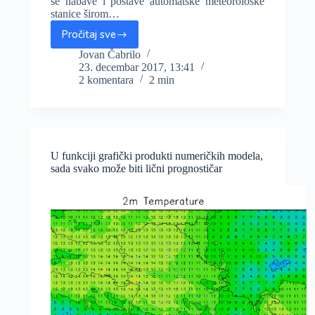
se nabave i postave automatske meteorološke
stanice širom…
Pročitaj sve
Prikupljena
sredstva
Jovan Čabrilo
23. decembar 2017, 13:41
–
2 komentara
2 min
postavlja
se
AMS
u
Kikindi,
do
U funkciji grafički produkti numeričkih modela,
proleća
sada svako može biti lični prognostičar
kreće
mreža
stanica