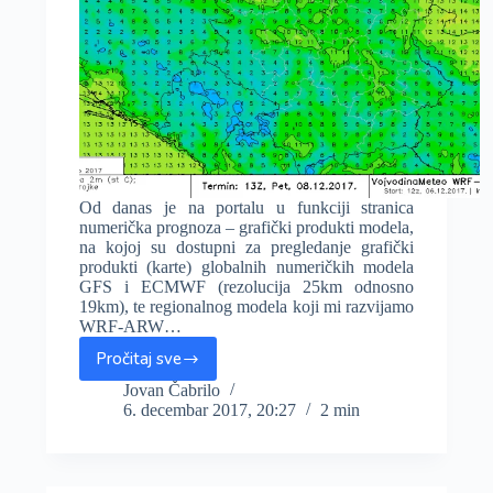
Od danas je na portalu u funkciji stranica
numerička prognoza – grafički produkti modela,
na kojoj su dostupni za pregledanje grafički
produkti (karte) globalnih numeričkih modela
GFS i ECMWF (rezolucija 25km odnosno
19km), te regionalnog modela koji mi razvijamo
WRF-ARW…
Pročitaj sve
U
funkciji
Jovan Čabrilo
6. decembar 2017, 20:27
2 min
grafički
produkti
numeričkih
modela,