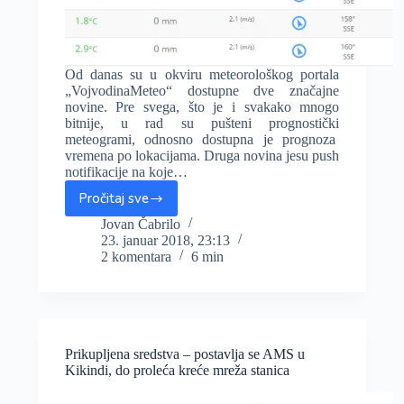
Od danas su u okviru meteorološkog portala
„VojvodinaMeteo“ dostupne dve značajne
novine. Pre svega, što je i svakako mnogo
bitnije, u rad su pušteni prognostički
meteogrami, odnosno dostupna je prognoza
vremena po lokacijama. Druga novina jesu push
notifikacije na koje…
Pročitaj sve
NOVO:
U
Jovan Čabrilo
23. januar 2018, 23:13
funkciji
2 komentara
6 min
prognostički
meteogrami
za
lokacije
i
sistem
Prikupljena sredstva – postavlja se AMS u
za
Kikindi, do proleća kreće mreža stanica
notifikacije