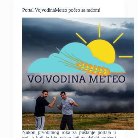
sada
svako
Portal VojvodinaMeteo počeo sa radom!
može
biti
lični
prognostičar
Nakon prvobitnog roka za puštanje portala u
rad, a koji je bio vezan još za daleki proćeni