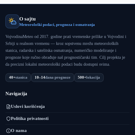
O sajtu
Meteorološki podaci, prognoza i osmatranja
VojvodinaMeteo od 2017. godine prati vremenske prilike u Vojvodini i
Srbiji u realnom vremenu — kroz sopstvenu mrežu meteoroloških
stanica, radarska i satelitska osmatranja, numeričko modeliranje i
prognoze koje ručno obrađuje naš prognostičarski tim. Cilj projekta je
da precizni lokalni meteorološki podaci budu dostupni svima.
40+
stanica
10–14
dana prognoze
500+
lokacija
Navigacija
Uslovi korišćenja
Politika privatnosti
O nama