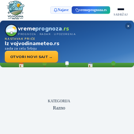
Najave
vremeprognoza.rs
SADRŽAJ
×
vreme
prognoza
.rs
PROGNOZA · RADAR · UPOZORENJA
NASTAVAK PRIČE
Iz vojvodinameteo.rs
sada za celu Srbiju
OTVORI NOVI SAJT →
KATEGORIJA
Razno