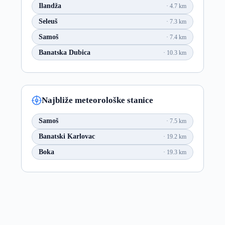
Ilandža
4.7 km
Seleuš
7.3 km
Samoš
7.4 km
Banatska Dubica
10.3 km
Najbliže meteorološke stanice
Samoš
7.5 km
Banatski Karlovac
19.2 km
Boka
19.3 km