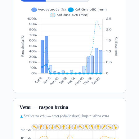
Vetar — raspon brzina
Strelice na vrhu — smer (odakle duva); boja = jačina vetra
▲