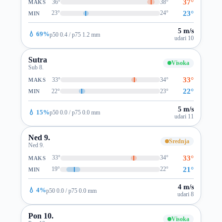
37°
36°
38°
MAKS
23°
23°
24°
MIN
5 m/s
💧 69%
p50 0.4 / p75 1.2 mm
udari 10
Sutra
Visoka
Sub 8.
33°
33°
34°
MAKS
22°
22°
23°
MIN
5 m/s
💧 15%
p50 0.0 / p75 0.0 mm
udari 11
Ned 9.
Srednja
Ned 9.
33°
33°
34°
MAKS
21°
19°
22°
MIN
4 m/s
💧 4%
p50 0.0 / p75 0.0 mm
udari 8
Pon 10.
Visoka