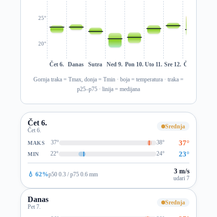
25°
20°
Čet 6.
Danas
Sutra
Ned 9.
Pon 10.
Uto 11.
Sre 12.
Čet 13.
Pet 1
Gornja traka = Tmax, donja = Tmin · boja = temperatura · traka =
p25–p75 · linija = medijana
Čet 6.
Srednja
Čet 6.
37°
37°
38°
MAKS
23°
22°
24°
MIN
3 m/s
💧 62%
p50 0.3 / p75 0.6 mm
udari 7
Danas
Srednja
Pet 7.