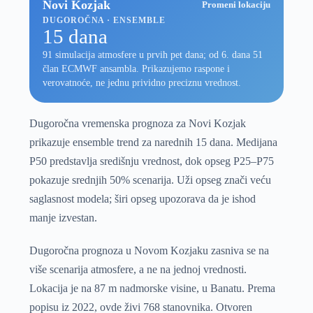
Novi Kozjak
Promeni lokaciju
DUGOROČNA · ENSEMBLE
15 dana
91 simulacija atmosfere u prvih pet dana; od 6. dana 51
član ECMWF ansambla. Prikazujemo raspone i
verovatnoće, ne jednu prividno preciznu vrednost.
Dugoročna vremenska prognoza za Novi Kozjak
prikazuje ensemble trend za narednih 15 dana. Medijana
P50 predstavlja središnju vrednost, dok opseg P25–P75
pokazuje srednjih 50% scenarija. Uži opseg znači veću
saglasnost modela; širi opseg upozorava da je ishod
manje izvestan.
Dugoročna prognoza u Novom Kozjaku zasniva se na
više scenarija atmosfere, a ne na jednoj vrednosti.
Lokacija je na 87 m nadmorske visine, u Banatu. Prema
popisu iz 2022, ovde živi 768 stanovnika. Otvoren