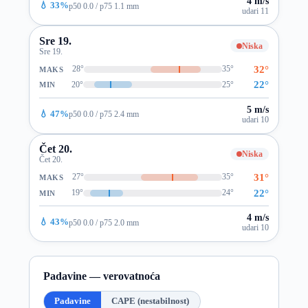
4 m/s
💧 33%
p50 0.0 / p75 1.1 mm
udari 11
Sre 19.
Niska
Sre 19.
32°
28°
35°
MAKS
22°
20°
25°
MIN
5 m/s
💧 47%
p50 0.0 / p75 2.4 mm
udari 10
Čet 20.
Niska
Čet 20.
31°
27°
35°
MAKS
22°
19°
24°
MIN
4 m/s
💧 43%
p50 0.0 / p75 2.0 mm
udari 10
Padavine — verovatnoća
Padavine
CAPE (nestabilnost)