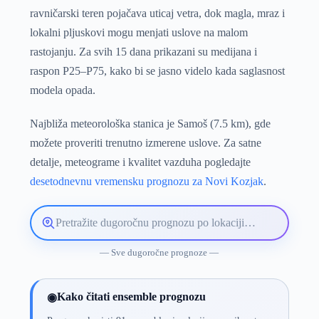
ravničarski teren pojačava uticaj vetra, dok magla, mraz i
lokalni pljuskovi mogu menjati uslove na malom
rastojanju. Za svih 15 dana prikazani su medijana i
raspon P25–P75, kako bi se jasno videlo kada saglasnost
modela opada.
Najbliža meteorološka stanica je Samoš (7.5 km), gde
možete proveriti trenutno izmerene uslove. Za satne
detalje, meteograme i kvalitet vazduha pogledajte
desetodnevnu vremensku prognozu za Novi Kozjak
.
Pretražite
lokaciju
vremenske
— Sve dugoročne prognoze —
prognoze
Kako čitati ensemble prognozu
◉