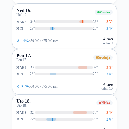
Ned 16.
Visoka
Ned 16.
35°
34°
36°
MAKS
24°
23°
25°
MIN
4 m/s
💧 14%
p50 0.0 / p75 0.0 mm
udari 9
Pon 17.
Srednja
Pon 17.
36°
33°
37°
MAKS
24°
23°
25°
MIN
4 m/s
💧 31%
p50 0.0 / p75 0.6 mm
udari 10
Uto 18.
Niska
Uto 18.
34°
32°
37°
MAKS
24°
22°
26°
MIN