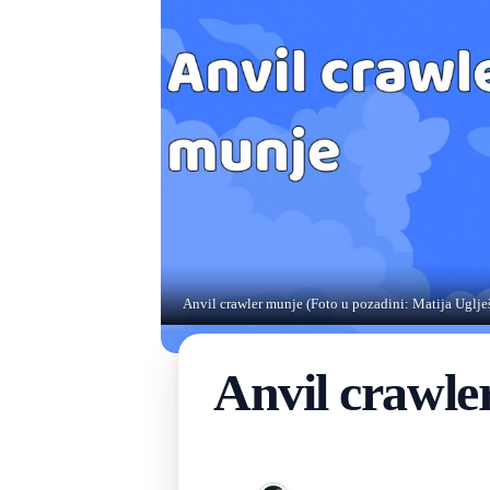
Anvil crawler munje (Foto u pozadini: Matija Uglje
Anvil crawle