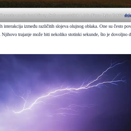
il crawler munja iznad Novog Sada u ponedeljak 1. jula (Foto: Dejan Zakić /
dej
 interakcija između različitih slojeva olujnog oblaka. One su često p
 Njihovo trajanje može biti nekoliko stotinki sekunde, što je dovoljno