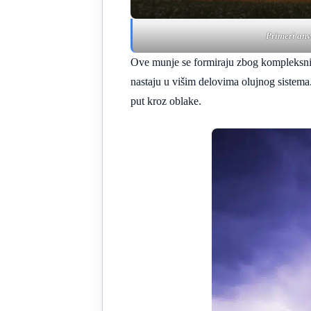
Primeri anv
Ove munje se formiraju zbog kompleksnih
nastaju u višim delovima olujnog sistema.
put kroz oblake.