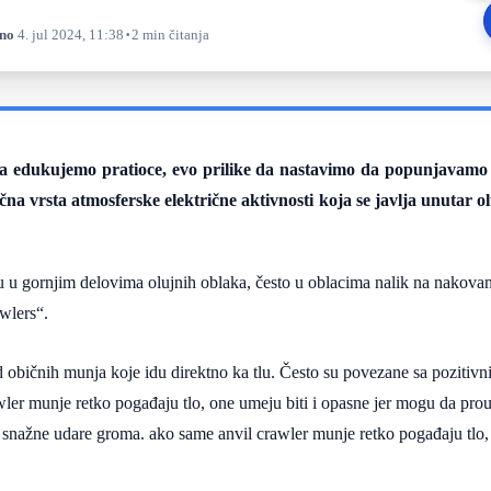
·
no
4. jul 2024, 11:38
2 min čitanja
da edukujemo pratioce, evo prilike da nastavimo da popunjavamo 
čna vrsta atmosferske električne aktivnosti koja se javlja unutar o
 u gornjim delovima olujnih oblaka, često u oblacima nalik na nakovanj
wlers“.
 običnih munja koje idu direktno ka tlu. Često su povezane sa pozitiv
wler munje retko pogađaju tlo, one umeju biti i opasne jer mogu da pr
snažne udare groma. ako same anvil crawler munje retko pogađaju tlo,