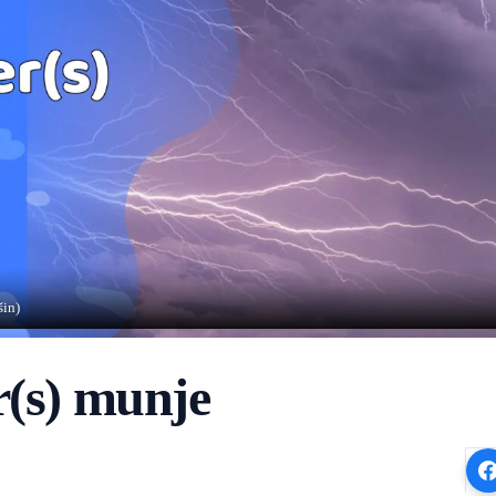
šin)
r(s) munje