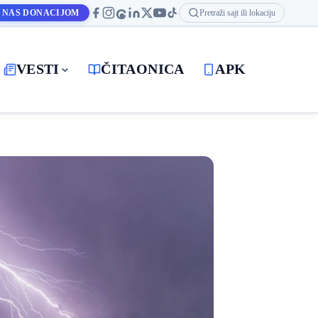
 NAS DONACIJOM
Pretraži sajt ili lokaciju
VESTI
ČITAONICA
APK