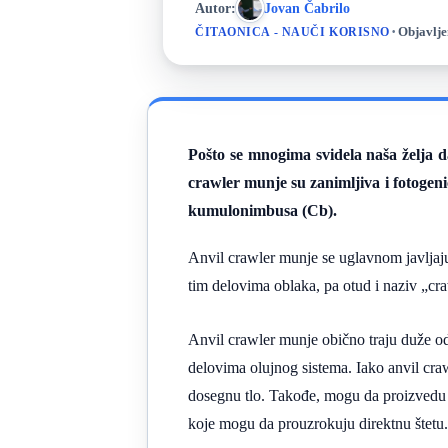
Autor:
Jovan Čabrilo
·
Objavlje
ČITAONICA - NAUČI KORISNO
Pošto se mnogima svidela naša želja 
crawler munje su zanimljiva i fotogeni
kumulonimbusa (Cb).
Anvil crawler munje se uglavnom javljaju
tim delovima oblaka, pa otud i naziv „cra
Anvil crawler munje obično traju duže od
delovima olujnog sistema. Iako anvil cra
dosegnu tlo. Takođe, mogu da proizvedu 
koje mogu da prouzrokuju direktnu štetu.