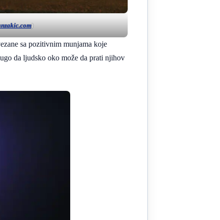
anzakic.com
)
ovezane sa pozitivnim munjama koje
 dugo da ljudsko oko može da prati njihov