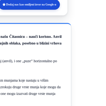
Dodaj nas kao omiljeni izvor na Google-u
našu Čitaonicu – nauči korisno. Anvil
lujnih oblaka, posebno u blizini vrhova
 (anvil), i one „puze“ horizontalno po
nim munjama koje nastaju u višim
ouzrokuju druge vrste munja koje mogu da
 one mogu izazvati druge vrste munja