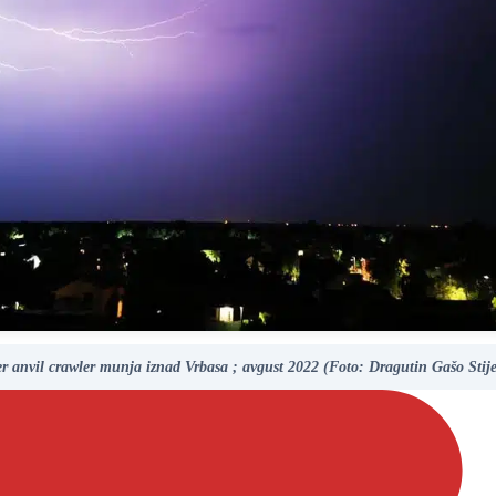
r anvil crawler munja iznad Vrbasa ; avgust 2022 (Foto: Dragutin Gašo Stije