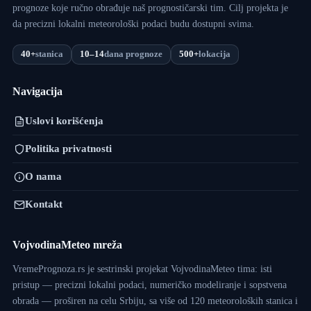
prognoze koje ručno obrađuje naš prognostičarski tim. Cilj projekta je
da precizni lokalni meteorološki podaci budu dostupni svima.
40+
stanica
10–14
dana prognoze
500+
lokacija
Navigacija
Uslovi korišćenja
Politika privatnosti
O nama
Kontakt
VojvodinaMeteo mreža
VremePrognoza.rs je sestrinski projekat VojvodinaMeteo tima: isti
pristup — precizni lokalni podaci, numeričko modeliranje i sopstvena
obrada — proširen na celu Srbiju, sa više od 120 meteoroloških stanica i