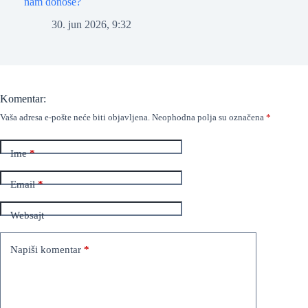
nam donose?
30. jun 2026, 9:32
Komentar:
Vaša adresa e-pošte neće biti objavljena.
Neophodna polja su označena
*
Ime
*
Email
*
Websajt
Napiši komentar
*