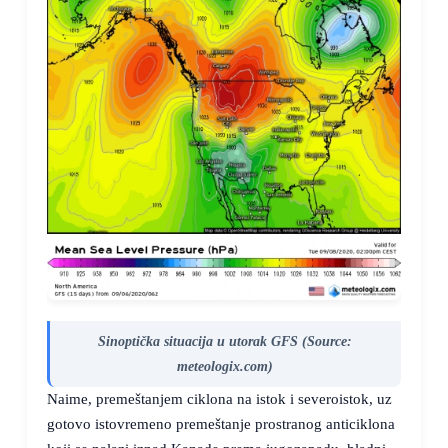
Sinoptička situacija u utorak GFS (Source:
meteologix.com)
Naime, premeštanjem ciklona na istok i severoistok, uz
gotovo istovremeno premeštanje prostranog anticiklona