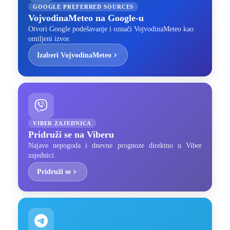
GOOGLE PREFERRED SOURCES
VojvodinaMeteo na Google-u
Otvori Google podešavanje i označi VojvodinaMeteo kao
omiljeni izvor.
Izaberi VojvodinaMeteo
VIBER ZAJEDNICA
Pridruži se na Viberu
Najave nepogoda i dnevne prognoze direktno u Viber
zajednici.
Pridruži se