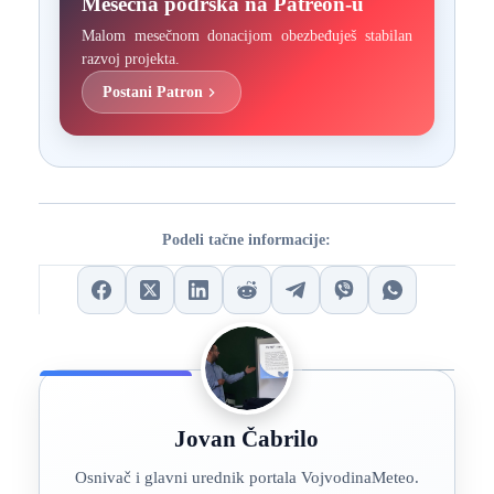
Mesečna podrška na Patreon-u
Malom mesečnom donacijom obezbeđuješ stabilan
razvoj projekta.
Postani Patron
Podeli tačne informacije:
Jovan Čabrilo
Osnivač i glavni urednik portala VojvodinaMeteo.