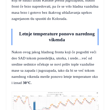
koji se nalazi iznad Kanade prema jugozapadu, hladni
front će brzo napredovati, pa će se vrlo hladna vazdušna
masa brzo i gotovo bez ikakvog ublažavanja uprkos
zagrejanom tlu spustiti do Kolorada.
Letnje temperature ponovo narednog
vikenda
Nakon ovog jakog hladnog fronta koji će pogoditi veći
deo SAD tokom ponedeljka, utorka, i srede…već od
sredine sedmice očekuje se novi priliv tople vazdušne
mase sa zapada i jugozapada, tako da bi se već tokom
narednog vikenda merile ponovo letnje temperature oko
i iznad
30°C
.