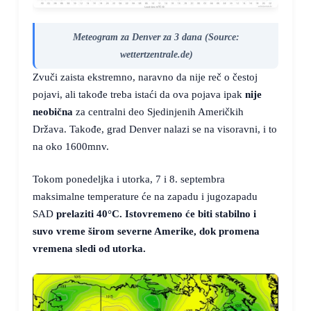
Meteogram za Denver za 3 dana (Source:
wettertzentrale.de)
Zvuči zaista ekstremno, naravno da nije reč o čestoj
pojavi, ali takođe treba istaći da ova pojava ipak
nije
neobična
za centralni deo Sjedinjenih Američkih
Država. Takođe, grad Denver nalazi se na visoravni, i to
na oko 1600mnv.
Tokom ponedeljka i utorka, 7 i 8. septembra
maksimalne temperature će na zapadu i jugozapadu
SAD
prelaziti
40°C
. Istovremeno će biti stabilno i
suvo vreme širom severne Amerike, dok promena
vremena sledi od utorka.