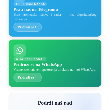
TELEGRAM KANAL
Prati nas na Telegramu
Brze vremenske najave i radar — bez algoritamskog
filtriranja.
Pridruži se
WHATSAPP KANAL
Pridruži se na WhatsApp
Vremenske najave i upozorenja direktno na tvoj WhatsApp.
Pridruži se
Podrži naš rad