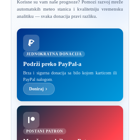
Korisne su vam naše prognoze? Pomozi razvoj mreže
automatskih meteo stanica i kvalitetniju vremensku
analitiku — svaka donacija pravi razliku.
JEDNOKRATNA DONACIJA
Podrži preko PayPal-a
Brza i sigurna donacija sa bilo kojom karticom ili
PayPal nalogom.
Doniraj
POSTANI PATRON