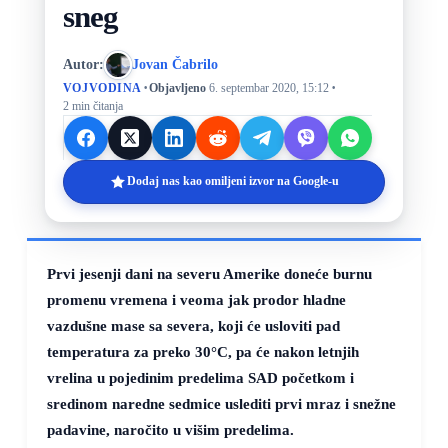
sneg
Autor:
Jovan Čabrilo
·
·
VOJVODINA
Objavljeno
6. septembar 2020, 15:12
2 min čitanja
Dodaj nas kao omiljeni izvor na Google-u
Prvi jesenji dani na severu Amerike doneće burnu
promenu vremena i veoma jak prodor hladne
vazdušne mase sa severa, koji će usloviti pad
temperatura za preko
30°C
, pa će nakon letnjih
vrelina u pojedinim predelima SAD početkom i
sredinom naredne sedmice uslediti prvi mraz i snežne
padavine, naročito u višim predelima.