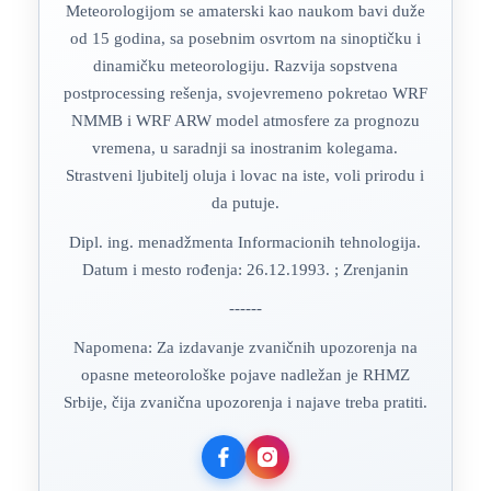
Meteorologijom se amaterski kao naukom bavi duže
od 15 godina, sa posebnim osvrtom na sinoptičku i
dinamičku meteorologiju. Razvija sopstvena
postprocessing rešenja, svojevremeno pokretao WRF
NMMB i WRF ARW model atmosfere za prognozu
vremena, u saradnji sa inostranim kolegama.
Strastveni ljubitelj oluja i lovac na iste, voli prirodu i
da putuje.
Dipl. ing. menadžmenta Informacionih tehnologija.
Datum i mesto rođenja: 26.12.1993. ; Zrenjanin
------
Napomena: Za izdavanje zvaničnih upozorenja na
opasne meteorološke pojave nadležan je RHMZ
Srbije, čija zvanična upozorenja i najave treba pratiti.