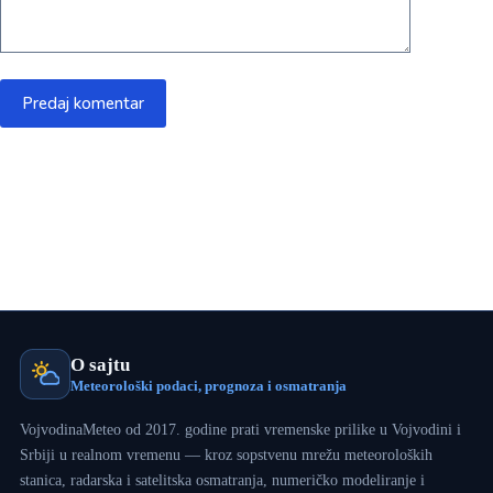
Predaj komentar
O sajtu
Meteorološki podaci, prognoza i osmatranja
VojvodinaMeteo od 2017. godine prati vremenske prilike u Vojvodini i
Srbiji u realnom vremenu — kroz sopstvenu mrežu meteoroloških
stanica, radarska i satelitska osmatranja, numeričko modeliranje i