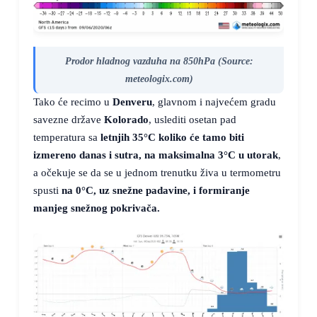
Prodor hladnog vazduha na 850hPa (Source:
meteologix.com)
Tako će recimo u
Denveru
, glavnom i najvećem gradu
savezne države
Kolorado
, uslediti osetan pad
temperatura sa
letnjih
35°C
koliko će tamo biti
izmereno danas i sutra, na maksimalna
3°C
u utorak
,
a očekuje se da se u jednom trenutku živa u termometru
spusti
na
0°C
, uz
snežne padavine
, i formiranje
manjeg snežnog pokrivača.