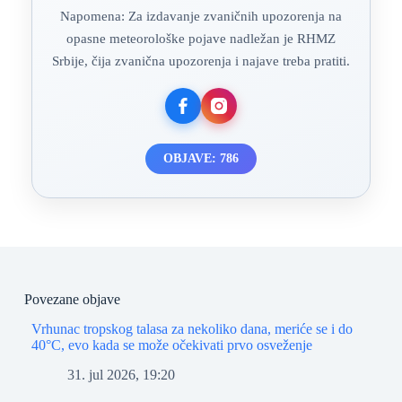
Napomena: Za izdavanje zvaničnih upozorenja na
opasne meteorološke pojave nadležan je RHMZ
Srbije, čija zvanična upozorenja i najave treba pratiti.
OBJAVE: 786
Povezane objave
Vrhunac tropskog talasa za nekoliko dana, meriće se i do
40°C, evo kada se može očekivati prvo osveženje
31. jul 2026, 19:20