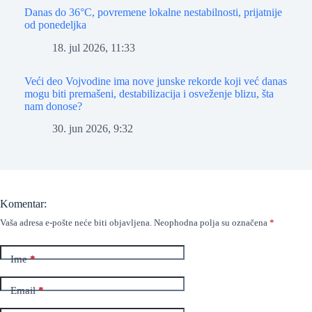
Danas do 36°C, povremene lokalne nestabilnosti, prijatnije
od ponedeljka
18. jul 2026, 11:33
Veći deo Vojvodine ima nove junske rekorde koji već danas
mogu biti premašeni, destabilizacija i osveženje blizu, šta
nam donose?
30. jun 2026, 9:32
Komentar:
Vaša adresa e-pošte neće biti objavljena.
Neophodna polja su označena
*
Ime
*
Email
*