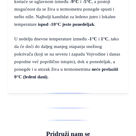
kretaće se uglavnom između
-9°C
i
-5°C
, a postoji
mogućnost da se živa u termometru ponegde spusti i
nešto niže. Najbolji kandidat za ledeno jutro i lokalne
temperature
ispod
-10°C
jeste ponedeljak.
U nedelju dnevne temperature između
-1°C
i
1°C
, tako
da će doći do daljeg manjeg otapanja snežnog
pokrivača (koji se na severu i zapadu Vojvodine i danas
popodne već poprilično istopio), dok u ponedeljak, a
ponegde i u utorak živa u termometrima
neće prelaziti
0°C
(ledeni dani).
Pridruži nam se