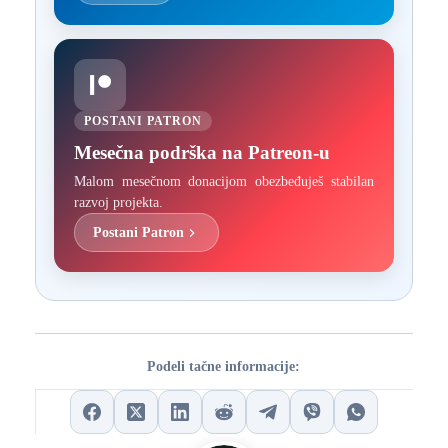
POSTANI PATRON
Mesečna podrška na Patreon-u
Malom mesečnom donacijom obezbeđuješ stabilan
razvoj projekta.
Postani Patron
Podeli tačne informacije: