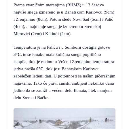
Prema zvaničnim merenjima (RHMZ) u 13 časova
najviše snega izmereno je u Banatskom Karlovcu (9cm)
i Zrenjaninu (8cm). Potom slede Novi Sad (5cm) i Palić
(4cm), a najmanje snega je izmereno u Sremskoj
Mitrovici (2cm) i Kikindi (2cm).
Temperatura je na Paliću i u Somboru dostigla gotovo
3°C
, te se ionako mala količina snega poprilično
istopila, dok je recimo u Vršcu i Zrenjaninu temperatura
jedva prešla
0°C
, dok je u Banatskom Karlovcu
zabeležen ledeni dan. U potpunosti sa našim jučerašnjim
najavama. Tako će pravi zimski ambijent nekoliko dana
jedino da se zadrži u većem delu Banata, i tek manjem
delu Srema i Bačke.