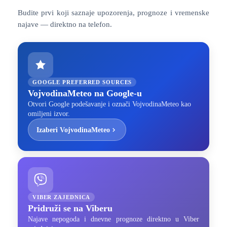
Budite prvi koji saznaje upozorenja, prognoze i vremenske
najave — direktno na telefon.
GOOGLE PREFERRED SOURCES
VojvodinaMeteo na Google-u
Otvori Google podešavanje i označi VojvodinaMeteo kao
omiljeni izvor.
Izaberi VojvodinaMeteo
VIBER ZAJEDNICA
Pridruži se na Viberu
Najave nepogoda i dnevne prognoze direktno u Viber