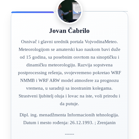
Jovan Čabrilo
Osnivač i glavni urednik portala VojvodinaMeteo.
Meteorologijom se amaterski kao naukom bavi duže
od 15 godina, sa posebnim osvrtom na sinoptičku i
dinamičku meteorologiju. Razvija sopstvena
postprocessing rešenja, svojevremeno pokretao WRF
NMMB i WRF ARW model atmosfere za prognozu
vremena, u saradnji sa inostranim kolegama.
Strastveni ljubitelj oluja i lovac na iste, voli prirodu i
da putuje.
Dipl. ing. menadžmenta Informacionih tehnologija.
Datum i mesto rođenja: 26.12.1993. ; Zrenjanin
------