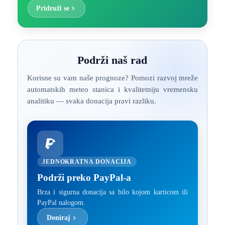
Pridruži se
Podrži naš rad
Korisne su vam naše prognoze? Pomozi razvoj mreže
automatskih meteo stanica i kvalitetniju vremensku
analitiku — svaka donacija pravi razliku.
JEDNOKRATNA DONACIJA
Podrži preko PayPal-a
Brza i sigurna donacija sa bilo kojom karticom ili
PayPal nalogom.
Doniraj