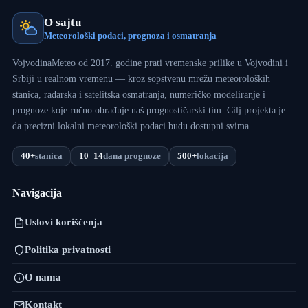
O sajtu
Meteorološki podaci, prognoza i osmatranja
VojvodinaMeteo od 2017. godine prati vremenske prilike u Vojvodini i
Srbiji u realnom vremenu — kroz sopstvenu mrežu meteoroloških
stanica, radarska i satelitska osmatranja, numeričko modeliranje i
prognoze koje ručno obrađuje naš prognostičarski tim. Cilj projekta je
da precizni lokalni meteorološki podaci budu dostupni svima.
40+
stanica
10–14
dana prognoze
500+
lokacija
Navigacija
Uslovi korišćenja
Politika privatnosti
O nama
Kontakt