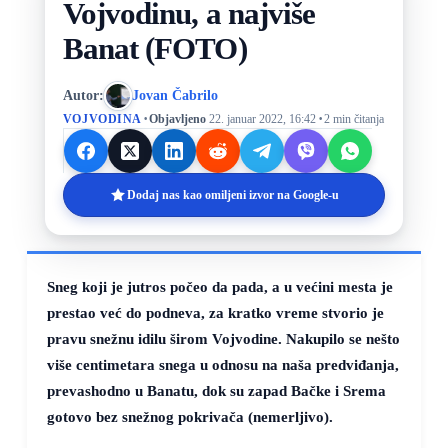
Vojvodinu, a najviše
Banat (FOTO)
Autor:
Jovan Čabrilo
·
·
VOJVODINA
Objavljeno
22. januar 2022, 16:42
2 min čitanja
Dodaj nas kao omiljeni izvor na Google-u
Sneg koji je jutros počeo da pada, a u većini mesta je
prestao već do podneva, za kratko vreme stvorio je
pravu snežnu idilu širom Vojvodine. Nakupilo se nešto
više centimetara snega u odnosu na naša predviđanja,
prevashodno u Banatu, dok su zapad Bačke i Srema
gotovo bez snežnog pokrivača (nemerljivo).