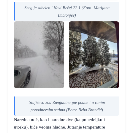
Sneg je zabeleo i Novi Bečej 22.1 (Foto: Marijana
Imbronjev)
Stajićevo kod Zrenjanina pre podne i u ranim
popodnevnim satima (Foto: Beba Brandić)
Naredna noć, kao i naredne dve (ka ponedeljku i
utorku), biće veoma hladne. Jutarnje temperature