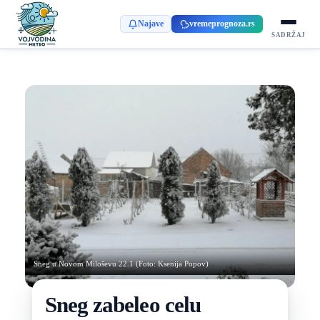
Najave
vremeprognoza.rs
SADRŽAJ
Sneg u Novom Miloševu 22.1 (Foto: Ksenija Popov)
Sneg zabeleo celu