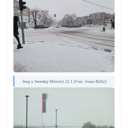
Sneg u Sremskoj Mitrovici 22.1 (Foto: Ivana Biščić)