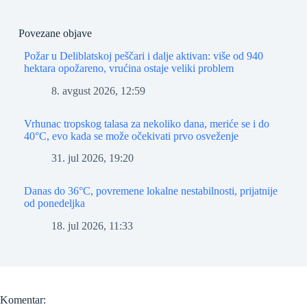
Povezane objave
Požar u Deliblatskoj peščari i dalje aktivan: više od 940
hektara opožareno, vrućina ostaje veliki problem
8. avgust 2026, 12:59
Vrhunac tropskog talasa za nekoliko dana, meriće se i do
40°C, evo kada se može očekivati prvo osveženje
31. jul 2026, 19:20
Danas do 36°C, povremene lokalne nestabilnosti, prijatnije
od ponedeljka
18. jul 2026, 11:33
Komentar: