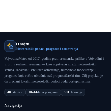
O sajtu
Meteorološki podaci, prognoza i osmatranja
VojvodinaMeteo od 2017. godine prati vremenske prilike u Vojvodini i
Srbiji u realnom vremenu — kroz sopstvenu mrežu meteoroloških
stanica, radarska i satelitska osmatranja, numeričko modeliranje i
prognoze koje ručno obrađuje naš prognostičarski tim. Cilj projekta je
da precizni lokalni meteorološki podaci budu dostupni svima.
40+
stanica
10–14
dana prognoze
500+
lokacija
Navigacija