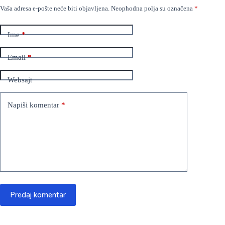
Vaša adresa e-pošte neće biti objavljena.
Neophodna polja su označena
*
Ime
*
Email
*
Websajt
Napiši komentar
*
Predaj komentar