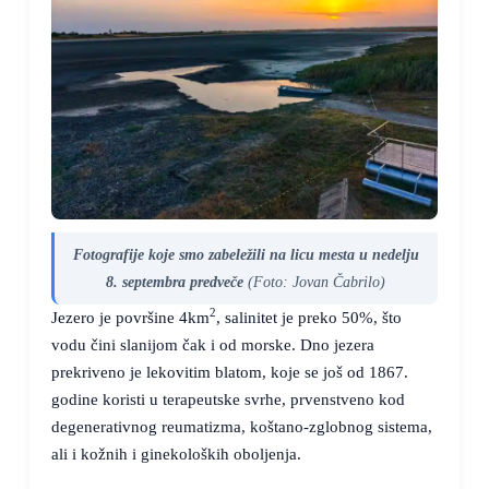
Fotografije koje smo zabeležili na licu mesta u nedelju
8. septembra predveče
(Foto: Jovan Čabrilo)
2
Jezero je površine 4km
, salinitet je preko 50%, što
vodu čini slanijom čak i od morske. Dno jezera
prekriveno je lekovitim blatom, koje se još od 1867.
godine koristi u terapeutske svrhe, prvenstveno kod
degenerativnog reumatizma, koštano-zglobnog sistema,
ali i kožnih i ginekoloških oboljenja.