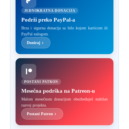
JEDNOKRATNA DONACIJA
Podrži preko PayPal-a
Brza i sigurna donacija sa bilo kojom karticom ili
PayPal nalogom.
Doniraj
POSTANI PATRON
Mesečna podrška na Patreon-u
Malom mesečnom donacijom obezbeđuješ stabilan
razvoj projekta.
Postani Patron