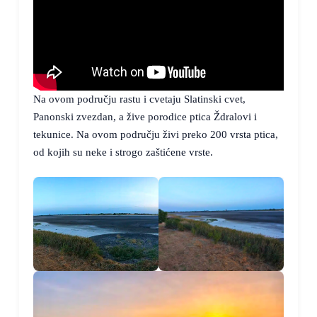
Na ovom području rastu i cvetaju Slatinski cvet,
Panonski zvezdan, a žive porodice ptica Ždralovi i
tekunice. Na ovom području živi preko 200 vrsta ptica,
od kojih su neke i strogo zaštićene vrste.