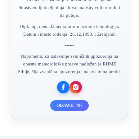
Strastveni ljubitelj oluja i lovac na iste, voli prirodu i
da putuje.
Dipl. ing. menadžmenta Informacionih tehnologija.
Datum i mesto rođenja: 26.12.1993. ; Zrenjanin
------
Napomena: Za izdavanje zvaničnih upozorenja na
opasne meteorološke pojave nadležan je RHMZ
Srbije, čija zvanična upozorenja i najave treba pratiti.
OBJAVE: 787