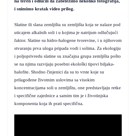
na teren i odlučili da zabeležimo nekoliko fotografija,
i snimimo kratak video prilog.
Slatine ili slana zemljišta su zemljišta koja se nalaze pod
uticajem alkalnih soli i u kojima je natrijum odlučujući
faktor. Slatine su hidro-halogene tvorevine, i u njihovom
stvaranju prva uloga pripada vodi i solima. Za ekologiju
i poljoprivredu slatine su značajna grupa zemljišta pošto
se na njima razvijaju posebni ekološki tipovi biljaka-
halofite. Shodno činjenici da su to vrste koje su
prilagođene životnim uslovima sa visokim
koncentracijama soli u zemljištu, one predstavljaju retke
i specifične zajednice a samim tim je i životinjska
komponenta koja ih prati specifična.