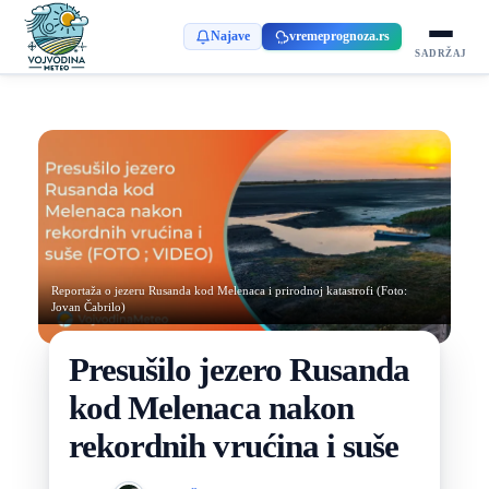
Najave
vremeprognoza.rs
SADRŽAJ
Reportaža o jezeru Rusanda kod Melenaca i prirodnoj katastrofi (Foto:
Jovan Čabrilo)
Presušilo jezero Rusanda
kod Melenaca nakon
rekordnih vrućina i suše