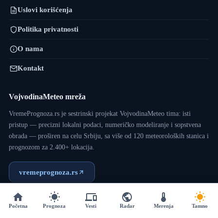
Uslovi korišćenja
Politika privatnosti
O nama
Kontakt
VojvodinaMeteo mreža
VremePrognoza.rs je sestrinski projekat VojvodinaMeteo tima: isti
pristup — precizni lokalni podaci, numeričko modeliranje i sopstvena
obrada — proširen na celu Srbiju, sa više od 120 meteoroloških stanica i
prognozom za 2.400+ lokacija.
vremeprognoza.rs
Početna
Prognoza
Vesti
Radar
Merenja
Tamno
Copyright © 2017 - 2026 - VojvodinaMeteo - Dizajn:
VM Team
.