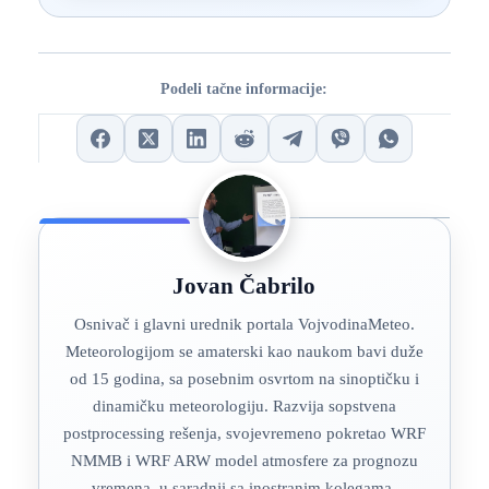
Podeli tačne informacije:
Jovan Čabrilo
Osnivač i glavni urednik portala VojvodinaMeteo.
Meteorologijom se amaterski kao naukom bavi duže
od 15 godina, sa posebnim osvrtom na sinoptičku i
dinamičku meteorologiju. Razvija sopstvena
postprocessing rešenja, svojevremeno pokretao WRF
NMMB i WRF ARW model atmosfere za prognozu
vremena, u saradnji sa inostranim kolegama.