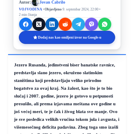
Autor:
Jovan Čabrilo
·
·
VOJVODINA
Objavljeno
9. septembar 2024, 22:00
2 min čitanja
Dodaj nas kao omiljeni izvor na Google-u
Jezero Rusanda, jedinstveni biser banatske ravnice,
predstavlja slano jezero, okruženo slatinskim
staništima koji predstavljaju veliko prirodno
bogatstvo za ovaj kraj. Na žalost, kao što je to bio
slučaj i 2007. godine, jezero je gotovo u potpunosti
presušilo, ali prema izjavama meštana ove godine u
još većoj meri, te je čak i živog blata sve manje. Ovo
je sve posledica velikih vrućina tokom jula i avgusta, i
višemesečnog deficita padavina. Zbog toga smo izašli