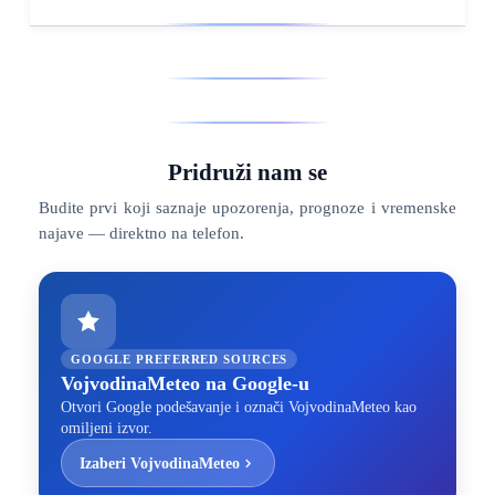
Pridruži nam se
Budite prvi koji saznaje upozorenja, prognoze i vremenske
najave — direktno na telefon.
GOOGLE PREFERRED SOURCES
VojvodinaMeteo na Google-u
Otvori Google podešavanje i označi VojvodinaMeteo kao
omiljeni izvor.
Izaberi VojvodinaMeteo