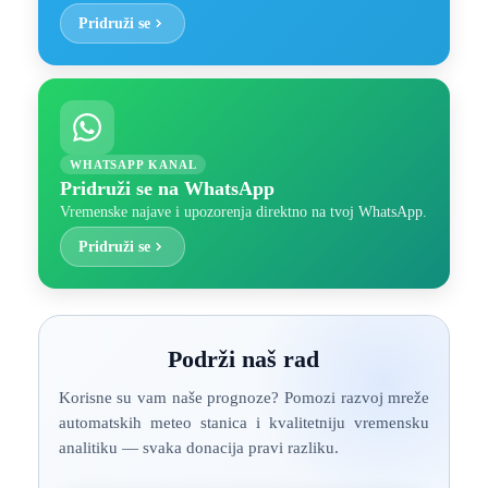
Pridruži se
WHATSAPP KANAL
Pridruži se na WhatsApp
Vremenske najave i upozorenja direktno na tvoj WhatsApp.
Pridruži se
Podrži naš rad
Korisne su vam naše prognoze? Pomozi razvoj mreže
automatskih meteo stanica i kvalitetniju vremensku
analitiku — svaka donacija pravi razliku.