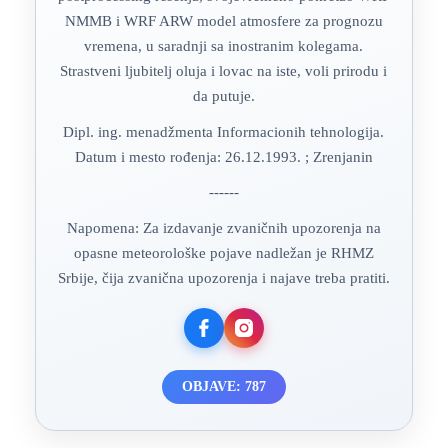
NMMB i WRF ARW model atmosfere za prognozu
vremena, u saradnji sa inostranim kolegama.
Strastveni ljubitelj oluja i lovac na iste, voli prirodu i
da putuje.
Dipl. ing. menadžmenta Informacionih tehnologija.
Datum i mesto rođenja: 26.12.1993. ; Zrenjanin
------
Napomena: Za izdavanje zvaničnih upozorenja na
opasne meteorološke pojave nadležan je RHMZ
Srbije, čija zvanična upozorenja i najave treba pratiti.
OBJAVE: 787