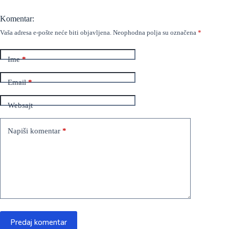
Komentar:
Vaša adresa e-pošte neće biti objavljena.
Neophodna polja su označena
*
Ime
*
Email
*
Websajt
Napiši komentar
*
Predaj komentar