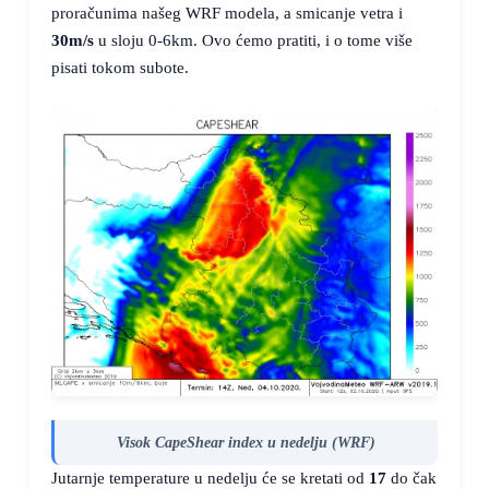
proračunima našeg WRF modela, a smicanje vetra i
30m/s
u sloju 0-6km. Ovo ćemo pratiti, i o tome više
pisati tokom subote.
Visok CapeShear index u nedelju (WRF)
Jutarnje temperature u nedelju će se kretati od
17
do čak