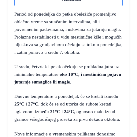
Period od ponedeljka do petka obeležiće promenljivo
oblačno vreme sa sunčanim intervalima, ali i
povremenim padavinama, i uslovima za jutarnju maglu.
Prolazne nestabilnosti u vidu mestimične kiše i mogućih
pljuskova sa grmljavinom očekuju se tokom ponedeljka,
i zatim ponovo u sredu 7. oktobra.
U sredu, četvrtak i petak očekuju se prohladna jutra uz
minimalne temperature
oko
10°C
, i mestimičnu pojavu
jutarnje sumaglice ili magle.
Dnevne temperature u ponedeljak će se kretati između
25°C
i
27°C
, dok će se od utorka do subote kretati
uglavnom između
21°C
i
24°C
, ognosno malo iznad
granice višegodišnjeg proseka za prvu dekadu oktobra.
Nove informacije o vremenskim prilikama donosimo