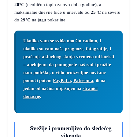
20°C
(neobično toplo za ovo doba godine), a
maksimalne dnevne biće u intervalu od
25°C
na severu
do
29°C
na jugu pokrajine.
Ukoliko vam se sviđa ono što radimo, i
ukoliko su vam naše prognoze, fotografije, i
praćenje aktuelnog stanja vremena od koristi
– apelujemo da pomognete naš rad i pružite
nam podršku, u vidu proizvoljne novčane
pomoći putem
PayPal-a
,
Patreon-a
, ili na
jedan od načina objašnjen na
stranici
donacije
.
Svežije i promenljivo do sledećeg
vikenda