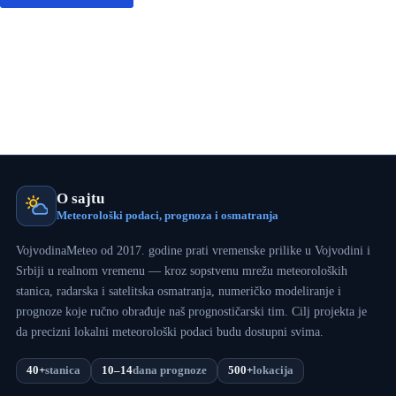
O sajtu
Meteorološki podaci, prognoza i osmatranja
VojvodinaMeteo od 2017. godine prati vremenske prilike u Vojvodini i
Srbiji u realnom vremenu — kroz sopstvenu mrežu meteoroloških
stanica, radarska i satelitska osmatranja, numeričko modeliranje i
prognoze koje ručno obrađuje naš prognostičarski tim. Cilj projekta je
da precizni lokalni meteorološki podaci budu dostupni svima.
40+
stanica
10–14
dana prognoze
500+
lokacija