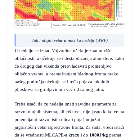
Jak i olujni vetar u noći ka nedelji (WRF)
U nedelju se iznad Vojvodine očekuje znatno više
oblačnosti, a očekuje se i destabilizacija atmosfere. Tako
će drugog dan vikenda preovladavati promenljivo
oblačno vreme, a premeštanjem hladnog fronta preko
našeg područja očekuje se i ređa pojava lokalnih
pljuskova sa grmljavinom već od samog jutra.
Treba istaći da će nedelja imati zavidne parametre za
razvoj olujnih sistema, ali još uvek nije jasno kako će na
potencijalni razvoj istih uticati pojačan južni i
jugoistočni vetar ispred zone fronta. Za sada, vredi istaći
da se vrednosti MLCAPE-a kreću i do
1000J/kg
prema