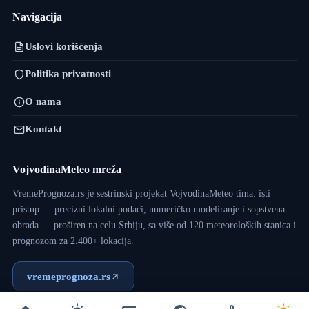
Navigacija
Uslovi korišćenja
Politika privatnosti
O nama
Kontakt
VojvodinaMeteo mreža
VremePrognoza.rs je sestrinski projekat VojvodinaMeteo tima: isti
pristup — precizni lokalni podaci, numeričko modeliranje i sopstvena
obrada — proširen na celu Srbiju, sa više od 120 meteoroloških stanica i
prognozom za 2.400+ lokacija.
vremeprognoza.rs