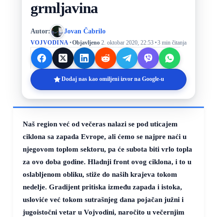
grmljavina
Autor:
Jovan Čabrilo
·
·
VOJVODINA
Objavljeno
2. oktobar 2020, 22:53
3 min čitanja
Dodaj nas kao omiljeni izvor na Google-u
Naš region već od večeras nalazi se pod uticajem
ciklona sa zapada Evrope, ali ćemo se najpre naći u
njegovom toplom sektoru, pa će subota biti vrlo topla
za ovo doba godine. Hladnji front ovog ciklona, i to u
oslabljenom obliku, stiže do naših krajeva tokom
nedelje. Gradijent pritiska između zapada i istoka,
usloviće već tokom sutrašnjeg dana pojačan južni i
jugoistočni vetar u Vojvodini, naročito u večernjim