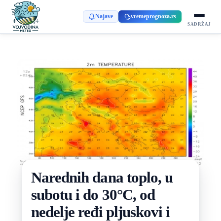
Najave
vremeprognoza.rs
SADRŽAJ
Narednih dana toplo, u
subotu i do 30°C, od
nedelje ređi pljuskovi i