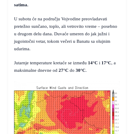
satima.
U subotu će na području Vojvodine preovladavati
pretežno sunčano, toplo, ali vetrovito vreme – posebno
u drugom delu dana. Duvaće umeren do jak južni i
jugoistočni vetar, tokom večeri u Banatu sa olujnim
udarima.
Jutarnje temperature kretaće se između
14°C
i
17°C
, a
maksimalne dnevne od
27°C
do
30°C
.