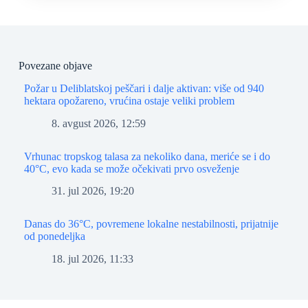
Povezane objave
Požar u Deliblatskoj peščari i dalje aktivan: više od 940
hektara opožareno, vrućina ostaje veliki problem
8. avgust 2026, 12:59
Vrhunac tropskog talasa za nekoliko dana, meriće se i do
40°C, evo kada se može očekivati prvo osveženje
31. jul 2026, 19:20
Danas do 36°C, povremene lokalne nestabilnosti, prijatnije
od ponedeljka
18. jul 2026, 11:33