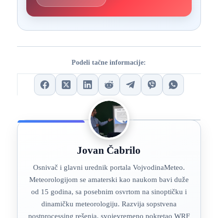
Podeli tačne informacije:
Jovan Čabrilo
Osnivač i glavni urednik portala VojvodinaMeteo.
Meteorologijom se amaterski kao naukom bavi duže
od 15 godina, sa posebnim osvrtom na sinoptičku i
dinamičku meteorologiju. Razvija sopstvena
postprocessing rešenja, svojevremeno pokretao WRF