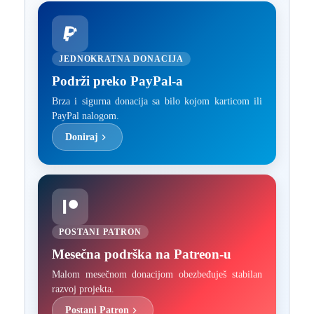
JEDNOKRATNA DONACIJA
Podrži preko PayPal-a
Brza i sigurna donacija sa bilo kojom karticom ili
PayPal nalogom.
Doniraj
POSTANI PATRON
Mesečna podrška na Patreon-u
Malom mesečnom donacijom obezbeđuješ stabilan
razvoj projekta.
Postani Patron