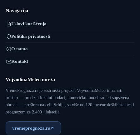
Navigacija
Uslovi korišćenja
Politika privatnosti
O nama
Kontakt
VojvodinaMeteo mreža
VremePrognoza.rs je sestrinski projekat VojvodinaMeteo tima: isti
pristup — precizni lokalni podaci, numeričko modeliranje i sopstvena
obrada — proširen na celu Srbiju, sa više od 120 meteoroloških stanica i
prognozom za 2.400+ lokacija.
vremeprognoza.rs