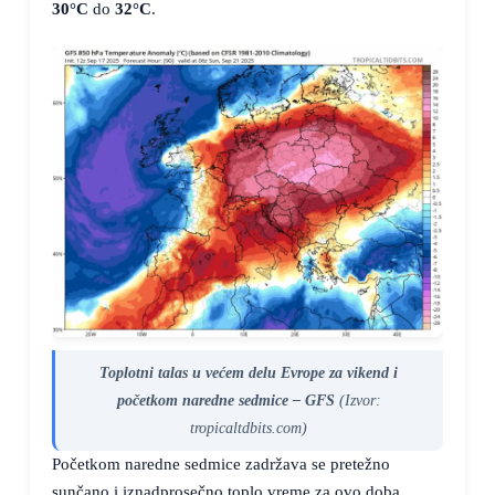
30°C
do
32°C
.
Toplotni talas u većem delu Evrope za vikend i
početkom naredne sedmice – GFS
(Izvor:
tropicaltdbits.com)
Početkom naredne sedmice zadržava se pretežno
sunčano i iznadprosečno toplo vreme za ovo doba