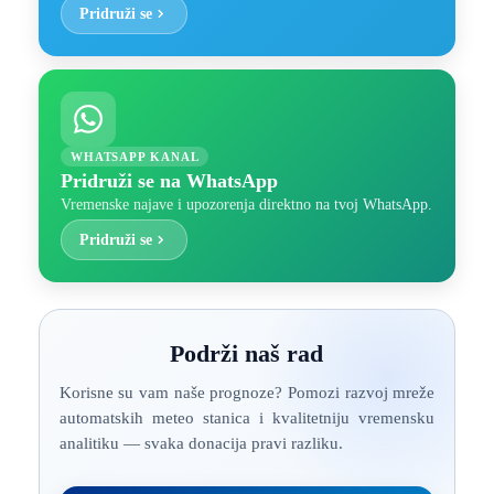
Pridruži se
WHATSAPP KANAL
Pridruži se na WhatsApp
Vremenske najave i upozorenja direktno na tvoj WhatsApp.
Pridruži se
Podrži naš rad
Korisne su vam naše prognoze? Pomozi razvoj mreže
automatskih meteo stanica i kvalitetniju vremensku
analitiku — svaka donacija pravi razliku.