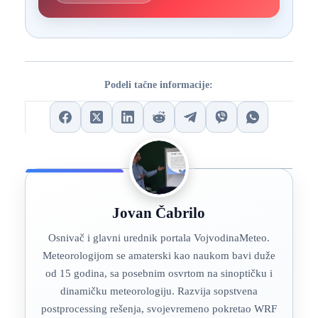
Podeli tačne informacije:
Jovan Čabrilo
Osnivač i glavni urednik portala VojvodinaMeteo.
Meteorologijom se amaterski kao naukom bavi duže
od 15 godina, sa posebnim osvrtom na sinoptičku i
dinamičku meteorologiju. Razvija sopstvena
postprocessing rešenja, svojevremeno pokretao WRF