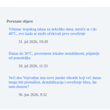
Povezane objave
Vrhunac tropskog talasa za nekoliko dana, meriće se i do
40°C, evo kada se može očekivati prvo osveženje
31. jul 2026, 19:20
Danas do 36°C, povremene lokalne nestabilnosti, prijatnije
od ponedeljka
18. jul 2026, 11:33
Veći deo Vojvodine ima nove junske rekorde koji već danas
mogu biti premašeni, destabilizacija i osveženje blizu, šta
nam donose?
30. jun 2026, 9:32