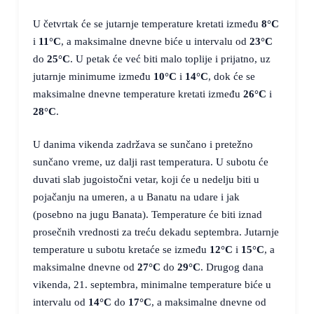
U četvrtak će se jutarnje temperature kretati između
8°C
i
11°C
, a maksimalne dnevne biće u intervalu od
23°C
do
25°C
. U petak će već biti malo toplije i prijatno, uz
jutarnje minimume između
10°C
i
14°C
, dok će se
maksimalne dnevne temperature kretati između
26°C
i
28°C
.
U danima vikenda zadržava se sunčano i pretežno
sunčano vreme, uz dalji rast temperatura. U subotu će
duvati slab jugoistočni vetar, koji će u nedelju biti u
pojačanju na umeren, a u Banatu na udare i jak
(posebno na jugu Banata). Temperature će biti iznad
prosečnih vrednosti za treću dekadu septembra. Jutarnje
temperature u subotu kretaće se između
12°C
i
15°C
, a
maksimalne dnevne od
27°C
do
29°C
. Drugog dana
vikenda, 21. septembra, minimalne temperature biće u
intervalu od
14°C
do
17°C
, a maksimalne dnevne od