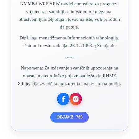
NMMB i WRF ARW model atmosfere za prognozu
vremena, u saradnji sa inostranim kolegama.
Strastveni ljubitelj oluja i lovac na iste, voli prirodu i
da putuje.
Dipl. ing. menadžmenta Informacionih tehnologija.
Datum i mesto rođenja: 26.12.1993. ; Zrenjanin
------
Napomena: Za izdavanje zvaničnih upozorenja na
opasne meteorološke pojave nadležan je RHMZ
Srbije, čija zvanična upozorenja i najave treba pratiti.
OBJAVE: 786