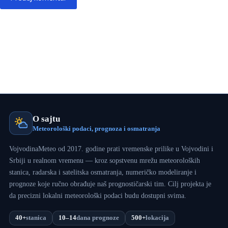
O sajtu
Meteorološki podaci, prognoza i osmatranja
VojvodinaMeteo od 2017. godine prati vremenske prilike u Vojvodini i
Srbiji u realnom vremenu — kroz sopstvenu mrežu meteoroloških
stanica, radarska i satelitska osmatranja, numeričko modeliranje i
prognoze koje ručno obrađuje naš prognostičarski tim. Cilj projekta je
da precizni lokalni meteorološki podaci budu dostupni svima.
40+
stanica
10–14
dana prognoze
500+
lokacija