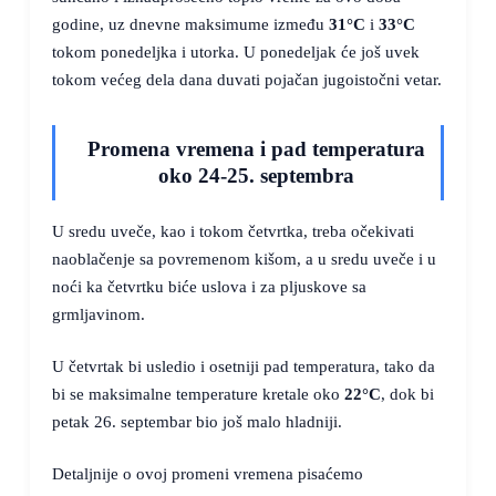
godine, uz dnevne maksimume između
31°C
i
33°C
tokom ponedeljka i utorka. U ponedeljak će još uvek
tokom većeg dela dana duvati pojačan jugoistočni vetar.
Promena vremena i pad temperatura
oko 24-25. septembra
U sredu uveče, kao i tokom četvrtka, treba očekivati
naoblačenje sa povremenom kišom, a u sredu uveče i u
noći ka četvrtku biće uslova i za pljuskove sa
grmljavinom.
U četvrtak bi usledio i osetniji pad temperatura, tako da
bi se maksimalne temperature kretale oko
22°C
, dok bi
petak 26. septembar bio još malo hladniji.
Detaljnije o ovoj promeni vremena pisaćemo