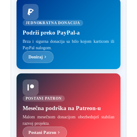
JEDNOKRATNA DONACIJA
Podrži preko PayPal-a
Brza i sigurna donacija sa bilo kojom karticom ili
PayPal nalogom.
Doniraj
POSTANI PATRON
Mesečna podrška na Patreon-u
Malom mesečnom donacijom obezbeđuješ stabilan
razvoj projekta.
Postani Patron