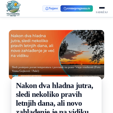
Najave
vremeprognoza.rs
SADRŽAJ
Sledi postepen porast temperatura i povratak na prave letnje vrednosti (Foto:
Vesna Gojković / Palić)
Nakon dva hladna jutra,
sledi nekoliko pravih
letnjih dana, ali novo
zahlađenje je na vidiku