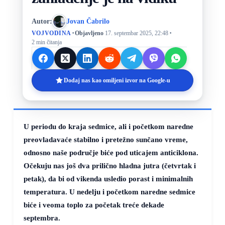
Autor:
Jovan Čabrilo
·
·
VOJVODINA
Objavljeno
17. septembar 2025, 22:48
2 min čitanja
Dodaj nas kao omiljeni izvor na Google-u
U periodu do kraja sedmice, ali i početkom naredne
preovladavaće stabilno i pretežno sunčano vreme,
odnosno naše područje biće pod uticajem anticiklona.
Očekuju nas još dva prilično hladna jutra (četvrtak i
petak), da bi od vikenda usledio porast i minimalnih
temperatura. U nedelju i početkom naredne sedmice
biće i veoma toplo za početak treće dekade
septembra.