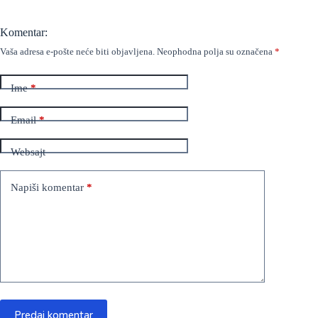
Komentar:
Vaša adresa e-pošte neće biti objavljena.
Neophodna polja su označena
*
Ime
*
Email
*
Websajt
Napiši komentar
*
Predaj komentar