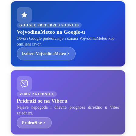
GOOGLE PREFERRED SOURCES
VojvodinaMeteo na Google-u
Otvori Google podešavanje i označi VojvodinaMeteo kao
omiljeni izvor.
Izaberi VojvodinaMeteo
VIBER ZAJEDNICA
Pridruži se na Viberu
Najave nepogoda i dnevne prognoze direktno u Viber
zajednici.
Pridruži se