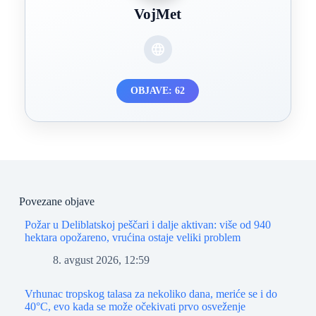
VojMet
OBJAVE: 62
Povezane objave
Požar u Deliblatskoj peščari i dalje aktivan: više od 940
hektara opožareno, vrućina ostaje veliki problem
8. avgust 2026, 12:59
Vrhunac tropskog talasa za nekoliko dana, meriće se i do
40°C, evo kada se može očekivati prvo osveženje