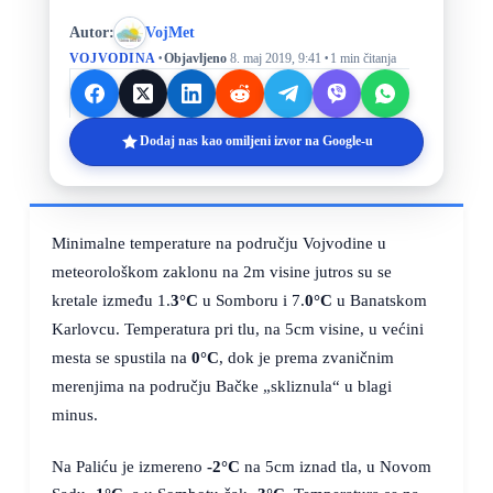
Autor:
VojMet
·
·
VOJVODINA
Objavljeno
8. maj 2019, 9:41
1 min čitanja
Dodaj nas kao omiljeni izvor na Google-u
Minimalne temperature na području Vojvodine u
meteorološkom zaklonu na 2m visine jutros su se
kretale između 1.
3°C
u Somboru i 7.
0°C
u Banatskom
Karlovcu. Temperatura pri tlu, na 5cm visine, u većini
mesta se spustila na
0°C
, dok je prema zvaničnim
merenjima na području Bačke „skliznula“ u blagi
minus.
Na Paliću je izmereno
-2°C
na 5cm iznad tla, u Novom