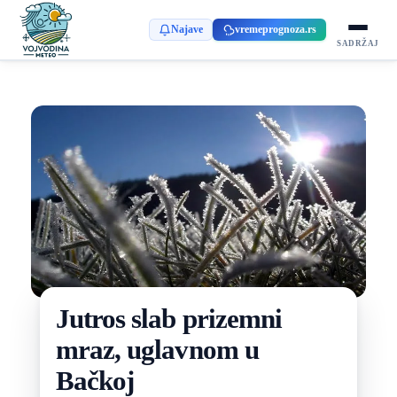
Najave
vremeprognoza.rs
SADRŽAJ
Jutros slab prizemni
mraz, uglavnom u
Bačkoj