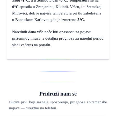
Sadu
-1°C
, a u Sombotu čak
-3°C
. Temperatura se na
0°C
spustila u Zrenjaninu, Kikindi, Vršcu, i u Sremskoj
Mitrovici, dok je najviša temperatura pri tlu zabeležena
u Banatskom Karlovcu gde je izmereno
5°C
.
Narednih dana više neće biti opasnosti za pojavu
prizemnog mraza, a detaljna prognoza za naredni period
sledi večeras na portalu.
Pridruži nam se
Budite prvi koji saznaje upozorenja, prognoze i vremenske
najave — direktno na telefon.