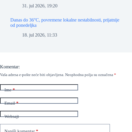
31. jul 2026, 19:20
Danas do 36°C, povremene lokalne nestabilnosti, prijatnije
od ponedeljka
18. jul 2026, 11:33
Komentar:
Vaša adresa e-pošte neće biti objavljena.
Neophodna polja su označena
*
Ime
*
Email
*
Websajt
Napiši komentar
*