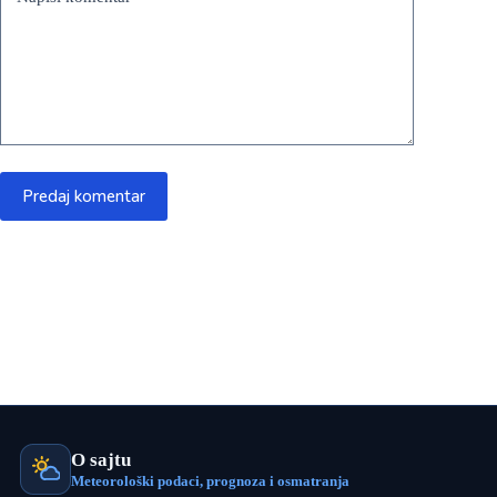
Predaj komentar
O sajtu
Meteorološki podaci, prognoza i osmatranja