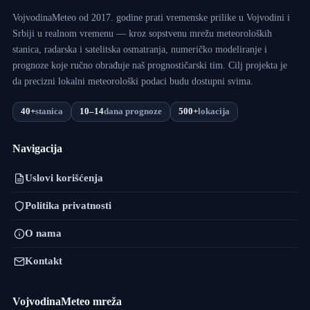
VojvodinaMeteo od 2017. godine prati vremenske prilike u Vojvodini i
Srbiji u realnom vremenu — kroz sopstvenu mrežu meteoroloških
stanica, radarska i satelitska osmatranja, numeričko modeliranje i
prognoze koje ručno obrađuje naš prognostičarski tim. Cilj projekta je
da precizni lokalni meteorološki podaci budu dostupni svima.
40+
stanica
10–14
dana prognoze
500+
lokacija
Navigacija
Uslovi korišćenja
Politika privatnosti
O nama
Kontakt
VojvodinaMeteo mreža