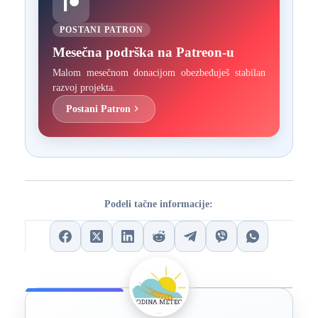
POSTANI PATRON
Mesečna podrška na Patreon-u
Malom mesečnom donacijom obezbeđuješ stabilan
razvoj projekta.
Postani Patron
Podeli tačne informacije: