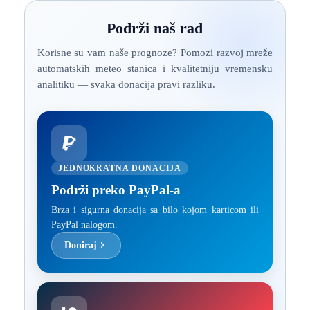
Podrži naš rad
Korisne su vam naše prognoze? Pomozi razvoj mreže
automatskih meteo stanica i kvalitetniju vremensku
analitiku — svaka donacija pravi razliku.
JEDNOKRATNA DONACIJA
Podrži preko PayPal-a
Brza i sigurna donacija sa bilo kojom karticom ili
PayPal nalogom.
Doniraj