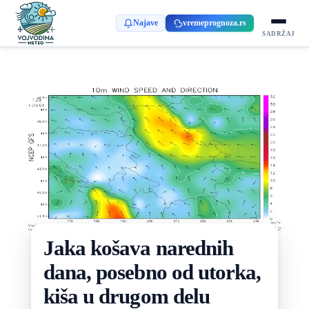
Najave
vremeprognoza.rs
SADRŽAJ
Jaka košava narednih
dana, posebno od utorka,
kiša u drugom delu