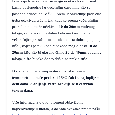
Prve kapi kiše zapravo se mogu očekivati već u sredu
kasno poslepodne i u večernjim časovima, što se
posebno odnosi na Bačku i Srem. Konkretnije padavine
treba očekivati u četvrtak, kada se prema večerašnjim
proračunima može očekivati
10 do 20mm
vodenog
taloga, što je sasvim solidna količina kiše. Prema
večerašnjim proračunima modela dosta dobro po pitanju
kiše „stoji“ i petak, kada bi takođe moglo pasti
10 do
20mm
kiše, što bi ukupno činilo
20 do 40mm
vodenog
taloga, a što bi jako dobro došlo za prekid suše.
Doći će i do pada temperatura, pa tako živa u
termometrima
neće prelaziti
15°C
čak i u najtoplijem
delu dana. Slabljenje vetra očekuje se u četvrtak
tokom dana.
Više informacija o ovoj promeni objavićemo
najverovatnije u utorak, a do tada svakako pratite našu