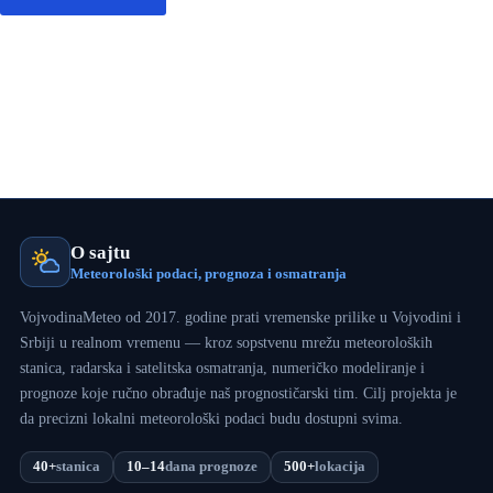
O sajtu
Meteorološki podaci, prognoza i osmatranja
VojvodinaMeteo od 2017. godine prati vremenske prilike u Vojvodini i
Srbiji u realnom vremenu — kroz sopstvenu mrežu meteoroloških
stanica, radarska i satelitska osmatranja, numeričko modeliranje i
prognoze koje ručno obrađuje naš prognostičarski tim. Cilj projekta je
da precizni lokalni meteorološki podaci budu dostupni svima.
40+
stanica
10–14
dana prognoze
500+
lokacija