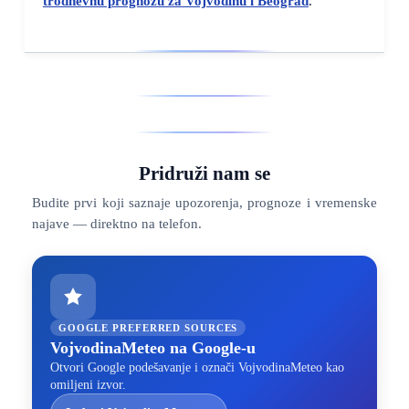
trodnevnu prognozu za Vojvodinu i Beograd
.
Pridruži nam se
Budite prvi koji saznaje upozorenja, prognoze i vremenske
najave — direktno na telefon.
GOOGLE PREFERRED SOURCES
VojvodinaMeteo na Google-u
Otvori Google podešavanje i označi VojvodinaMeteo kao
omiljeni izvor.