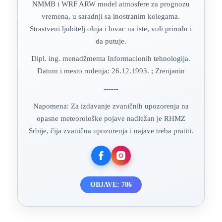
NMMB i WRF ARW model atmosfere za prognozu
vremena, u saradnji sa inostranim kolegama.
Strastveni ljubitelj oluja i lovac na iste, voli prirodu i
da putuje.
Dipl. ing. menadžmenta Informacionih tehnologija.
Datum i mesto rođenja: 26.12.1993. ; Zrenjanin
------
Napomena: Za izdavanje zvaničnih upozorenja na
opasne meteorološke pojave nadležan je RHMZ
Srbije, čija zvanična upozorenja i najave treba pratiti.
OBJAVE: 786