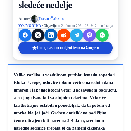
sledeće nedelje
Autor:
Jovan Čabrilo
·
·
VOJVODINA
Objavljeno
2. oktobar 2021, 23:19
2 min čitanja
Dodaj nas kao omiljeni izvor na Google-u
Velika razlika u vazdušnom pritisku između zapada i
istoka Evrope, usloviće tokom većine narednih dana
umeren i jak jugoistočni vetar u košavskom području,
a na jugu Banata i sa olujnim udarima. Vetar će
kratkotrajno oslabiti u ponedeljak, da bi potom od
utorka bio još jači. Greben anticiklona pod čijim
ćemo uticajem biti naredna 3-4 dana, sredinom
naredne sedmice trebala bi da zameni ciklonska