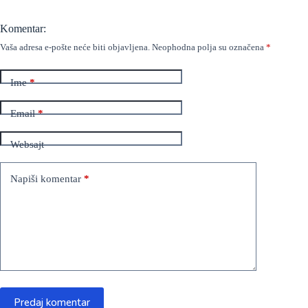
Komentar:
Vaša adresa e-pošte neće biti objavljena.
Neophodna polja su označena
*
Ime
*
Email
*
Websajt
Napiši komentar
*
Predaj komentar