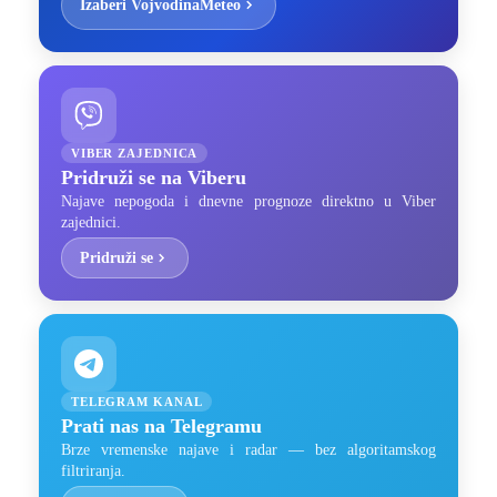
Izaberi VojvodinaMeteo
VIBER ZAJEDNICA
Pridruži se na Viberu
Najave nepogoda i dnevne prognoze direktno u Viber
zajednici.
Pridruži se
TELEGRAM KANAL
Prati nas na Telegramu
Brze vremenske najave i radar — bez algoritamskog
filtriranja.