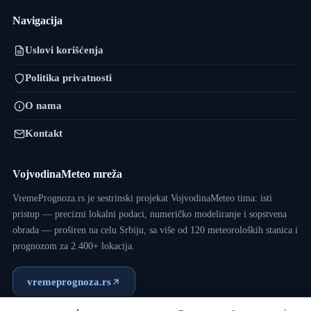
Navigacija
Uslovi korišćenja
Politika privatnosti
O nama
Kontakt
VojvodinaMeteo mreža
VremePrognoza.rs je sestrinski projekat VojvodinaMeteo tima: isti
pristup — precizni lokalni podaci, numeričko modeliranje i sopstvena
obrada — proširen na celu Srbiju, sa više od 120 meteoroloških stanica i
prognozom za 2.400+ lokacija.
vremeprognoza.rs