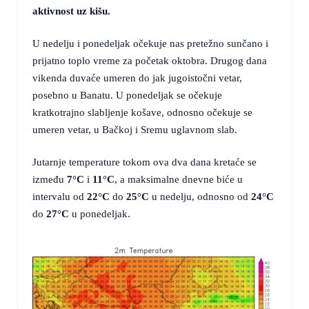
aktivnost uz kišu.
U nedelju i ponedeljak očekuje nas pretežno sunčano i
prijatno toplo vreme za početak oktobra. Drugog dana
vikenda duvaće umeren do jak jugoistočni vetar,
posebno u Banatu. U ponedeljak se očekuje
kratkotrajno slabljenje košave, odnosno očekuje se
umeren vetar, u Bačkoj i Sremu uglavnom slab.
Jutarnje temperature tokom ova dva dana kretaće se
između
7°C
i
11°C
, a maksimalne dnevne biće u
intervalu od
22°C
do
25°C
u nedelju, odnosno od
24°C
do
27°C
u ponedeljak.