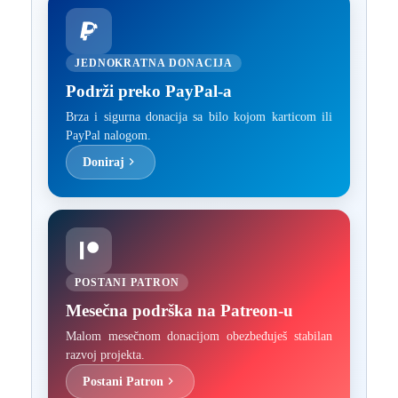
JEDNOKRATNA DONACIJA
Podrži preko PayPal-a
Brza i sigurna donacija sa bilo kojom karticom ili
PayPal nalogom.
Doniraj
POSTANI PATRON
Mesečna podrška na Patreon-u
Malom mesečnom donacijom obezbeđuješ stabilan
razvoj projekta.
Postani Patron