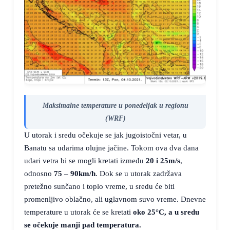
Maksimalne temperature u ponedeljak u regionu
(WRF)
U utorak i sredu očekuje se jak jugoistočni vetar, u
Banatu sa udarima olujne jačine. Tokom ova dva dana
udari vetra bi se mogli kretati između
20 i 25m/s
,
odnosno
75
–
90km/h
. Dok se u utorak zadržava
pretežno sunčano i toplo vreme, u sredu će biti
promenljivo oblačno, ali uglavnom suvo vreme. Dnevne
temperature u utorak će se kretati
oko
25°C
, a u sredu
se očekuje manji pad temperatura.