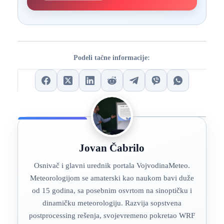
Podeli tačne informacije:
Jovan Čabrilo
Osnivač i glavni urednik portala VojvodinaMeteo.
Meteorologijom se amaterski kao naukom bavi duže
od 15 godina, sa posebnim osvrtom na sinoptičku i
dinamičku meteorologiju. Razvija sopstvena
postprocessing rešenja, svojevremeno pokretao WRF