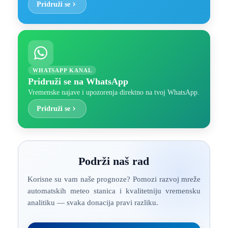
Pridruži se
WHATSAPP KANAL
Pridruži se na WhatsApp
Vremenske najave i upozorenja direktno na tvoj WhatsApp.
Pridruži se
Podrži naš rad
Korisne su vam naše prognoze? Pomozi razvoj mreže
automatskih meteo stanica i kvalitetniju vremensku
analitiku — svaka donacija pravi razliku.