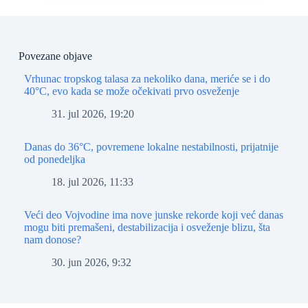
Povezane objave
Vrhunac tropskog talasa za nekoliko dana, meriće se i do
40°C, evo kada se može očekivati prvo osveženje
31. jul 2026, 19:20
Danas do 36°C, povremene lokalne nestabilnosti, prijatnije
od ponedeljka
18. jul 2026, 11:33
Veći deo Vojvodine ima nove junske rekorde koji već danas
mogu biti premašeni, destabilizacija i osveženje blizu, šta
nam donose?
30. jun 2026, 9:32