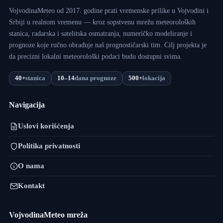
VojvodinaMeteo od 2017. godine prati vremenske prilike u Vojvodini i
Srbiji u realnom vremenu — kroz sopstvenu mrežu meteoroloških
stanica, radarska i satelitska osmatranja, numeričko modeliranje i
prognoze koje ručno obrađuje naš prognostičarski tim. Cilj projekta je
da precizni lokalni meteorološki podaci budu dostupni svima.
40+
stanica
10–14
dana prognoze
500+
lokacija
Navigacija
Uslovi korišćenja
Politika privatnosti
O nama
Kontakt
VojvodinaMeteo mreža