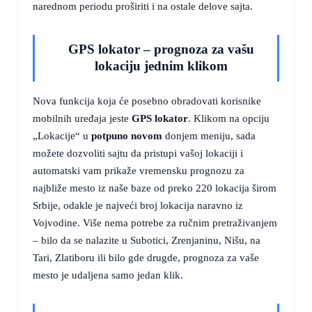
narednom periodu proširiti i na ostale delove sajta.
GPS lokator – prognoza za vašu
lokaciju jednim klikom
Nova funkcija koja će posebno obradovati korisnike
mobilnih uređaja jeste
GPS lokator
. Klikom na opciju
„Lokacije“ u
potpuno novom
donjem meniju, sada
možete dozvoliti sajtu da pristupi vašoj lokaciji i
automatski vam prikaže vremensku prognozu za
najbliže mesto iz naše baze od preko 220 lokacija širom
Srbije, odakle je najveći broj lokacija naravno iz
Vojvodine. Više nema potrebe za ručnim pretraživanjem
– bilo da se nalazite u Subotici, Zrenjaninu, Nišu, na
Tari, Zlatiboru ili bilo gde drugde, prognoza za vaše
mesto je udaljena samo jedan klik.