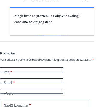
Mogli biste za promenu da objavite svakog 5
dana ako ne drugog dana!
Komentar:
Vaša adresa e-pošte neće biti objavljena.
Neophodna polja su označena
*
Ime
*
Email
*
Websajt
Napiši komentar
*