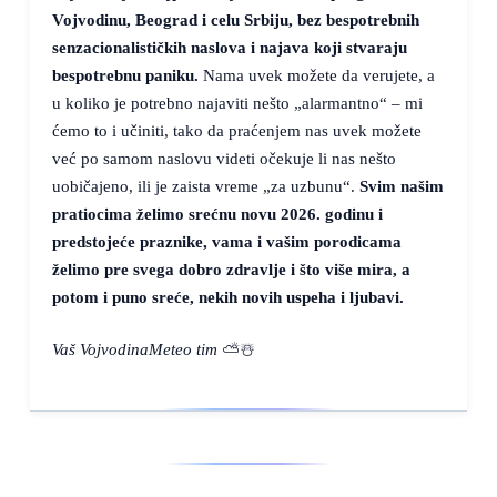
Vojvodinu, Beograd i celu Srbiju, bez bespotrebnih
senzacionalističkih naslova i najava koji stvaraju
bespotrebnu paniku.
Nama uvek možete da verujete, a
u koliko je potrebno najaviti nešto „alarmantno“ – mi
ćemo to i učiniti, tako da praćenjem nas uvek možete
već po samom naslovu videti očekuje li nas nešto
uobičajeno, ili je zaista vreme „za uzbunu“.
Svim našim
pratiocima želimo srećnu novu 2026. godinu i
predstojeće praznike, vama i vašim porodicama
želimo pre svega dobro zdravlje i što više mira, a
potom i puno sreće, nekih novih uspeha i ljubavi.
Vaš VojvodinaMeteo tim
⛅☃️