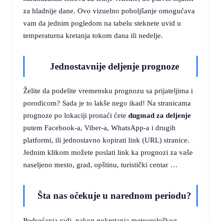
za hladnije dane. Ovo vizuelno poboljšanje omogućava
vam da jednim pogledom na tabelu steknete uvid u
temperaturna kretanja tokom dana ili nedelje.
Jednostavnije deljenje prognoze
Želite da podelite vremensku prognozu sa prijateljima i
porodicom? Sada je to lakše nego ikad! Na stranicama
prognoze po lokaciji pronaći ćete
dugmad za deljenje
putem Facebook-a, Viber-a, WhatsApp-a i drugih
platformi, ili jednostavno kopirati link (URL) stranice.
Jednim klikom možete poslati link ka prognozi za vaše
naseljeno mesto, grad, opštinu, turistički centar …
Šta nas očekuje u narednom periodu?
Podsećanja radi, nakon pokretanja meteorološkog