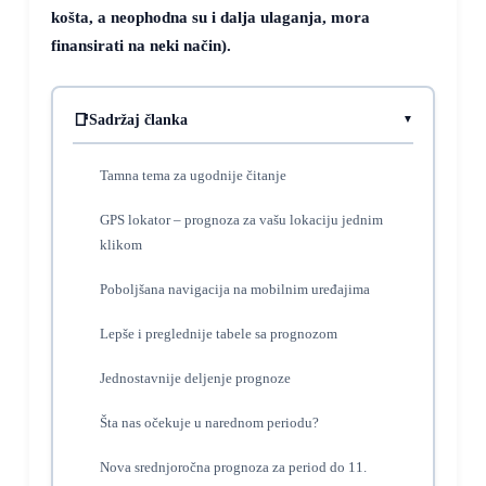
košta, a neophodna su i dalja ulaganja, mora
finansirati na neki način).
Sadržaj članka
Tamna tema za ugodnije čitanje
GPS lokator – prognoza za vašu lokaciju jednim
klikom
Poboljšana navigacija na mobilnim uređajima
Lepše i preglednije tabele sa prognozom
Jednostavnije deljenje prognoze
Šta nas očekuje u narednom periodu?
Nova srednjoročna prognoza za period do 11.