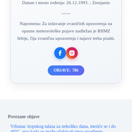
Datum i mesto rođenja: 26.12.1993. ; Zrenjanin
------
Napomena: Za izdavanje zvaničnih upozorenja na
opasne meteorološke pojave nadležan je RHMZ
Srbije, čija zvanična upozorenja i najave treba pratiti.
OBJAVE: 786
Povezane objave
Vrhunac tropskog talasa za nekoliko dana, meriće se i do
40°C, evo kada se može očekivati prvo osveženje