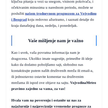
ključna pitanja u vezi sa snegom, visinom pokrivača, i
očekivanim minusima u narednom periodu, možete se
poslužiti
našom trodnevnom prognozom za Vojvodinu
i Beograd
koju redovno ažuriramo, i saznati detalje do
kraja današnjeg dana, nedelju, i ponedeljak.
Vaše mišljenje nam je važno
Kao i uvek, vaša povratna informacija nam je
dragocena. Ukoliko imate sugestije, primedbe ili ideje
kako da dodatno poboljšamo sajt, slobodno nas
kontaktirajte putem naših društvenih mreža ili email-a,
ili jednsotavno ostavite komentar na društvenim
mrežama ili ispod ove objave na sajtu.
VojvodinaMeteo
pravimo zajedno sa vama, za vas!
Hvala vam na poverenju i ostanite uz nas za
najažurnije i najpreciznije vremenske prognoze za