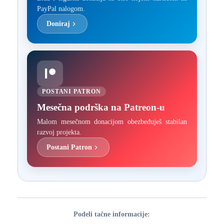
PayPal nalogom.
Doniraj
POSTANI PATRON
Mesečna podrška na Patreon-u
Malom mesečnom donacijom obezbeđuješ stabilan
razvoj projekta.
Postani Patron
Podeli tačne informacije: