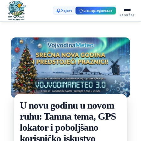
Najave
vremeprognoza.rs
SADRŽAJ
U novu godinu u novom
ruhu: Tamna tema, GPS
lokator i poboljšano
korisničko iskustvo