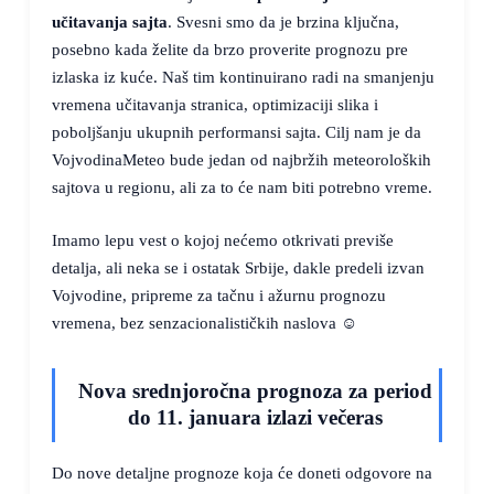
učitavanja sajta
. Svesni smo da je brzina ključna,
posebno kada želite da brzo proverite prognozu pre
izlaska iz kuće. Naš tim kontinuirano radi na smanjenju
vremena učitavanja stranica, optimizaciji slika i
poboljšanju ukupnih performansi sajta. Cilj nam je da
VojvodinaMeteo bude jedan od najbržih meteoroloških
sajtova u regionu, ali za to će nam biti potrebno vreme.
Imamo lepu vest o kojoj nećemo otkrivati previše
detalja, ali neka se i ostatak Srbije, dakle predeli izvan
Vojvodine, pripreme za tačnu i ažurnu prognozu
vremena, bez senzacionalističkih naslova ☺️
Nova srednjoročna prognoza za period
do 11. januara izlazi večeras
Do nove detaljne prognoze koja će doneti odgovore na