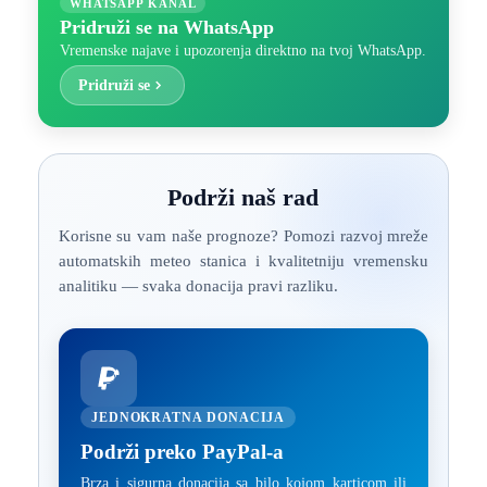
WHATSAPP KANAL
Pridruži se na WhatsApp
Vremenske najave i upozorenja direktno na tvoj WhatsApp.
Pridruži se
Podrži naš rad
Korisne su vam naše prognoze? Pomozi razvoj mreže
automatskih meteo stanica i kvalitetniju vremensku
analitiku — svaka donacija pravi razliku.
JEDNOKRATNA DONACIJA
Podrži preko PayPal-a
Brza i sigurna donacija sa bilo kojom karticom ili