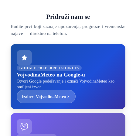
Pridruži nam se
Budite prvi koji saznaje upozorenja, prognoze i vremenske
najave — direktno na telefon.
GOOGLE PREFERRED SOURCES
VojvodinaMeteo na Google-u
Otvori Google podešavanje i označi VojvodinaMeteo kao
omiljeni izvor.
Izaberi VojvodinaMeteo