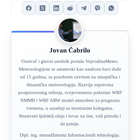
Jovan Čabrilo
Osnivač i glavni urednik portala VojvodinaMeteo.
Meteorologijom se amaterski kao naukom bavi duže
od 15 godina, sa posebnim osvrtom na sinoptičku i
dinamičku meteorologiju. Razvija sopstvena
postprocessing rešenja, svojevremeno pokretao WRF
NMMB i WRF ARW model atmosfere za prognozu
vremena, u saradnji sa inostranim kolegama.
Strastveni ljubitelj oluja i lovac na iste, voli prirodu i
da putuje.
Dipl. ing. menadžmenta Informacionih tehnologija.