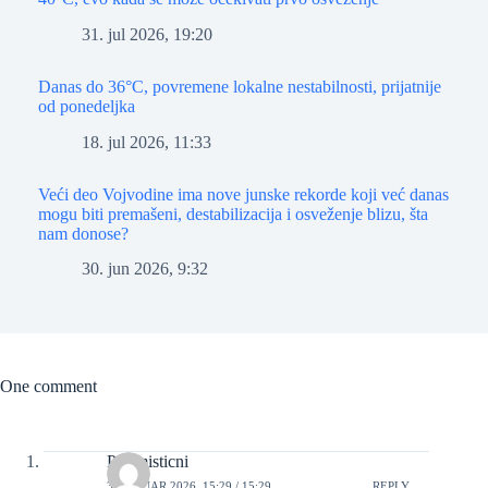
31. jul 2026, 19:20
Danas do 36°C, povremene lokalne nestabilnosti, prijatnije
od ponedeljka
18. jul 2026, 11:33
Veći deo Vojvodine ima nove junske rekorde koji već danas
mogu biti premašeni, destabilizacija i osveženje blizu, šta
nam donose?
30. jun 2026, 9:32
One comment
Pesimisticni
3. JANUAR 2026, 15:29 / 15:29
REPLY