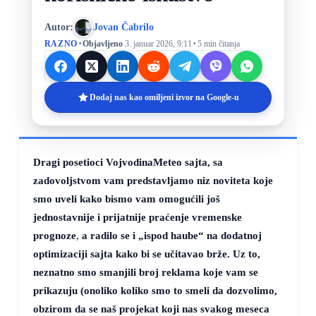
Autor:
Jovan Čabrilo
·
·
RAZNO
Objavljeno
3. januar 2026, 9:11
5 min čitanja
Dodaj nas kao omiljeni izvor na Google-u
Dragi posetioci VojvodinaMeteo sajta, sa
zadovoljstvom vam predstavljamo niz noviteta koje
smo uveli kako bismo vam omogućili još
jednostavnije i prijatnije praćenje vremenske
prognoze
,
a radilo se i „ispod haube“ na dodatnoj
optimizaciji sajta kako bi se učitavao brže. Uz to,
neznatno smo smanjili broj reklama koje vam se
prikazuju (onoliko koliko smo to smeli da dozvolimo,
obzirom da se naš projekat koji nas svakog meseca