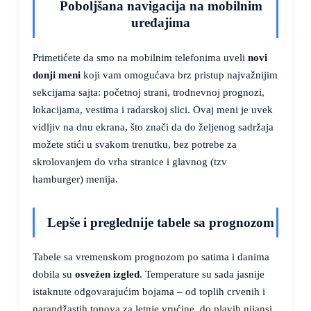
Poboljšana navigacija na mobilnim
uređajima
Primetićete da smo na mobilnim telefonima uveli
novi
donji meni
koji vam omogućava brz pristup najvažnijim
sekcijama sajta: početnoj strani, trodnevnoj prognozi,
lokacijama, vestima i radarskoj slici. Ovaj meni je uvek
vidljiv na dnu ekrana, što znači da do željenog sadržaja
možete stići u svakom trenutku, bez potrebe za
skrolovanjem do vrha stranice i glavnog (tzv
hamburger) menija.
Lepše i preglednije tabele sa prognozom
Tabele sa vremenskom prognozom po satima i danima
dobila su
osvežen izgled
. Temperature su sada jasnije
istaknute odgovarajućim bojama – od toplih crvenih i
narandžastih tonova za letnje vrućine, do plavih nijansi