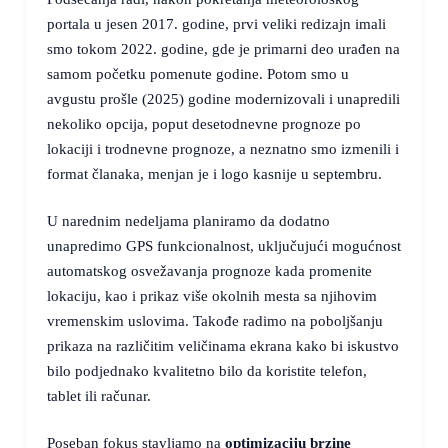
portala u jesen 2017. godine, prvi veliki redizajn imali
smo tokom 2022. godine, gde je primarni deo urađen na
samom početku pomenute godine. Potom smo u
avgustu prošle (2025) godine modernizovali i unapredili
nekoliko opcija, poput desetodnevne prognoze po
lokaciji i trodnevne prognoze, a neznatno smo izmenili i
format članaka, menjan je i logo kasnije u septembru.
U narednim nedeljama planiramo da dodatno
unapredimo GPS funkcionalnost, uključujući mogućnost
automatskog osvežavanja prognoze kada promenite
lokaciju, kao i prikaz više okolnih mesta sa njihovim
vremenskim uslovima. Takođe radimo na poboljšanju
prikaza na različitim veličinama ekrana kako bi iskustvo
bilo podjednako kvalitetno bilo da koristite telefon,
tablet ili računar.
Poseban fokus stavljamo na
optimizaciju brzine