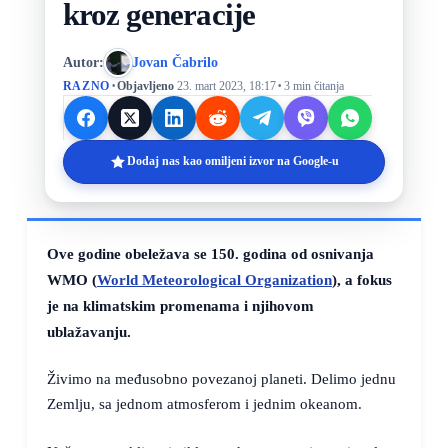
kroz generacije
Autor:
Jovan Čabrilo
·
·
RAZNO
Objavljeno
23. mart 2023, 18:17
3 min čitanja
Dodaj nas kao omiljeni izvor na Google-u
Ove godine obeležava se 150. godina od osnivanja
WMO (
World Meteorological Organization
), a fokus
je na klimatskim promenama i njihovom
ublažavanju.
Živimo na međusobno povezanoj planeti. Delimo jednu
Zemlju, sa jednom atmosferom i jednim okeanom.