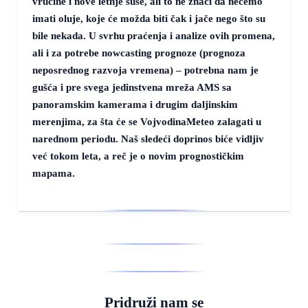
vrućine i nove letnje suše, ali to ne znači da nećemo
imati oluje, koje će možda biti čak i jače nego što su
bile nekada. U svrhu praćenja i analize ovih promena,
ali i za potrebe nowcasting prognoze (prognoza
neposrednog razvoja vremena) – potrebna nam je
gušća i pre svega jedinstvena mreža AMS sa
panoramskim kamerama i drugim daljinskim
merenjima, za šta će se VojvodinaMeteo zalagati u
narednom periodu. Naš sledeći doprinos biće vidljiv
već tokom leta, a reč je o novim prognostičkim
mapama.
Pridruži nam se