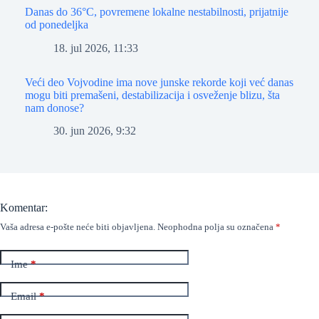
Danas do 36°C, povremene lokalne nestabilnosti, prijatnije
od ponedeljka
18. jul 2026, 11:33
Veći deo Vojvodine ima nove junske rekorde koji već danas
mogu biti premašeni, destabilizacija i osveženje blizu, šta
nam donose?
30. jun 2026, 9:32
Komentar:
Vaša adresa e-pošte neće biti objavljena.
Neophodna polja su označena
*
Ime
*
Email
*