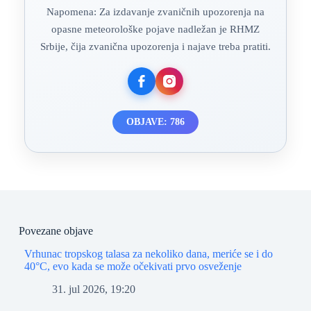
Napomena: Za izdavanje zvaničnih upozorenja na
opasne meteorološke pojave nadležan je RHMZ
Srbije, čija zvanična upozorenja i najave treba pratiti.
OBJAVE: 786
Povezane objave
Vrhunac tropskog talasa za nekoliko dana, meriće se i do
40°C, evo kada se može očekivati prvo osveženje
31. jul 2026, 19:20