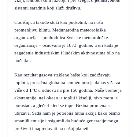
viziji, tehnološkom razvoju i pre svega, o jedinstvenom
sistemu saradnje koji služi društvu.
Godišnjica takođe služi kao podsetnik na našu
promenljivu klimu. Međunarodna meteorološka
organizacija – prethodnica Svetske meteorološke
organizacije – osnovana je 1873. godine, u eri kada je
zagađenje industrijskim i ljudskim aktivnostima bilo na
početku.
Kao rezultat gasova staklene bašte koji zadržavaju
toplotu, prosečna globalna temperatura je danas viša za
više od
1°C
u odnosu na pre 150 godina. Naše vreme je
ekstremnije, naš okean je topliji i kiseliji, nivo mora je
porastao, a glečeri i led se tope. Brzina promena se
ubrzava. Sada nam je potrebna hitna akcija kako bismo
smanjili emisije i osigurali da buduće generacije mogu
preživeti i napredovati na našoj planeti.