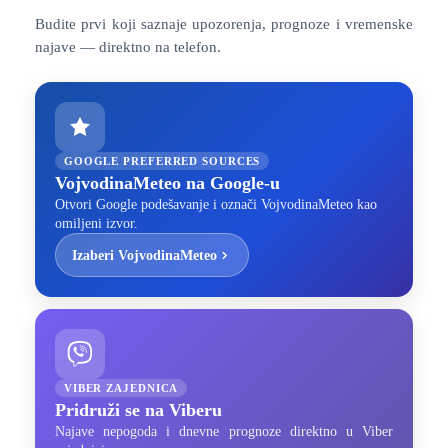
Budite prvi koji saznaje upozorenja, prognoze i vremenske
najave — direktno na telefon.
GOOGLE PREFERRED SOURCES
VojvodinaMeteo na Google-u
Otvori Google podešavanje i označi VojvodinaMeteo kao
omiljeni izvor.
Izaberi VojvodinaMeteo
VIBER ZAJEDNICA
Pridruži se na Viberu
Najave nepogoda i dnevne prognoze direktno u Viber