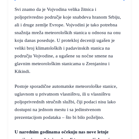
Svi znamo da je Vojvodina velika žitnica i
poljoprivredno područje koje snabdeva hranom Srbiju,
ali i druge zemlje Evrope. Vojvodini je tako potrebna
snažnija mreža meteoroloških stanica u odnosu na onu
koju danas poseduje. U protekloj deceniji ugašen je
veliki broj klimatoloških i padavinskih stanica na
području Vojvodine, a ugašene su noćne smene na
glavnim meteorološkim stanicama u Zrenjaninu i
Kikindi.
Postoje sporadične automatske meteorološke stanice,
uglavnom u privatnom vlasništvu, ili u vlasništvu
poljoprivrednih stručnih službi, čiji podaci nisu lako
dostupni na jednom mestu i sa jedinstvenom
prezentacijom podataka – što bi bilo poželjno.
U narednim godinama očekuju nas nove letnje