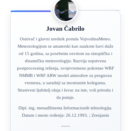
Jovan Čabrilo
Osnivač i glavni urednik portala VojvodinaMeteo.
Meteorologijom se amaterski kao naukom bavi duže
od 15 godina, sa posebnim osvrtom na sinoptičku i
dinamičku meteorologiju. Razvija sopstvena
postprocessing rešenja, svojevremeno pokretao WRF
NMMB i WRF ARW model atmosfere za prognozu
vremena, u saradnji sa inostranim kolegama.
Strastveni ljubitelj oluja i lovac na iste, voli prirodu i
da putuje.
Dipl. ing. menadžmenta Informacionih tehnologija.
Datum i mesto rođenja: 26.12.1993. ; Zrenjanin
------