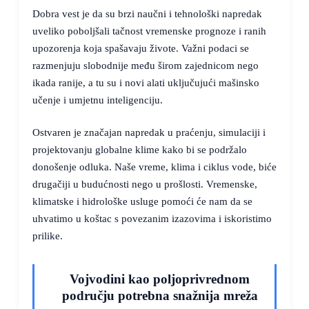
Dobra vest je da su brzi naučni i tehnološki napredak
uveliko poboljšali tačnost vremenske prognoze i ranih
upozorenja koja spašavaju živote. Važni podaci se
razmenjuju slobodnije među širom zajednicom nego
ikada ranije, a tu su i novi alati uključujući mašinsko
učenje i umjetnu inteligenciju.
Ostvaren je značajan napredak u praćenju, simulaciji i
projektovanju globalne klime kako bi se podržalo
donošenje odluka. Naše vreme, klima i ciklus vode, biće
drugačiji u budućnosti nego u prošlosti. Vremenske,
klimatske i hidrološke usluge pomoći će nam da se
uhvatimo u koštac s povezanim izazovima i iskoristimo
prilike.
Vojvodini kao poljoprivrednom
području potrebna snažnija mreža