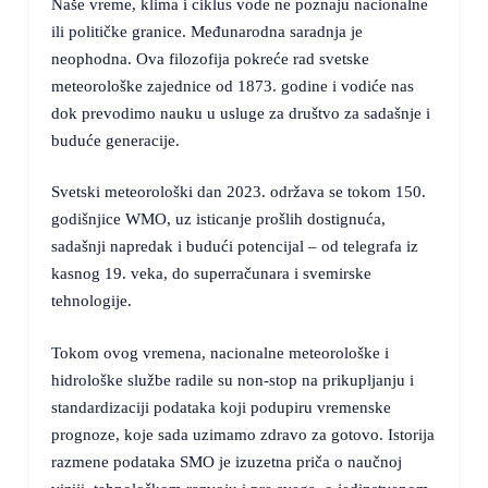
Naše vreme, klima i ciklus vode ne poznaju nacionalne
ili političke granice. Međunarodna saradnja je
neophodna. Ova filozofija pokreće rad svetske
meteorološke zajednice od 1873. godine i vodiće nas
dok prevodimo nauku u usluge za društvo za sadašnje i
buduće generacije.
Svetski meteorološki dan 2023. održava se tokom 150.
godišnjice WMO, uz isticanje prošlih dostignuća,
sadašnji napredak i budući potencijal – od telegrafa iz
kasnog 19. veka, do superračunara i svemirske
tehnologije.
Tokom ovog vremena, nacionalne meteorološke i
hidrološke službe radile su non-stop na prikupljanju i
standardizaciji podataka koji podupiru vremenske
prognoze, koje sada uzimamo zdravo za gotovo. Istorija
razmene podataka SMO je izuzetna priča o naučnoj