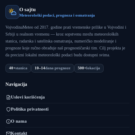
O sajtu
Meteorološki podaci, prognoza i osmatranja
VojvodinaMeteo od 2017. godine prati vremenske prilike u Vojvodini i
Srbiji u realnom vremenu — kroz sopstvenu mrežu meteoroloških
stanica, radarska i satelitska osmatranja, numeričko modeliranje i
prognoze koje ručno obrađuje naš prognostičarski tim. Cilj projekta je
da precizni lokalni meteorološki podaci budu dostupni svima.
40+
stanica
10–14
dana prognoze
500+
lokacija
Navigacija
Uslovi korišćenja
Politika privatnosti
O nama
Kontakt