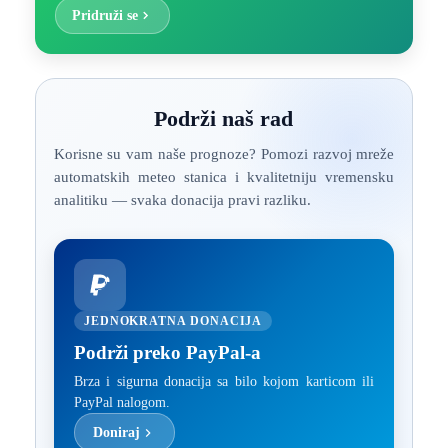
Pridruži se
Podrži naš rad
Korisne su vam naše prognoze? Pomozi razvoj mreže
automatskih meteo stanica i kvalitetniju vremensku
analitiku — svaka donacija pravi razliku.
JEDNOKRATNA DONACIJA
Podrži preko PayPal-a
Brza i sigurna donacija sa bilo kojom karticom ili
PayPal nalogom.
Doniraj