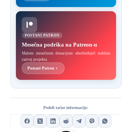
POSTANI PATRON
Mesečna podrška na Patreon-u
Malom mesečnom donacijom obezbeđuješ stabilan
razvoj projekta.
Postani Patron
Podeli tačne informacije: