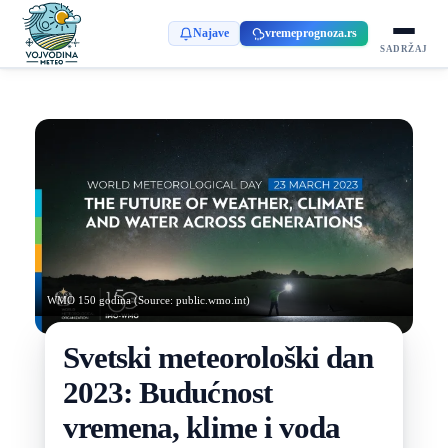
Najave
vremeprognoza.rs
SADRŽAJ
WMO 150 godina (Source: public.wmo.int)
Svetski meteorološki dan
2023: Budućnost
vremena, klime i voda