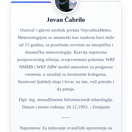
Jovan Čabrilo
Osnivač i glavni urednik portala VojvodinaMeteo.
Meteorologijom se amaterski kao naukom bavi duže
od 15 godina, sa posebnim osvrtom na sinoptičku i
dinamičku meteorologiju. Razvija sopstvena
postprocessing rešenja, svojevremeno pokretao WRF
NMMB i WRF ARW model atmosfere za prognozu
vremena, u saradnji sa inostranim kolegama.
Strastveni ljubitelj oluja i lovac na iste, voli prirodu i
da putuje.
Dipl. ing. menadžmenta Informacionih tehnologija.
Datum i mesto rođenja: 26.12.1993. ; Zrenjanin
------
Napomena: Za izdavanje zvaničnih upozorenja na