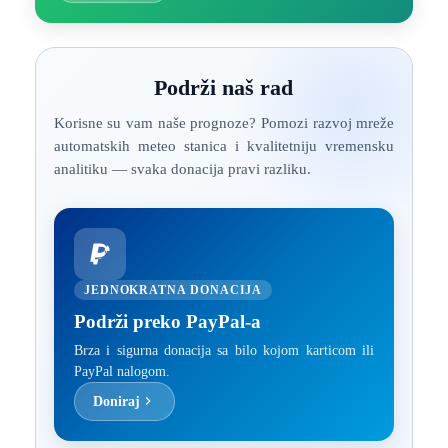
Podrži naš rad
Korisne su vam naše prognoze? Pomozi razvoj mreže
automatskih meteo stanica i kvalitetniju vremensku
analitiku — svaka donacija pravi razliku.
JEDNOKRATNA DONACIJA
Podrži preko PayPal-a
Brza i sigurna donacija sa bilo kojom karticom ili
PayPal nalogom.
Doniraj