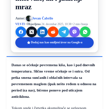
mraz
Autor:
Jovan Čabrilo
·
·
VESTI
Objavljeno
24. decembar 2025, 10:38
2 min čitanja
Dodaj nas kao omiljeni izvor na Google-u
Danas se očekuje povremena kiša, kao i pad dnevnih
temperatura. Slično vreme očekuje se i sutra. Od
petka smena sunčanih i oblačnih intervala sa
povremenom maglom (ipak nešto ređom u odnosu na
period iza nas), bićemo ponovo pod uticajem
anticiklona.
Tokom srede i četvrtka akumuliraće se uglavnom