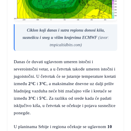
Ciklon koji danas i sutra regionu donosi kišu,
susnežicu i sneg u višim krajevima ECMWF
(izvor:
tropicaltidbits.com)
Danas će duvati uglavnom umeren istočni i
severoistočni vetar, a u četvrtak takođe umeren istočni i
jugoistočni. U četvrtak će se jutarnje temperature kretati
između
2°C
i
3°C
, a maksimalne dnevne uz dalji priliv
hladnijeg vazduha neće biti značajno više i kretaće se
između
3°C
i
5°C
. Za razliku od srede kada će padati
isključivo kiša, u četvrtak se očekuje i pojava susnežice
ponegde.
U planinama Srbije i regiona očekuje se uglavnom
10