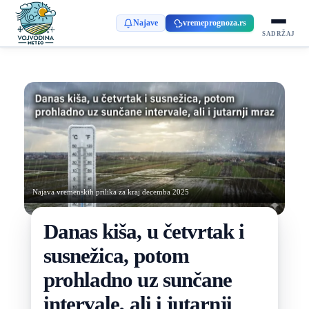
Najave
vremeprognoza.rs
SADRŽAJ
Najava vremenskih prilika za kraj decemba 2025
Danas kiša, u četvrtak i
susnežica, potom
prohladno uz sunčane
intervale, ali i jutarnji