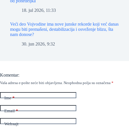
od ponedeljka
18. jul 2026, 11:33
Veći deo Vojvodine ima nove junske rekorde koji već danas
mogu biti premašeni, destabilizacija i osveženje blizu, šta
nam donose?
30. jun 2026, 9:32
Komentar:
Vaša adresa e-pošte neće biti objavljena.
Neophodna polja su označena
*
Ime
*
Email
*
Websajt