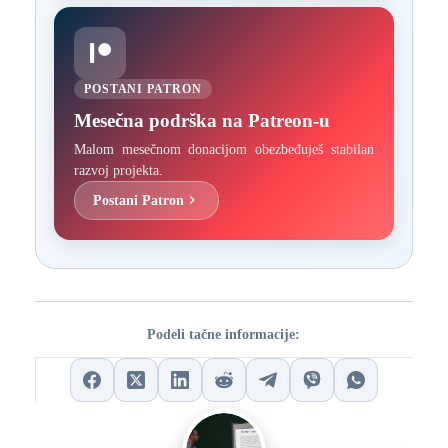
POSTANI PATRON
Mesečna podrška na Patreon-u
Malom mesečnom donacijom obezbeđuješ stabilan
razvoj projekta.
Postani Patron
Podeli tačne informacije: