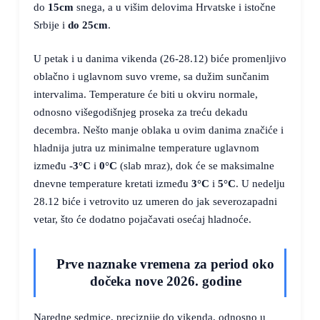
do
15cm
snega, a u višim delovima Hrvatske i istočne
Srbije i
do 25cm
.
U petak i u danima vikenda (26-28.12) biće promenljivo
oblačno i uglavnom suvo vreme, sa dužim sunčanim
intervalima. Temperature će biti u okviru normale,
odnosno višegodišnjeg proseka za treću dekadu
decembra. Nešto manje oblaka u ovim danima značiće i
hladnija jutra uz minimalne temperature uglavnom
između
-3°C
i
0°C
(slab mraz), dok će se maksimalne
dnevne temperature kretati između
3°C
i
5°C
. U nedelju
28.12 biće i vetrovito uz umeren do jak severozapadni
vetar, što će dodatno pojačavati osećaj hladnoće.
Prve naznake vremena za period oko
dočeka nove 2026. godine
Naredne sedmice, preciznije do vikenda, odnosno u