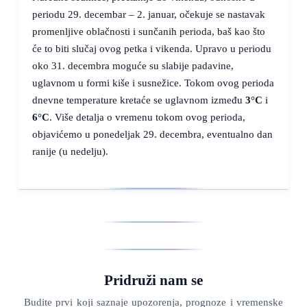
periodu 29. decembar – 2. januar, očekuje se nastavak
promenljive oblačnosti i sunčanih perioda, baš kao što
će to biti slučaj ovog petka i vikenda. Upravo u periodu
oko 31. decembra moguće su slabije padavine,
uglavnom u formi kiše i susnežice. Tokom ovog perioda
dnevne temperature kretaće se uglavnom između
3°C
i
6°C
. Više detalja o vremenu tokom ovog perioda,
objavićemo u ponedeljak 29. decembra, eventualno dan
ranije (u nedelju).
Pridruži nam se
Budite prvi koji saznaje upozorenja, prognoze i vremenske