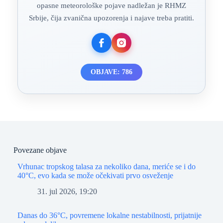
opasne meteorološke pojave nadležan je RHMZ
Srbije, čija zvanična upozorenja i najave treba pratiti.
OBJAVE: 786
Povezane objave
Vrhunac tropskog talasa za nekoliko dana, meriće se i do
40°C, evo kada se može očekivati prvo osveženje
31. jul 2026, 19:20
Danas do 36°C, povremene lokalne nestabilnosti, prijatnije