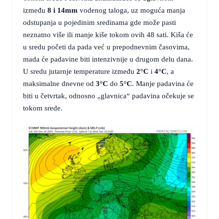
između
8 i 14mm
vodenog taloga, uz moguća manja
odstupanja u pojedinim sredinama gde može pasti
neznatno više ili manje kiše tokom ovih 48 sati. Kiša će
u sredu početi da pada već u prepodnevnim časovima,
mada će padavine biti intenzivnije u drugom delu dana.
U sredu jutarnje temperature između
2°C
i
4°C
, a
maksimalne dnevne od
3°C
do
5°C
. Manje padavina će
biti u četvrtak, odnosno „glavnica“ padavina očekuje se
tokom srede.