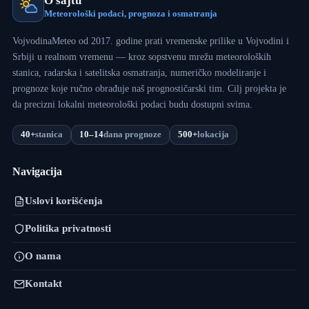
O sajtu
Meteorološki podaci, prognoza i osmatranja
VojvodinaMeteo od 2017. godine prati vremenske prilike u Vojvodini i
Srbiji u realnom vremenu — kroz sopstvenu mrežu meteoroloških
stanica, radarska i satelitska osmatranja, numeričko modeliranje i
prognoze koje ručno obrađuje naš prognostičarski tim. Cilj projekta je
da precizni lokalni meteorološki podaci budu dostupni svima.
40+
stanica
10–14
dana prognoze
500+
lokacija
Navigacija
Uslovi korišćenja
Politika privatnosti
O nama
Kontakt