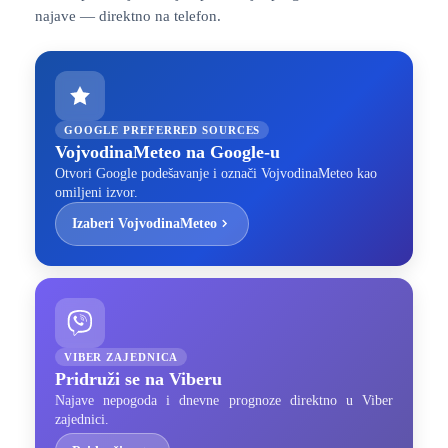
najave — direktno na telefon.
GOOGLE PREFERRED SOURCES
VojvodinaMeteo na Google-u
Otvori Google podešavanje i označi VojvodinaMeteo kao
omiljeni izvor.
Izaberi VojvodinaMeteo
VIBER ZAJEDNICA
Pridruži se na Viberu
Najave nepogoda i dnevne prognoze direktno u Viber
zajednici.