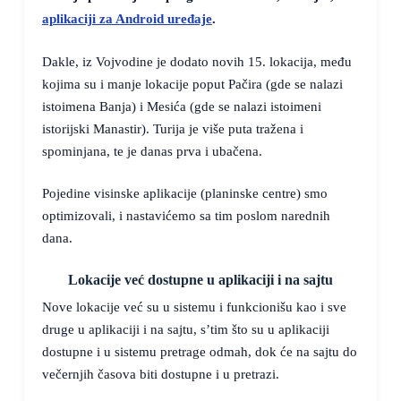
aplikaciji za Android uređaje
.
Dakle, iz Vojvodine je dodato novih 15. lokacija, među
kojima su i manje lokacije poput Pačira (gde se nalazi
istoimena Banja) i Mesića (gde se nalazi istoimeni
istorijski Manastir). Turija je više puta tražena i
spominjana, te je danas prva i ubačena.
Pojedine visinske aplikacije (planinske centre) smo
optimizovali, i nastavićemo sa tim poslom narednih
dana.
Lokacije već dostupne u aplikaciji i na sajtu
Nove lokacije već su u sistemu i funkcionišu kao i sve
druge u aplikaciji i na sajtu, s’tim što su u aplikaciji
dostupne i u sistemu pretrage odmah, dok će na sajtu do
večernjih časova biti dostupne i u pretrazi.