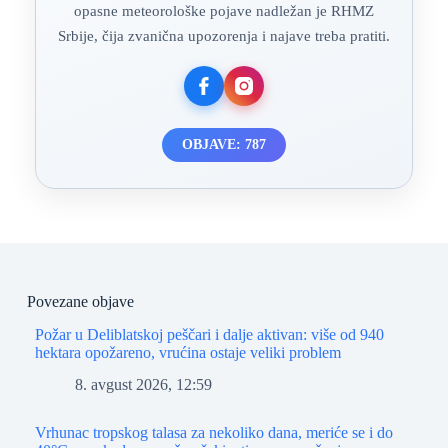
opasne meteorološke pojave nadležan je RHMZ
Srbije, čija zvanična upozorenja i najave treba pratiti.
OBJAVE: 787
Povezane objave
Požar u Deliblatskoj peščari i dalje aktivan: više od 940
hektara opožareno, vrućina ostaje veliki problem
8. avgust 2026, 12:59
Vrhunac tropskog talasa za nekoliko dana, meriće se i do