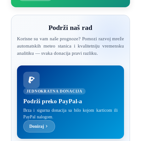
Podrži naš rad
Korisne su vam naše prognoze? Pomozi razvoj mreže
automatskih meteo stanica i kvalitetniju vremensku
analitiku — svaka donacija pravi razliku.
JEDNOKRATNA DONACIJA
Podrži preko PayPal-a
Brza i sigurna donacija sa bilo kojom karticom ili
PayPal nalogom.
Doniraj