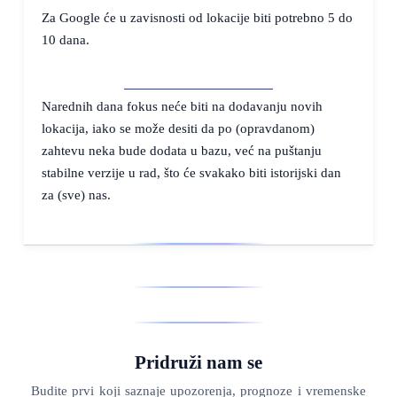
Za Google će u zavisnosti od lokacije biti potrebno 5 do
10 dana.
PREUZMI APLIKACIJU
Narednih dana fokus neće biti na dodavanju novih
lokacija, iako se može desiti da po (opravdanom)
zahtevu neka bude dodata u bazu, već na puštanju
stabilne verzije u rad, što će svakako biti istorijski dan
za (sve) nas.
Pridruži nam se
Budite prvi koji saznaje upozorenja, prognoze i vremenske