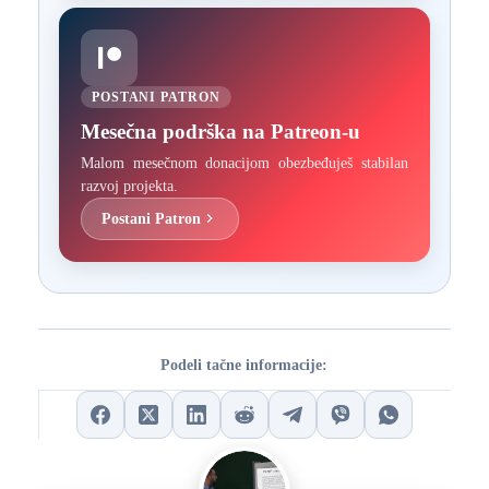
POSTANI PATRON
Mesečna podrška na Patreon-u
Malom mesečnom donacijom obezbeđuješ stabilan
razvoj projekta.
Postani Patron
Podeli tačne informacije: