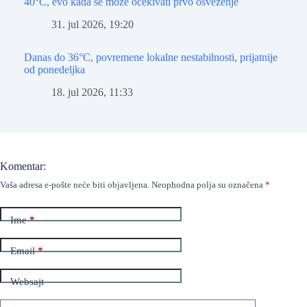
40°C, evo kada se može očekivati prvo osveženje
31. jul 2026, 19:20
Danas do 36°C, povremene lokalne nestabilnosti, prijatnije
od ponedeljka
18. jul 2026, 11:33
Komentar:
Vaša adresa e-pošte neće biti objavljena.
Neophodna polja su označena
*
Ime
*
Email
*
Websajt