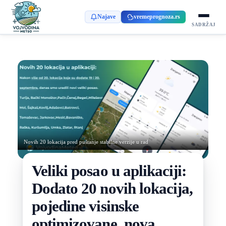
Najave
vremeprognoza.rs
SADRŽAJ
Novih 20 lokacija pred puštanje stabilne verzije u rad
Veliki posao u aplikaciji:
Dodato 20 novih lokacija,
pojedine visinske
optimizovane, nova