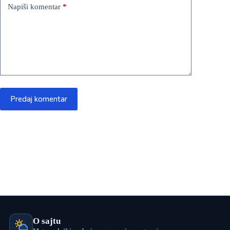
Napiši komentar
*
Predaj komentar
O sajtu