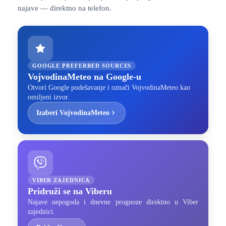
najave — direktno na telefon.
GOOGLE PREFERRED SOURCES
VojvodinaMeteo na Google-u
Otvori Google podešavanje i označi VojvodinaMeteo kao
omiljeni izvor.
Izaberi VojvodinaMeteo
VIBER ZAJEDNICA
Pridruži se na Viberu
Najave nepogoda i dnevne prognoze direktno u Viber
zajednici.