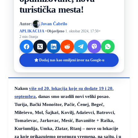
turistička mesta!
Autor:
Jovan Čabrilo
·
·
APLIKACIJA
Objavljeno
1. oktobar 2024, 17:50
2 min čitanja
Dodaj nas kao omiljeni izvor na Google-u
Nakon
više od 20. lokacija koje su dodate 19 i 20.
septembra
, danas smo uradili novi veliki posao.
Turija, Bački Monoštor, Pačir, Čenej, Begeč,
Mileševo, Mol, Šajkaš, Kovilj, Adaševci, Batrovci,
Tomaševac, Jarkovac, Mesić, Bavanište + Raška,
Kuršumlija, Umka, Zlatar, Rtanj – nove su lokacije
za koje prikazujemo prognozu vremena, na sajtu, i u