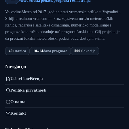
Meteorološki podaci, prognoza i osmatranja
VojvodinaMeteo od 2017. godine prati vremenske prilike u Vojvodini i
Srbiji u realnom vremenu — kroz sopstvenu mrežu meteoroloških
stanica, radarska i satelitska osmatranja, numeričko modeliranje i
prognoze koje ručno obrađuje naš prognostičarski tim. Cilj projekta je
da precizni lokalni meteorološki podaci budu dostupni svima.
40+
stanica
10–14
dana prognoze
500+
lokacija
Navigacija
Uslovi korišćenja
Politika privatnosti
O nama
Kontakt