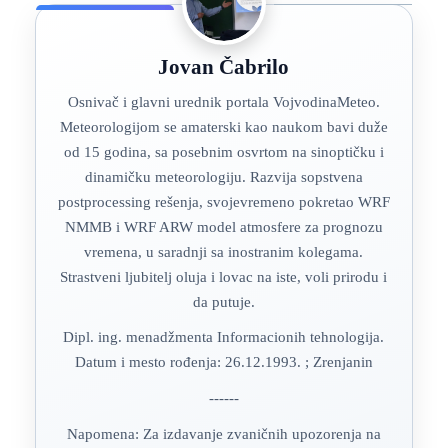
Jovan Čabrilo
Osnivač i glavni urednik portala VojvodinaMeteo.
Meteorologijom se amaterski kao naukom bavi duže
od 15 godina, sa posebnim osvrtom na sinoptičku i
dinamičku meteorologiju. Razvija sopstvena
postprocessing rešenja, svojevremeno pokretao WRF
NMMB i WRF ARW model atmosfere za prognozu
vremena, u saradnji sa inostranim kolegama.
Strastveni ljubitelj oluja i lovac na iste, voli prirodu i
da putuje.
Dipl. ing. menadžmenta Informacionih tehnologija.
Datum i mesto rođenja: 26.12.1993. ; Zrenjanin
------
Napomena: Za izdavanje zvaničnih upozorenja na