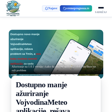
Najave
vremeprognoza.rs
SADRŽAJ
Ažuriranje na 1.0.1 verziju i kako da ocenite aplikaciju dok PlayStore ne
reši problem
Dostupno manje
ažuriranje
VojvodinaMeteo
aplikacije, rešava