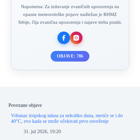
Napomena: Za izdavanje zvaničnih upozorenja na
opasne meteorološke pojave nadležan je RHMZ
Srbije, čija zvanična upozorenja i najave treba pratiti.
OBJAVE: 786
Povezane objave
Vrhunac tropskog talasa za nekoliko dana, meriće se i do
40°C, evo kada se može očekivati prvo osveženje
31. jul 2026, 19:20