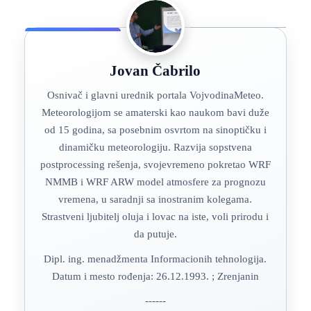
Jovan Čabrilo
Osnivač i glavni urednik portala VojvodinaMeteo.
Meteorologijom se amaterski kao naukom bavi duže
od 15 godina, sa posebnim osvrtom na sinoptičku i
dinamičku meteorologiju. Razvija sopstvena
postprocessing rešenja, svojevremeno pokretao WRF
NMMB i WRF ARW model atmosfere za prognozu
vremena, u saradnji sa inostranim kolegama.
Strastveni ljubitelj oluja i lovac na iste, voli prirodu i
da putuje.
Dipl. ing. menadžmenta Informacionih tehnologija.
Datum i mesto rođenja: 26.12.1993. ; Zrenjanin
------