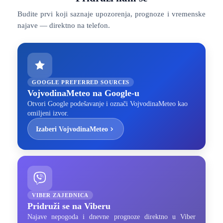
Budite prvi koji saznaje upozorenja, prognoze i vremenske
najave — direktno na telefon.
GOOGLE PREFERRED SOURCES
VojvodinaMeteo na Google-u
Otvori Google podešavanje i označi VojvodinaMeteo kao
omiljeni izvor.
Izaberi VojvodinaMeteo
VIBER ZAJEDNICA
Pridruži se na Viberu
Najave nepogoda i dnevne prognoze direktno u Viber