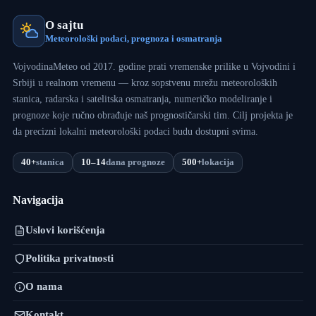
O sajtu
Meteorološki podaci, prognoza i osmatranja
VojvodinaMeteo od 2017. godine prati vremenske prilike u Vojvodini i
Srbiji u realnom vremenu — kroz sopstvenu mrežu meteoroloških
stanica, radarska i satelitska osmatranja, numeričko modeliranje i
prognoze koje ručno obrađuje naš prognostičarski tim. Cilj projekta je
da precizni lokalni meteorološki podaci budu dostupni svima.
40+
stanica
10–14
dana prognoze
500+
lokacija
Navigacija
Uslovi korišćenja
Politika privatnosti
O nama
Kontakt