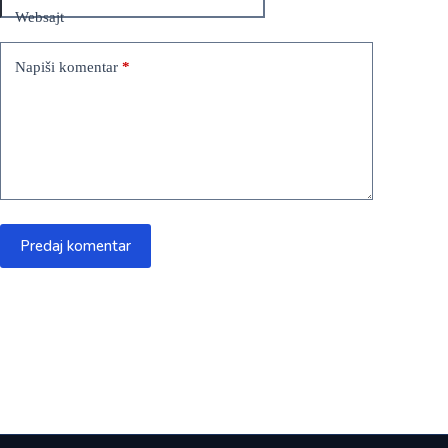
Websajt
Napiši komentar
*
Predaj komentar