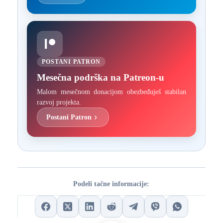
POSTANI PATRON
Mesečna podrška na Patreon-u
Malom mesečnom donacijom obezbeđuješ stabilan
razvoj projekta.
Postani Patron
Podeli tačne informacije: