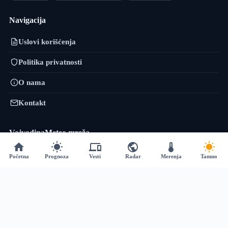
Navigacija
Uslovi korišćenja
Politika privatnosti
O nama
Kontakt
VojvodinaMeteo mreža
VremePrognoza.rs je sestrinski projekat VojvodinaMeteo tima: isti
Početna
Prognoza
Vesti
Radar
Merenja
Tamno
pristup — precizni lokalni podaci, numeričko modeliranje i sopstvena
obrada — proširen na celu Srbiju, sa više od 120 meteoroloških stanica i
prognozom za 2.400+ lokacija.
vremeprognoza.rs