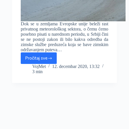
Dok se u zemljama Evropske unije beleži rast
privatnog meteorološkog sektora, o čemu ćemo
posebno pisati u narednom periodu, u Srbiji čini
se ne postoji zakon ili bilo kakva odredba da
zimske službe preduzeća koja se bave zimskim
održavanjem puteva…
Pročitaj sve
Zimske
službe
VojMet
12. decembar 2020, 13:32
3 min
(ni)su
spremne
za
zimu,
prognoze
prate
na
TV-
u
i