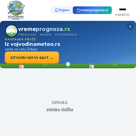
Najave
vremeprognoza.rs
SADRŽAJ
×
vreme
prognoza
.rs
PROGNOZA · RADAR · UPOZORENJA
NASTAVAK PRIČE
Iz vojvodinameteo.rs
sada za celu Srbiju
OTVORI NOVI SAJT →
OZNAKA
zimska služba