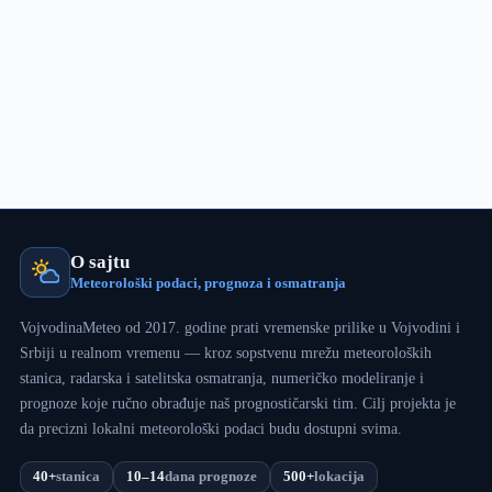
portalima?
O sajtu
Meteorološki podaci, prognoza i osmatranja
VojvodinaMeteo od 2017. godine prati vremenske prilike u Vojvodini i
Srbiji u realnom vremenu — kroz sopstvenu mrežu meteoroloških
stanica, radarska i satelitska osmatranja, numeričko modeliranje i
prognoze koje ručno obrađuje naš prognostičarski tim. Cilj projekta je
da precizni lokalni meteorološki podaci budu dostupni svima.
40+
stanica
10–14
dana prognoze
500+
lokacija