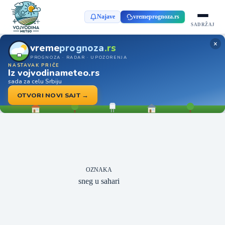
Najave
vremeprognoza.rs
SADRŽAJ
×
vreme
prognoza
.rs
PROGNOZA · RADAR · UPOZORENJA
NASTAVAK PRIČE
Iz vojvodinameteo.rs
sada za celu Srbiju
OTVORI NOVI SAJT →
OZNAKA
sneg u sahari