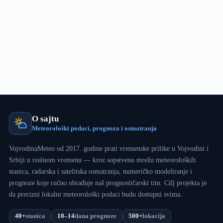
O sajtu
Meteorološki podaci, prognoza i osmatranja
VojvodinaMeteo od 2017. godine prati vremenske prilike u Vojvodini i
Srbiji u realnom vremenu — kroz sopstvenu mrežu meteoroloških
stanica, radarska i satelitska osmatranja, numeričko modeliranje i
prognoze koje ručno obrađuje naš prognostičarski tim. Cilj projekta je
da precizni lokalni meteorološki podaci budu dostupni svima.
40+
stanica
10–14
dana prognoze
500+
lokacija