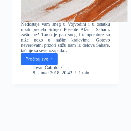
Nedostaje vam sneg u Vojvodini i u ostatku
nižih predela Srbije? Posetite Alžir i Saharu,
zašto ne? Tamo je pao sneg i temperature su
niže nego u našim krajevima. Gotovo
neverovatni prizori stižu nam iz delova Sahare,
tačnije sa severozapada…
Pročitaj sve
Nedostaje
vam
Jovan Čabrilo
8. januar 2018, 20:43
1 min
sneg?
Deo
Sahare
u
Alžiru
pod
snežnim
pokrivačem!