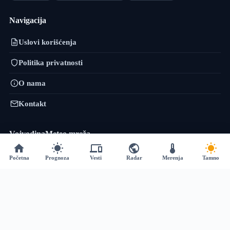
Navigacija
Uslovi korišćenja
Politika privatnosti
O nama
Kontakt
VojvodinaMeteo mreža
VremePrognoza.rs je sestrinski projekat VojvodinaMeteo tima: isti
Početna
Prognoza
Vesti
Radar
Merenja
Tamno
pristup — precizni lokalni podaci, numeričko modeliranje i sopstvena
obrada — proširen na celu Srbiju, sa više od 120 meteoroloških stanica i
prognozom za 2.400+ lokacija.
vremeprognoza.rs