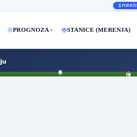
PODRŽI
PROGNOZA
STANICE (MERENJA)
ju