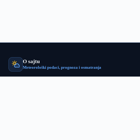
O sajtu
Meteorološki podaci, prognoza i osmatranja
VojvodinaMeteo od 2017. godine prati vremenske prilike u Vojvodin
realnom vremenu — kroz sopstvenu mrežu meteoroloških stanica, r
satelitska osmatranja, numeričko modeliranje i prognoze koje ručn
naš prognostičarski tim. Cilj projekta je da precizni lokalni meteor
budu dostupni svima.
40+
stanica
10–14
dana prognoze
500+
lokacija