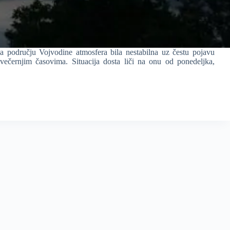
 području Vojvodine atmosfera bila nestabilna uz čestu pojavu
večernjim časovima. Situacija dosta liči na onu od ponedeljka,