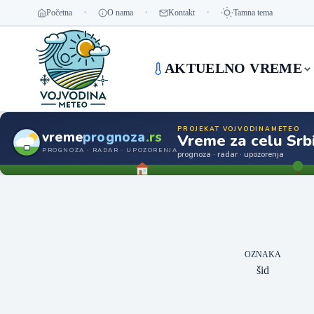
Početna
O nama
Kontakt
Tamna tema
AKTUELNO VREME
PROJEKAT VOJVODINAMETEO
vreme
prognoza
.rs
Vreme za celu Srbi
PROGNOZA · RADAR · UPOZORENJA
prognoza · radar · upozorenja
OZNAKA
šid