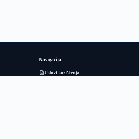
Navigacija
Uslovi korišćenja
i i Srbiji u
Politika privatnosti
adarska i
o obrađuje
O nama
ološki podaci
Kontakt