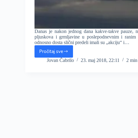
Danas je nakon jednog dana kakve-takve pauze, na
pljuskova i grmljavine u poslepodnevnim i ranim 
odnosno dosta slični predeli imali su „akciju“ i…
Pročitaj sve
Još
jedan
Jovan Čabrilo
23. maj 2018, 22:11
2 min
nestabilan
dan
iza
nas,
lokalno
obilna
kiša,
sitniji
led
i
jak
vetar