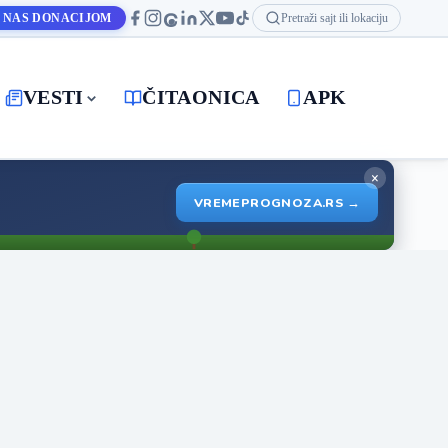
 NAS DONACIJOM
Pretraži sajt ili lokaciju
VESTI
ČITAONICA
APK
×
VREMEPROGNOZA.RS →