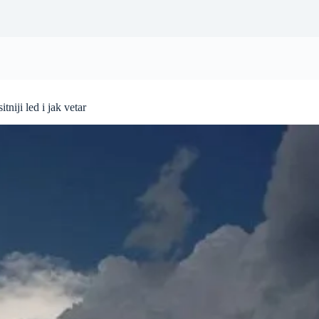
tniji led i jak vetar