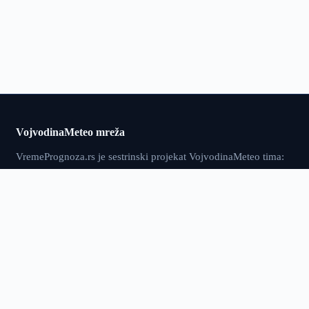
VojvodinaMeteo mreža
VremePrognoza.rs je sestrinski projekat VojvodinaMeteo tima:
isti pristup — precizni lokalni podaci, numeričko modeliranje i
sopstvena obrada — proširen na celu Srbiju, sa više od 120
meteoroloških stanica i prognozom za 2.400+ lokacija.
vremeprognoza.rs