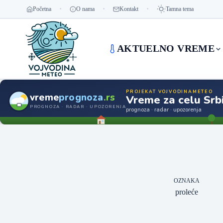
Početna
O nama
Kontakt
Tamna tema
AKTUELNO VREME
PROJEKAT VOJVODINAMETEO
vreme
prognoza
.rs
Vreme za celu Srbi
PROGNOZA · RADAR · UPOZORENJA
prognoza · radar · upozorenja
OZNAKA
proleće