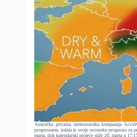
Američka privatna meteorološka kompanija AccuW
prognozama, izdala je svoju sezonsku prognozu za pre
marta, dok kalendarski proleće stiže 20. marta u 17: