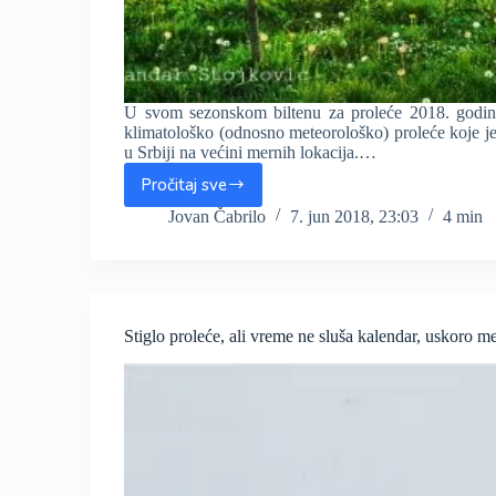
U svom sezonskom biltenu za proleće 2018. godi
klimatološko (odnosno meteorološko) proleće koje je
u Srbiji na većini mernih lokacija.…
Pročitaj sve
ALARMANTNO?
Proleće
Jovan Čabrilo
7. jun 2018, 23:03
4 min
2018.
godine
najtoplije
u
ISTORIJI
Stiglo proleće, ali vreme ne sluša kalendar, uskoro 
merenja
u
Srbiji