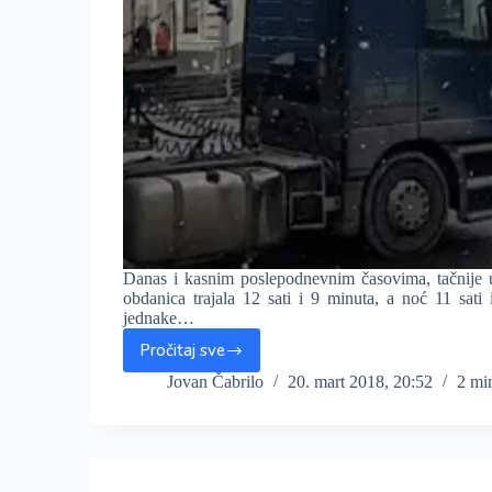
Danas i kasnim poslepodnevnim časovima, tačnije u
obdanica trajala 12 sati i 9 minuta, a noć 11 sat
jednake…
Pročitaj sve
Stiglo
proleće,
Jovan Čabrilo
20. mart 2018, 20:52
2 mi
ali
vreme
ne
sluša
kalendar,