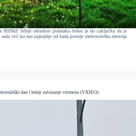
ne RHMZ Srbije obradom podataka došao je do zaključka da je
 sada već iza nas najtoplije od kada postoje meteorološka merenja
meteorološki dan i letnje računanje vremena (VIDEO)