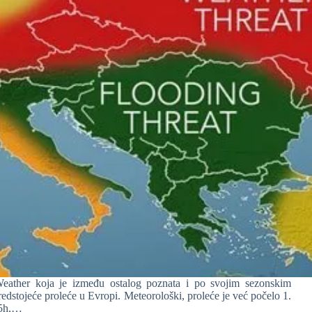
eather koja je između ostalog poznata i po svojim sezonskim
dstojeće proleće u Evropi. Meteorološki, proleće je već počelo 1.
15h,…