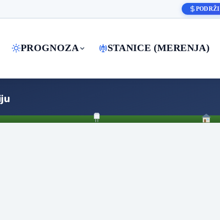
PODRŽI
PROGNOZA
STANICE (MERENJA)
ju