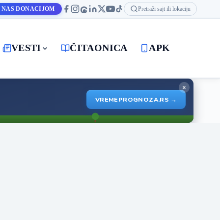
 NAS DONACIJOM
Pretraži sajt ili lokaciju
VESTI
ČITAONICA
APK
×
VREMEPROGNOZA.RS →