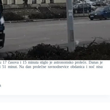
 17 časova i 15 minuta stiglo je astronomsko proleće. Danas je
i i 51 minut. Na dan prolećne ravnodnevice obdanica i noć nisu
n