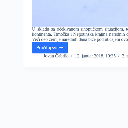
U skladu sa očekivanom sinoptičkom situacijom, t
kontinenta, Timočka i Negotinska krajina narednih d
Veći deo zemlje narednih dana biće pod uticajem o
Pročitaj sve
Narednih
dana
Jovan Čabrilo
12. januar 2018, 19:35
2 
krajnji
istok
Srbije
biće
Sibir
u
malom,
velika
hladnoća,
a
biće
i