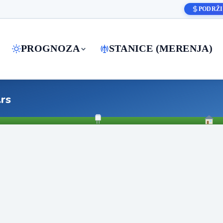
PODRŽI
PROGNOZA
STANICE (MERENJA)
.rs