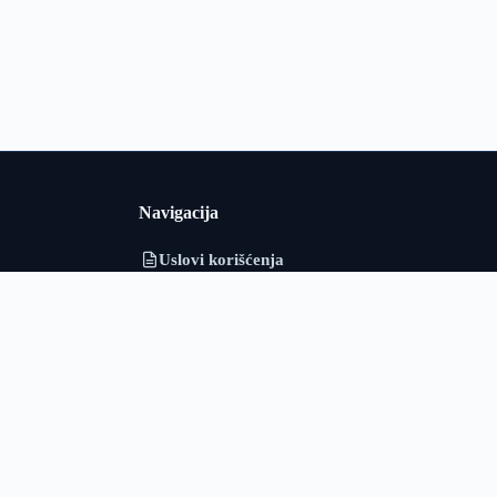
Navigacija
Uslovi korišćenja
i i Srbiji u
Politika privatnosti
adarska i
o obrađuje
O nama
ološki podaci
Kontakt