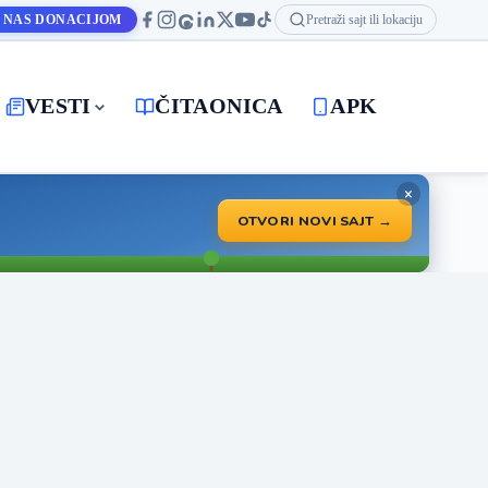
 NAS DONACIJOM
Pretraži sajt ili lokaciju
VESTI
ČITAONICA
APK
×
OTVORI NOVI SAJT →