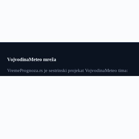
VojvodinaMeteo mreža
VremePrognoza.rs je sestrinski projekat VojvodinaMeteo tima:
isti pristup — precizni lokalni podaci, numeričko modeliranje i
sopstvena obrada — proširen na celu Srbiju, sa više od 120
meteoroloških stanica i prognozom za 2.400+ lokacija.
vremeprognoza.rs