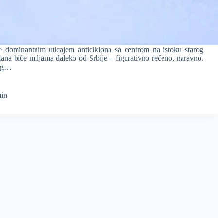
e dominantnim uticajem anticiklona sa centrom na istoku starog
ana biće miljama daleko od Srbije – figurativno rečeno, naravno.
vog…
min