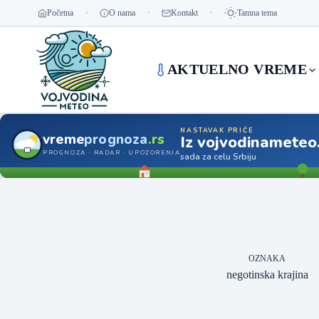
Početna
O nama
Kontakt
Tamna tema
AKTUELNO VREME
NASTAVAK PRIČE
vreme
prognoza
.rs
Iz vojvodinameteo
PROGNOZA · RADAR · UPOZORENJA
sada za celu Srbiju
OZNAKA
negotinska krajina