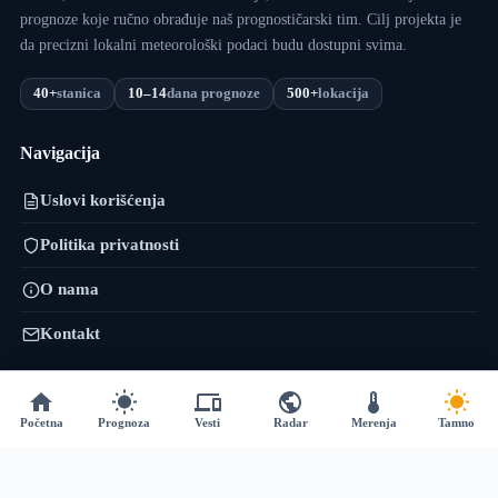
prognoze koje ručno obrađuje naš prognostičarski tim. Cilj projekta je
da precizni lokalni meteorološki podaci budu dostupni svima.
40+
stanica
10–14
dana prognoze
500+
lokacija
Navigacija
Uslovi korišćenja
Politika privatnosti
O nama
Kontakt
VojvodinaMeteo mreža
Početna
Prognoza
Vesti
Radar
Merenja
Tamno
VremePrognoza.rs je sestrinski projekat VojvodinaMeteo tima: isti
pristup — precizni lokalni podaci, numeričko modeliranje i sopstvena
obrada — proširen na celu Srbiju, sa više od 120 meteoroloških stanica i