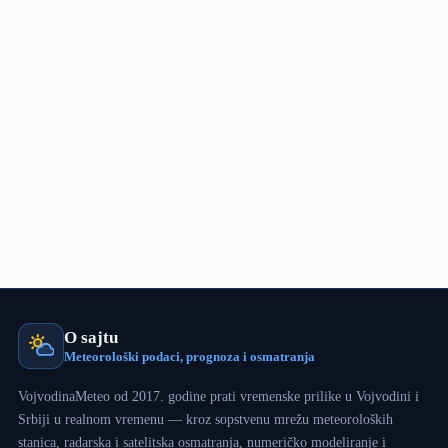
zabeleo
Kragujevac
i
okolinu
O sajtu
Meteorološki podaci, prognoza i osmatranja
VojvodinaMeteo od 2017. godine prati vremenske prilike u Vojvodini i
Srbiji u realnom vremenu — kroz sopstvenu mrežu meteoroloških
stanica, radarska i satelitska osmatranja, numeričko modeliranje i