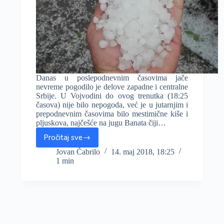
Danas u poslepodnevnim časovima jače
nevreme pogodilo je delove zapadne i centralne
Srbije. U Vojvodini do ovog trenutka (18:25
časova) nije bilo nepogoda, već je u jutarnjim i
prepodnevnim časovima bilo mestimične kiše i
pljuskova, najčešće na jugu Banata čiji…
Pročitaj sve
Jako
nevreme
Jovan Čabrilo
14. maj 2018, 18:25
1 min
pogodilo
delove
zapadne
i
centralne
Srbije,
grad