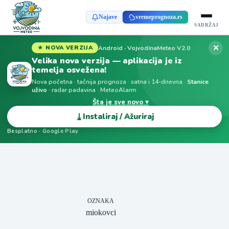
Najave
vremeprognoza.rs
SADRŽAJ
✕
Android · VojvodinaMeteo V2.0
★ NOVA VERZIJA
Velika nova verzija — aplikacija je iz
temelja osvežena!
Nova početna · tačnija prognoza · satna i 14-dnevna ·
Stanice
uživo
· radar padavina · MeteoAlarm
Šta je sve novo ▾
⤓
Instaliraj / Ažuriraj
Besplatno · Google Play
OZNAKA
miokovci