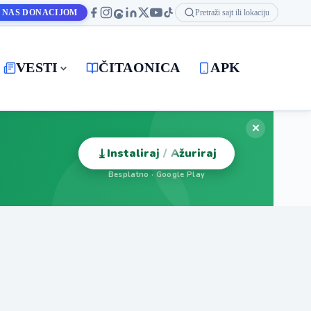
 NAS DONACIJOM
Pretraži sajt ili lokaciju
VESTI
ČITAONICA
APK
✕
⤓
Instaliraj / Ažuriraj
Besplatno · Google Play