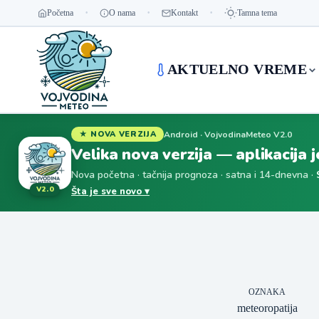
Početna
O nama
Kontakt
Tamna tema
AKTUELNO VREME
Android · VojvodinaMeteo V2.0
★ NOVA VERZIJA
Velika nova verzija — aplikacija 
Nova početna · tačnija prognoza · satna i 14-dnevna ·
V2.0
Šta je sve novo ▾
OZNAKA
meteoropatija