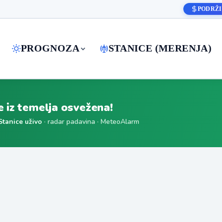
PODRŽI
PROGNOZA
STANICE (MERENJA)
je iz temelja osvežena!
Stanice uživo
· radar padavina · MeteoAlarm