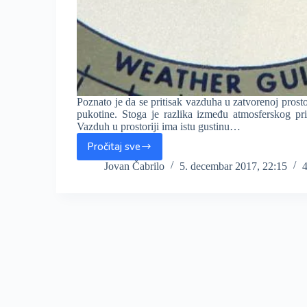
Poznato je da se pritisak vazduha u zatvorenoj prosto
pukotine. Stoga je razlika između atmosferskog pr
Vazduh u prostoriji ima istu gustinu…
Pročitaj sve
Kakve
sve
Jovan Čabrilo
5. decembar 2017, 22:15
neprijatnosti
i
štete
mogu
da
nastupe
pri
osetnom
padu
atmosferskog