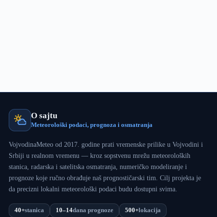
do
6cm
(FOTO)
O sajtu
Meteorološki podaci, prognoza i osmatranja
VojvodinaMeteo od 2017. godine prati vremenske prilike u Vojvodini i
Srbiji u realnom vremenu — kroz sopstvenu mrežu meteoroloških
stanica, radarska i satelitska osmatranja, numeričko modeliranje i
prognoze koje ručno obrađuje naš prognostičarski tim. Cilj projekta je
da precizni lokalni meteorološki podaci budu dostupni svima.
40+
stanica
10–14
dana prognoze
500+
lokacija