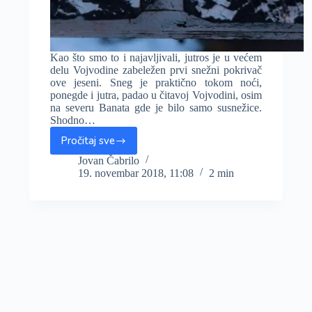
Kao što smo to i najavljivali, jutros je u većem
delu Vojvodine zabeležen prvi snežni pokrivač
ove jeseni. Sneg je praktično tokom noći,
ponegde i jutra, padao u čitavoj Vojvodini, osim
na severu Banata gde je bilo samo susnežice.
Shodno…
Pročitaj sve
Jutros
osvanuo
Jovan Čabrilo
19. novembar 2018, 11:08
2 min
prvi
sneg
u
većem
delu
Vojvodine,
na
jugu
Banata
i