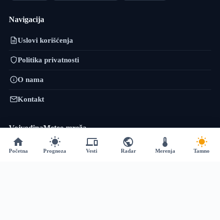
Navigacija
Uslovi korišćenja
Politika privatnosti
O nama
Kontakt
VojvodinaMeteo mreža
VremePrognoza.rs je sestrinski projekat VojvodinaMeteo tima: isti
Početna
Prognoza
Vesti
Radar
Merenja
Tamno
pristup — precizni lokalni podaci, numeričko modeliranje i sopstvena
obrada — proširen na celu Srbiju, sa više od 120 meteoroloških stanica i
prognozom za 2.400+ lokacija.
vremeprognoza.rs