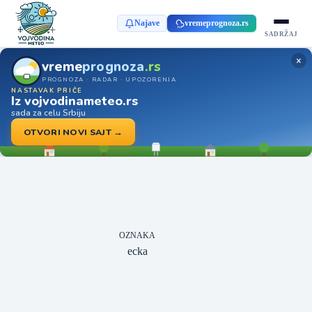
Najave
vremeprognoza.rs
SADRŽAJ
×
vreme
prognoza
.rs
PROGNOZA · RADAR · UPOZORENJA
NASTAVAK PRIČE
Iz vojvodinameteo.rs
sada za celu Srbiju
OTVORI NOVI SAJT →
OZNAKA
ecka