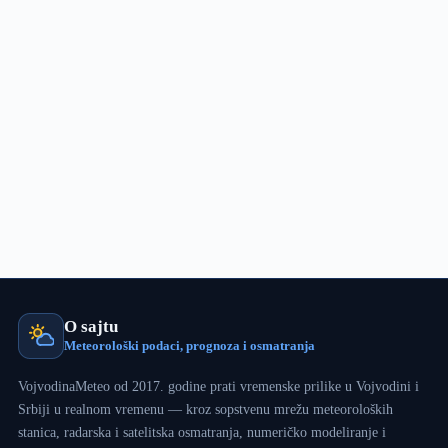
i
do
40cm
(FOTO;VIDEO)
O sajtu
Meteorološki podaci, prognoza i osmatranja
VojvodinaMeteo od 2017. godine prati vremenske prilike u Vojvodini i
Srbiji u realnom vremenu — kroz sopstvenu mrežu meteoroloških
stanica, radarska i satelitska osmatranja, numeričko modeliranje i