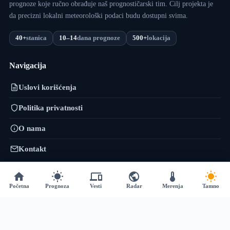
prognoze koje ručno obrađuje naš prognostičarski tim. Cilj projekta je
da precizni lokalni meteorološki podaci budu dostupni svima.
40+
stanica
10–14
dana prognoze
500+
lokacija
Navigacija
Uslovi korišćenja
Politika privatnosti
O nama
Kontakt
VojvodinaMeteo mreža
Početna
Prognoza
Vesti
Radar
Merenja
Tamno
VremePrognoza.rs je sestrinski projekat VojvodinaMeteo tima: isti
pristup — precizni lokalni podaci, numeričko modeliranje i sopstvena
obrada — proširen na celu Srbiju, sa više od 120 meteoroloških stanica i