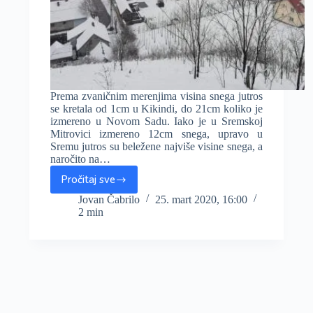
Prema zvaničnim merenjima visina snega jutros
se kretala od 1cm u Kikindi, do 21cm koliko je
izmereno u Novom Sadu. Iako je u Sremskoj
Mitrovici izmereno 12cm snega, upravo u
Sremu jutros su beležene najviše visine snega, a
naročito na…
Pročitaj sve
Jutros
do
Jovan Čabrilo
25. mart 2020, 16:00
2 min
21cm
snega
u
nizijama
Vojvodine,
na
Fruškoj
Gori