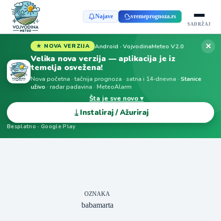
Najave
vremeprognoza.rs
SADRŽAJ
✕
Android · VojvodinaMeteo V2.0
★ NOVA VERZIJA
Velika nova verzija — aplikacija je iz
temelja osvežena!
Nova početna · tačnija prognoza · satna i 14-dnevna ·
Stanice
uživo
· radar padavina · MeteoAlarm
Šta je sve novo ▾
⤓
Instaliraj / Ažuriraj
Besplatno · Google Play
OZNAKA
babamarta