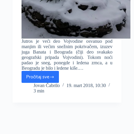
Jutros je veći deo Vojvodine osvanuo pod
manjim ili većim snežnim pokrivačem, izuzev
juga Banata i Beograda (čiji deo svakako
geografski pripada Vojvodini). Tokom noći
padao je sneg, ponegde i ledena zrnca, a u
Beogradu je bilo i ledene kiše.…
Pročitaj sve
Jutros
u
Jovan Čabrilo
19. mart 2018, 10:30
3 min
Vojvodini
i
do
8cm
snega,
sneg
i
dalje