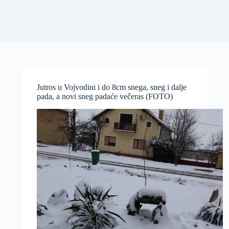
Jutros u Vojvodini i do 8cm snega, sneg i dalje
pada, a novi sneg padaće večeras (FOTO)