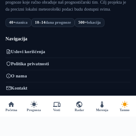
prognoze koje ručno obrađuje naš prognostičarski tim. Cilj projekta je
da precizni lokalni meteorološki podaci budu dostupni svima.
40+
stanica
10–14
dana prognoze
500+
lokacija
Navigacija
Uslovi korišćenja
Politika privatnosti
O nama
Kontakt
VojvodinaMeteo mreža
Početna
Prognoza
Vesti
Radar
Merenja
Tamno
VremePrognoza.rs je sestrinski projekat VojvodinaMeteo tima: isti
pristup — precizni lokalni podaci, numeričko modeliranje i sopstvena
obrada — proširen na celu Srbiju, sa više od 120 meteoroloških stanica i