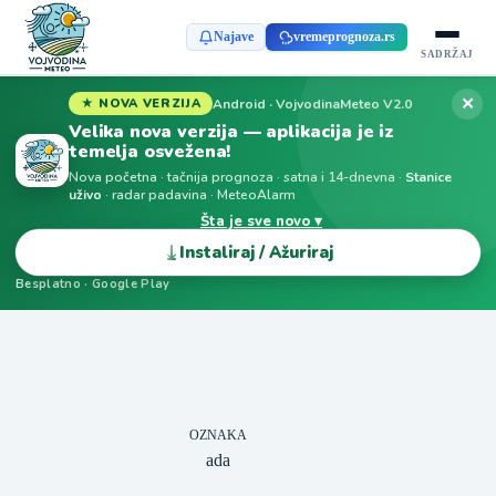
Najave
vremeprognoza.rs
SADRŽAJ
✕
Android · VojvodinaMeteo V2.0
★ NOVA VERZIJA
Velika nova verzija — aplikacija je iz
temelja osvežena!
Nova početna · tačnija prognoza · satna i 14-dnevna ·
Stanice
uživo
· radar padavina · MeteoAlarm
Šta je sve novo ▾
⤓
Instaliraj / Ažuriraj
Besplatno · Google Play
OZNAKA
ada