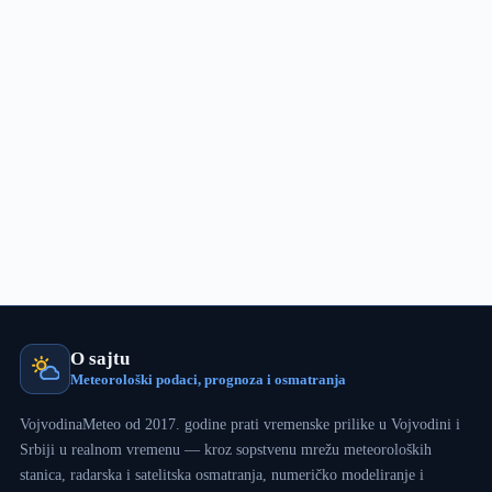
pada,
a
novi
sneg
padaće
večeras
(FOTO)
O sajtu
Meteorološki podaci, prognoza i osmatranja
VojvodinaMeteo od 2017. godine prati vremenske prilike u Vojvodini i
Srbiji u realnom vremenu — kroz sopstvenu mrežu meteoroloških
stanica, radarska i satelitska osmatranja, numeričko modeliranje i