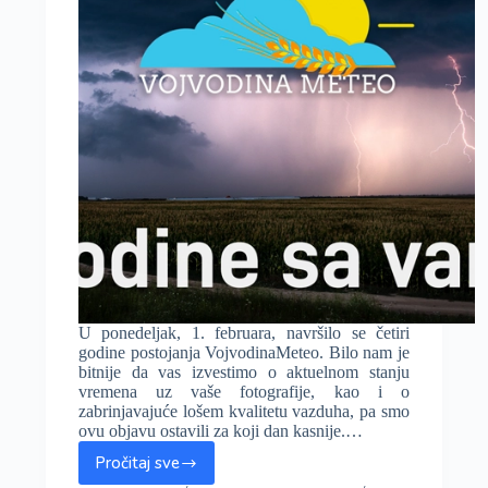
tokom
zime!
U ponedeljak, 1. februara, navršilo se četiri
godine postojanja VojvodinaMeteo. Bilo nam je
bitnije da vas izvestimo o aktuelnom stanju
vremena uz vaše fotografije, kao i o
zabrinjavajuće lošem kvalitetu vazduha, pa smo
ovu objavu ostavili za koji dan kasnije.…
Pročitaj sve
Četiri