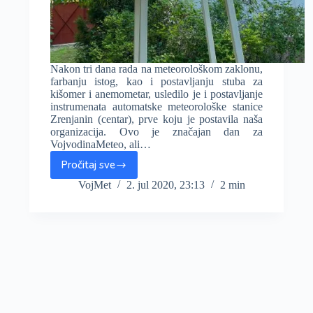
Nakon tri dana rada na meteorološkom zaklonu,
farbanju istog, kao i postavljanju stuba za
kišomer i anemometar, usledilo je i postavljanje
instrumenata automatske meteorološke stanice
Zrenjanin (centar), prve koju je postavila naša
organizacija. Ovo je značajan dan za
VojvodinaMeteo, ali…
Pročitaj sve
Postavljena
AMS
VojMet
2. jul 2020, 23:13
2 min
Zrenjanin
(FOTO),
mreža
stanica
na
čekanju