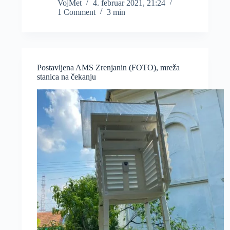
godine
VojMet
4. februar 2021, 21:24
1 Comment
3 min
postojanja
VojvodinaMeteo!
Postavljena AMS Zrenjanin (FOTO), mreža
stanica na čekanju