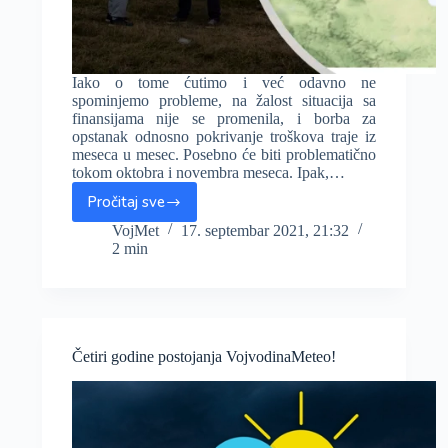
Iako o tome ćutimo i već odavno ne
spominjemo probleme, na žalost situacija sa
finansijama nije se promenila, i borba za
opstanak odnosno pokrivanje troškova traje iz
meseca u mesec. Posebno će biti problematično
tokom oktobra i novembra meseca. Ipak,…
Pročitaj sve
Uprkos
borbi
VojMet
17. septembar 2021, 21:32
2 min
za
opstanak
–
nove
ikonice,
i
Četiri godine postojanja VojvodinaMeteo!
planovi
za
ozbiljnija
unapređenja