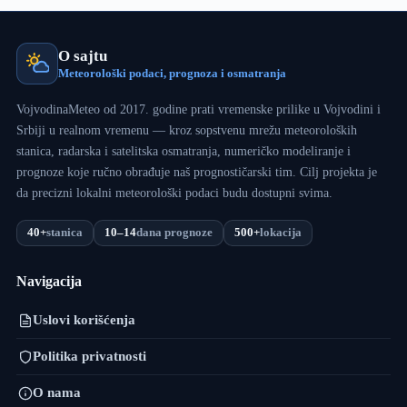
O sajtu
Meteorološki podaci, prognoza i osmatranja
VojvodinaMeteo od 2017. godine prati vremenske prilike u Vojvodini i
Srbiji u realnom vremenu — kroz sopstvenu mrežu meteoroloških
stanica, radarska i satelitska osmatranja, numeričko modeliranje i
prognoze koje ručno obrađuje naš prognostičarski tim. Cilj projekta je
da precizni lokalni meteorološki podaci budu dostupni svima.
40+
stanica
10–14
dana prognoze
500+
lokacija
Navigacija
Uslovi korišćenja
Politika privatnosti
O nama