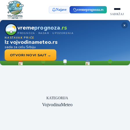
Najave
vremeprognoza.rs
SADRŽAJ
×
vreme
prognoza
.rs
PROGNOZA · RADAR · UPOZORENJA
NASTAVAK PRIČE
Iz vojvodinameteo.rs
sada za celu Srbiju
OTVORI NOVI SAJT →
KATEGORIJA
VojvodinaMeteo