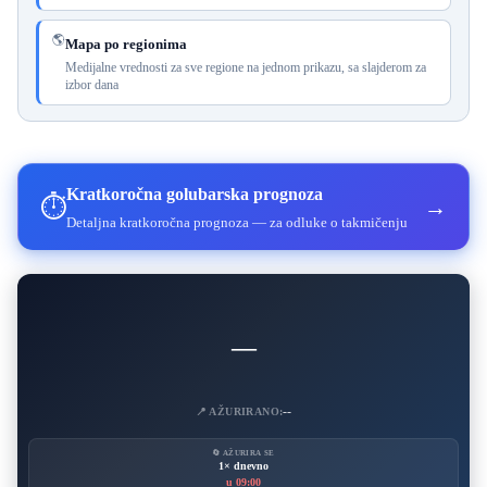
🌎
Mapa po regionima
Medijalne vrednosti za sve regione na jednom prikazu, sa slajderom za
izbor dana
Kratkoročna golubarska prognoza
⏱️
→
Detaljna kratkoročna prognoza — za odluke o takmičenju
—
--
📍 AŽURIRANO:
🔄 AŽURIRA SE
1× dnevno
u 09:00