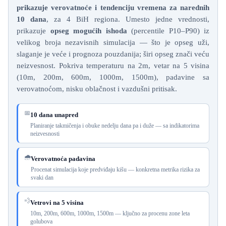
prikazuje verovatnoće i tendenciju vremena za narednih
10 dana
, za 4 BiH regiona. Umesto jedne vrednosti,
prikazuje
opseg mogućih ishoda
(percentile P10–P90) iz
velikog broja nezavisnih simulacija — što je opseg uži,
slaganje je veće i prognoza pouzdanija; širi opseg znači veću
neizvesnost. Pokriva temperaturu na 2m, vetar na 5 visina
(10m, 200m, 600m, 1000m, 1500m), padavine sa
verovatnoćom, nisku oblačnost i vazdušni pritisak.
📅
10 dana unapred
Planiranje takmičenja i obuke nedelju dana pa i duže — sa indikatorima
neizvesnosti
🌧
Verovatnoća padavina
Procenat simulacija koje predviđaju kišu — konkretna metrika rizika za
svaki dan
💨
Vetrovi na 5 visina
10m, 200m, 600m, 1000m, 1500m — ključno za procenu zone leta
golubova