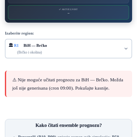
✅ AKTUELNOST
--
Izaberite region:
🏛️
BiH — Brčko
R1
(Brčko i okolina)
⚠️ Nije moguće učitati prognozu za BiH — Brčko. Možda
još nije generisana (cron 09:00). Pokušajte kasnije.
Kako čitati ensemble prognozu?