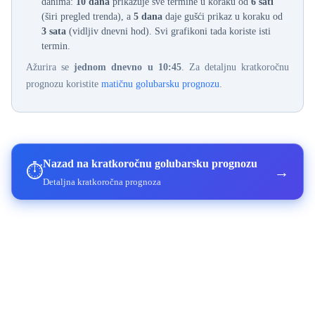
danima:
10 dana
prikazuje sve termine u koraku od
6 sati
(širi pregled trenda), a
5 dana
daje gušći prikaz u koraku od
3 sata
(vidljiv dnevni hod). Svi grafikoni tada koriste isti
termin.
Ažurira se
jednom dnevno u 10:45
. Za detaljnu kratkoročnu
prognozu koristite
matičnu golubarsku prognozu
.
Nazad na kratkoročnu golubarsku prognozu
⏱️
→
Detaljna kratkoročna prognoza