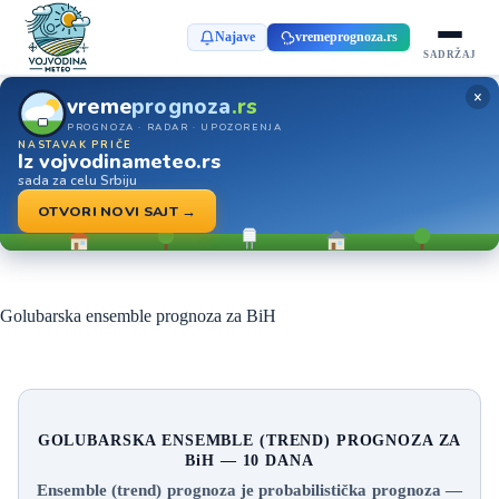
Najave
vremeprognoza.rs
SADRŽAJ
×
vreme
prognoza
.rs
PROGNOZA · RADAR · UPOZORENJA
NASTAVAK PRIČE
Iz vojvodinameteo.rs
sada za celu Srbiju
OTVORI NOVI SAJT →
Golubarska ensemble prognoza za BiH
GOLUBARSKA ENSEMBLE (TREND) PROGNOZA ZA
BiH — 10 DANA
Ensemble (trend) prognoza je probabilistička prognoza —