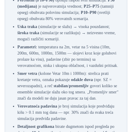
Percentili (P10–P90)
opisuju raspon svih simulacija:
P50
(medijana)
je najverovatnija vrednost;
P25–P75
(tamniji
opseg) obuhvata polovinu simulacija;
P10–P90
(svetliji
opseg) obuhvata 80% verovatnih scenarija.
Uska traka
(simulacije se slažu) → visoka pouzdanost;
široka traka
(simulacije se razlikuju) → neizvesno vreme,
mogući različiti scenariji.
Parametri:
temperatura na 2m, vetar na 5 visina (10m,
200m, 600m, 1000m, 1500m — slojevi kroz koje golubovi
prolaze ka visu), padavine (zbir po terminu) sa
verovatnoćom, niska i ukupna oblačnost, i vazdušni pritisak.
Smer vetra
(kolone Vetar 10m i 1000m): strelica prati
kretanje vetra, oznaka pokazuje
odakle duva
(npr. SZ =
severozapadni), a reč
stabilan
/
promenljiv
govori koliko se
ensemble simulacije slažu oko tog smera. „Promenljiv smer“
znači da modeli ne daju jasan pravac za taj dan.
Verovatnoća padavina
je broj simulacija koje predviđaju
kišu > 0.1 mm tog dana — npr. 30% znači da svaka treća
simulacija predviđa padavine.
Detaljnost grafikona
birate dugmetom ispod pregleda po