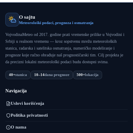
O sajtu
Meteorološki podaci, prognoza i osmatranja
VojvodinaMeteo od 2017. godine prati vremenske prilike u Vojvodini i
Srbiji u realnom vremenu — kroz sopstvenu mrežu meteoroloških
stanica, radarska i satelitska osmatranja, numeričko modeliranje i
prognoze koje ručno obrađuje naš prognostičarski tim. Cilj projekta je
da precizni lokalni meteorološki podaci budu dostupni svima.
40+
stanica
10–14
dana prognoze
500+
lokacija
Navigacija
Uslovi korišćenja
Politika privatnosti
O nama